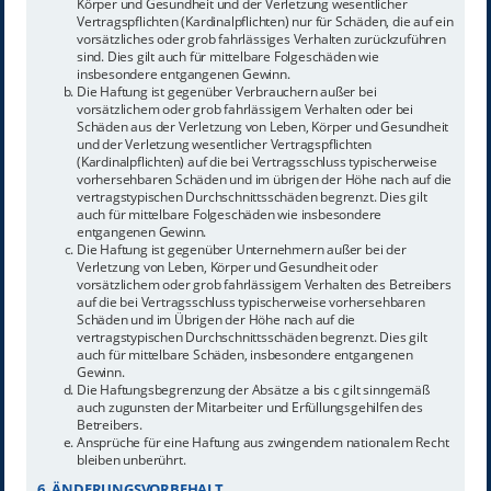
Körper und Gesundheit und der Verletzung wesentlicher
Vertragspflichten (Kardinalpflichten) nur für Schäden, die auf ein
vorsätzliches oder grob fahrlässiges Verhalten zurückzuführen
sind. Dies gilt auch für mittelbare Folgeschäden wie
insbesondere entgangenen Gewinn.
Die Haftung ist gegenüber Verbrauchern außer bei
vorsätzlichem oder grob fahrlässigem Verhalten oder bei
Schäden aus der Verletzung von Leben, Körper und Gesundheit
und der Verletzung wesentlicher Vertragspflichten
(Kardinalpflichten) auf die bei Vertragsschluss typischerweise
vorhersehbaren Schäden und im übrigen der Höhe nach auf die
vertragstypischen Durchschnittsschäden begrenzt. Dies gilt
auch für mittelbare Folgeschäden wie insbesondere
entgangenen Gewinn.
Die Haftung ist gegenüber Unternehmern außer bei der
Verletzung von Leben, Körper und Gesundheit oder
vorsätzlichem oder grob fahrlässigem Verhalten des Betreibers
auf die bei Vertragsschluss typischerweise vorhersehbaren
Schäden und im Übrigen der Höhe nach auf die
vertragstypischen Durchschnittsschäden begrenzt. Dies gilt
auch für mittelbare Schäden, insbesondere entgangenen
Gewinn.
Die Haftungsbegrenzung der Absätze a bis c gilt sinngemäß
auch zugunsten der Mitarbeiter und Erfüllungsgehilfen des
Betreibers.
Ansprüche für eine Haftung aus zwingendem nationalem Recht
bleiben unberührt.
6. ÄNDERUNGSVORBEHALT