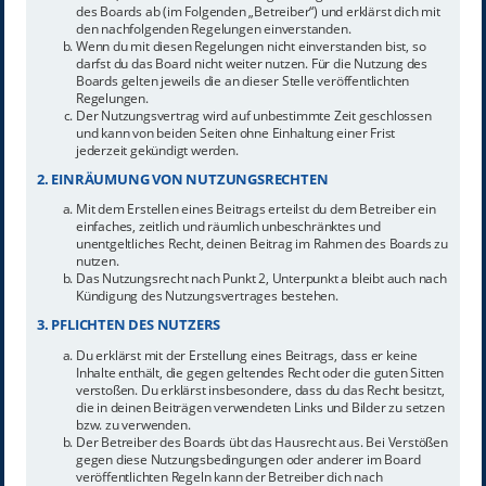
des Boards ab (im Folgenden „Betreiber“) und erklärst dich mit
den nachfolgenden Regelungen einverstanden.
Wenn du mit diesen Regelungen nicht einverstanden bist, so
darfst du das Board nicht weiter nutzen. Für die Nutzung des
Boards gelten jeweils die an dieser Stelle veröffentlichten
Regelungen.
Der Nutzungsvertrag wird auf unbestimmte Zeit geschlossen
und kann von beiden Seiten ohne Einhaltung einer Frist
jederzeit gekündigt werden.
2. EINRÄUMUNG VON NUTZUNGSRECHTEN
Mit dem Erstellen eines Beitrags erteilst du dem Betreiber ein
einfaches, zeitlich und räumlich unbeschränktes und
unentgeltliches Recht, deinen Beitrag im Rahmen des Boards zu
nutzen.
Das Nutzungsrecht nach Punkt 2, Unterpunkt a bleibt auch nach
Kündigung des Nutzungsvertrages bestehen.
3. PFLICHTEN DES NUTZERS
Du erklärst mit der Erstellung eines Beitrags, dass er keine
Inhalte enthält, die gegen geltendes Recht oder die guten Sitten
verstoßen. Du erklärst insbesondere, dass du das Recht besitzt,
die in deinen Beiträgen verwendeten Links und Bilder zu setzen
bzw. zu verwenden.
Der Betreiber des Boards übt das Hausrecht aus. Bei Verstößen
gegen diese Nutzungsbedingungen oder anderer im Board
veröffentlichten Regeln kann der Betreiber dich nach