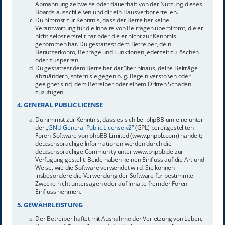
Abmahnung zeitweise oder dauerhaft von der Nutzung dieses
Boards ausschließen und dir ein Hausverbot erteilen.
Du nimmst zur Kenntnis, dass der Betreiber keine
Verantwortung für die Inhalte von Beiträgen übernimmt, die er
nicht selbst erstellt hat oder die er nicht zur Kenntnis
genommen hat. Du gestattest dem Betreiber, dein
Benutzerkonto, Beiträge und Funktionen jederzeit zu löschen
oder zu sperren.
Du gestattest dem Betreiber darüber hinaus, deine Beiträge
abzuändern, sofern sie gegen o. g. Regeln verstoßen oder
geeignet sind, dem Betreiber oder einem Dritten Schaden
zuzufügen.
4. GENERAL PUBLIC LICENSE
Du nimmst zur Kenntnis, dass es sich bei phpBB um eine unter
der „
GNU General Public License v2
“ (GPL) bereitgestellten
Foren-Software von phpBB Limited (www.phpbb.com) handelt;
deutschsprachige Informationen werden durch die
deutschsprachige Community unter www.phpbb.de zur
Verfügung gestellt. Beide haben keinen Einfluss auf die Art und
Weise, wie die Software verwendet wird. Sie können
insbesondere die Verwendung der Software für bestimmte
Zwecke nicht untersagen oder auf Inhalte fremder Foren
Einfluss nehmen.
5. GEWÄHRLEISTUNG
Der Betreiber haftet mit Ausnahme der Verletzung von Leben,