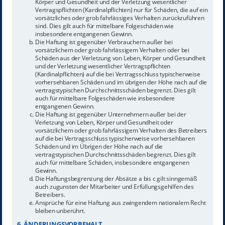
Körper und Gesundheit und der Verletzung wesentlicher
Vertragspflichten (Kardinalpflichten) nur für Schäden, die auf ein
vorsätzliches oder grob fahrlässiges Verhalten zurückzuführen
sind. Dies gilt auch für mittelbare Folgeschäden wie
insbesondere entgangenen Gewinn.
Die Haftung ist gegenüber Verbrauchern außer bei
vorsätzlichem oder grob fahrlässigem Verhalten oder bei
Schäden aus der Verletzung von Leben, Körper und Gesundheit
und der Verletzung wesentlicher Vertragspflichten
(Kardinalpflichten) auf die bei Vertragsschluss typischerweise
vorhersehbaren Schäden und im übrigen der Höhe nach auf die
vertragstypischen Durchschnittsschäden begrenzt. Dies gilt
auch für mittelbare Folgeschäden wie insbesondere
entgangenen Gewinn.
Die Haftung ist gegenüber Unternehmern außer bei der
Verletzung von Leben, Körper und Gesundheit oder
vorsätzlichem oder grob fahrlässigem Verhalten des Betreibers
auf die bei Vertragsschluss typischerweise vorhersehbaren
Schäden und im Übrigen der Höhe nach auf die
vertragstypischen Durchschnittsschäden begrenzt. Dies gilt
auch für mittelbare Schäden, insbesondere entgangenen
Gewinn.
Die Haftungsbegrenzung der Absätze a bis c gilt sinngemäß
auch zugunsten der Mitarbeiter und Erfüllungsgehilfen des
Betreibers.
Ansprüche für eine Haftung aus zwingendem nationalem Recht
bleiben unberührt.
6. ÄNDERUNGSVORBEHALT