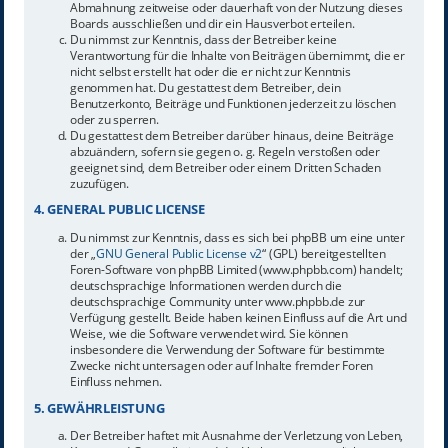
Abmahnung zeitweise oder dauerhaft von der Nutzung dieses
Boards ausschließen und dir ein Hausverbot erteilen.
Du nimmst zur Kenntnis, dass der Betreiber keine
Verantwortung für die Inhalte von Beiträgen übernimmt, die er
nicht selbst erstellt hat oder die er nicht zur Kenntnis
genommen hat. Du gestattest dem Betreiber, dein
Benutzerkonto, Beiträge und Funktionen jederzeit zu löschen
oder zu sperren.
Du gestattest dem Betreiber darüber hinaus, deine Beiträge
abzuändern, sofern sie gegen o. g. Regeln verstoßen oder
geeignet sind, dem Betreiber oder einem Dritten Schaden
zuzufügen.
4. GENERAL PUBLIC LICENSE
Du nimmst zur Kenntnis, dass es sich bei phpBB um eine unter
der „
GNU General Public License v2
“ (GPL) bereitgestellten
Foren-Software von phpBB Limited (www.phpbb.com) handelt;
deutschsprachige Informationen werden durch die
deutschsprachige Community unter www.phpbb.de zur
Verfügung gestellt. Beide haben keinen Einfluss auf die Art und
Weise, wie die Software verwendet wird. Sie können
insbesondere die Verwendung der Software für bestimmte
Zwecke nicht untersagen oder auf Inhalte fremder Foren
Einfluss nehmen.
5. GEWÄHRLEISTUNG
Der Betreiber haftet mit Ausnahme der Verletzung von Leben,