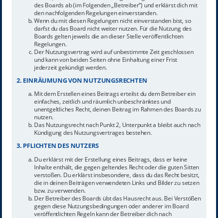
des Boards ab (im Folgenden „Betreiber“) und erklärst dich mit
den nachfolgenden Regelungen einverstanden.
Wenn du mit diesen Regelungen nicht einverstanden bist, so
darfst du das Board nicht weiter nutzen. Für die Nutzung des
Boards gelten jeweils die an dieser Stelle veröffentlichten
Regelungen.
Der Nutzungsvertrag wird auf unbestimmte Zeit geschlossen
und kann von beiden Seiten ohne Einhaltung einer Frist
jederzeit gekündigt werden.
2. EINRÄUMUNG VON NUTZUNGSRECHTEN
Mit dem Erstellen eines Beitrags erteilst du dem Betreiber ein
einfaches, zeitlich und räumlich unbeschränktes und
unentgeltliches Recht, deinen Beitrag im Rahmen des Boards zu
nutzen.
Das Nutzungsrecht nach Punkt 2, Unterpunkt a bleibt auch nach
Kündigung des Nutzungsvertrages bestehen.
3. PFLICHTEN DES NUTZERS
Du erklärst mit der Erstellung eines Beitrags, dass er keine
Inhalte enthält, die gegen geltendes Recht oder die guten Sitten
verstoßen. Du erklärst insbesondere, dass du das Recht besitzt,
die in deinen Beiträgen verwendeten Links und Bilder zu setzen
bzw. zu verwenden.
Der Betreiber des Boards übt das Hausrecht aus. Bei Verstößen
gegen diese Nutzungsbedingungen oder anderer im Board
veröffentlichten Regeln kann der Betreiber dich nach