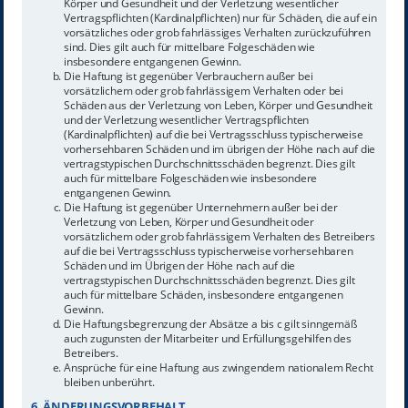
Körper und Gesundheit und der Verletzung wesentlicher
Vertragspflichten (Kardinalpflichten) nur für Schäden, die auf ein
vorsätzliches oder grob fahrlässiges Verhalten zurückzuführen
sind. Dies gilt auch für mittelbare Folgeschäden wie
insbesondere entgangenen Gewinn.
Die Haftung ist gegenüber Verbrauchern außer bei
vorsätzlichem oder grob fahrlässigem Verhalten oder bei
Schäden aus der Verletzung von Leben, Körper und Gesundheit
und der Verletzung wesentlicher Vertragspflichten
(Kardinalpflichten) auf die bei Vertragsschluss typischerweise
vorhersehbaren Schäden und im übrigen der Höhe nach auf die
vertragstypischen Durchschnittsschäden begrenzt. Dies gilt
auch für mittelbare Folgeschäden wie insbesondere
entgangenen Gewinn.
Die Haftung ist gegenüber Unternehmern außer bei der
Verletzung von Leben, Körper und Gesundheit oder
vorsätzlichem oder grob fahrlässigem Verhalten des Betreibers
auf die bei Vertragsschluss typischerweise vorhersehbaren
Schäden und im Übrigen der Höhe nach auf die
vertragstypischen Durchschnittsschäden begrenzt. Dies gilt
auch für mittelbare Schäden, insbesondere entgangenen
Gewinn.
Die Haftungsbegrenzung der Absätze a bis c gilt sinngemäß
auch zugunsten der Mitarbeiter und Erfüllungsgehilfen des
Betreibers.
Ansprüche für eine Haftung aus zwingendem nationalem Recht
bleiben unberührt.
6. ÄNDERUNGSVORBEHALT