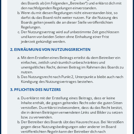
des Boards ab (im Folgenden „Betreiber“) und erklärst dich mit
den nachfolgenden Regelungen einverstanden.
Wenn du mit diesen Regelungen nicht einverstanden bist, so
darfst du das Board nicht weiter nutzen. Für die Nutzung des
Boards gelten jeweils die an dieser Stelle veröffentlichten
Regelungen.
Der Nutzungsvertrag wird auf unbestimmte Zeit geschlossen
und kann von beiden Seiten ohne Einhaltung einer Frist
jederzeit gekündigt werden.
2. EINRÄUMUNG VON NUTZUNGSRECHTEN
Mit dem Erstellen eines Beitrags erteilst du dem Betreiber ein
einfaches, zeitlich und räumlich unbeschränktes und
unentgeltliches Recht, deinen Beitrag im Rahmen des Boards zu
nutzen.
Das Nutzungsrecht nach Punkt 2, Unterpunkt a bleibt auch nach
Kündigung des Nutzungsvertrages bestehen.
3. PFLICHTEN DES NUTZERS
Du erklärst mit der Erstellung eines Beitrags, dass er keine
Inhalte enthält, die gegen geltendes Recht oder die guten Sitten
verstoßen. Du erklärst insbesondere, dass du das Recht besitzt,
die in deinen Beiträgen verwendeten Links und Bilder zu setzen
bzw. zu verwenden.
Der Betreiber des Boards übt das Hausrecht aus. Bei Verstößen
gegen diese Nutzungsbedingungen oder anderer im Board
veröffentlichten Regeln kann der Betreiber dich nach