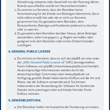
Abmahnung zeitweise oder dauerhaft von der Nutzung dieses
Boards ausschließen und dir ein Hausverbot erteilen.
Du nimmst zur Kenntnis, dass der Betreiber keine
Verantwortung für die Inhalte von Beiträgen übernimmt, die er
nicht selbst erstellt hat oder die er nicht zur Kenntnis
genommen hat. Du gestattest dem Betreiber, dein
Benutzerkonto, Beiträge und Funktionen jederzeit zu löschen
oder zu sperren.
Du gestattest dem Betreiber darüber hinaus, deine Beiträge
abzuändern, sofern sie gegen o. g. Regeln verstoßen oder
geeignet sind, dem Betreiber oder einem Dritten Schaden
zuzufügen.
4. GENERAL PUBLIC LICENSE
Du nimmst zur Kenntnis, dass es sich bei phpBB um eine unter
der „
GNU General Public License v2
“ (GPL) bereitgestellten
Foren-Software von phpBB Limited (www.phpbb.com) handelt;
deutschsprachige Informationen werden durch die
deutschsprachige Community unter www.phpbb.de zur
Verfügung gestellt. Beide haben keinen Einfluss auf die Art und
Weise, wie die Software verwendet wird. Sie können
insbesondere die Verwendung der Software für bestimmte
Zwecke nicht untersagen oder auf Inhalte fremder Foren
Einfluss nehmen.
5. GEWÄHRLEISTUNG
Der Betreiber haftet mit Ausnahme der Verletzung von Leben,