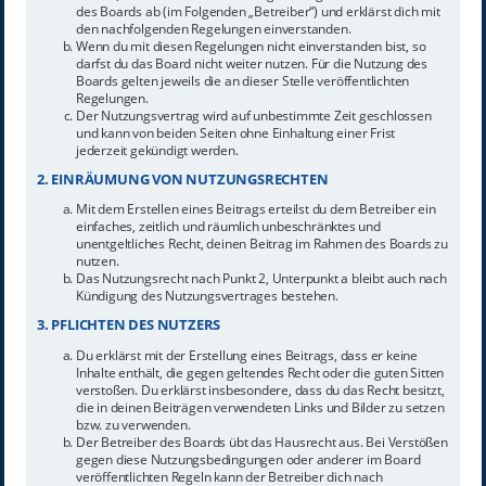
des Boards ab (im Folgenden „Betreiber“) und erklärst dich mit
den nachfolgenden Regelungen einverstanden.
Wenn du mit diesen Regelungen nicht einverstanden bist, so
darfst du das Board nicht weiter nutzen. Für die Nutzung des
Boards gelten jeweils die an dieser Stelle veröffentlichten
Regelungen.
Der Nutzungsvertrag wird auf unbestimmte Zeit geschlossen
und kann von beiden Seiten ohne Einhaltung einer Frist
jederzeit gekündigt werden.
2. EINRÄUMUNG VON NUTZUNGSRECHTEN
Mit dem Erstellen eines Beitrags erteilst du dem Betreiber ein
einfaches, zeitlich und räumlich unbeschränktes und
unentgeltliches Recht, deinen Beitrag im Rahmen des Boards zu
nutzen.
Das Nutzungsrecht nach Punkt 2, Unterpunkt a bleibt auch nach
Kündigung des Nutzungsvertrages bestehen.
3. PFLICHTEN DES NUTZERS
Du erklärst mit der Erstellung eines Beitrags, dass er keine
Inhalte enthält, die gegen geltendes Recht oder die guten Sitten
verstoßen. Du erklärst insbesondere, dass du das Recht besitzt,
die in deinen Beiträgen verwendeten Links und Bilder zu setzen
bzw. zu verwenden.
Der Betreiber des Boards übt das Hausrecht aus. Bei Verstößen
gegen diese Nutzungsbedingungen oder anderer im Board
veröffentlichten Regeln kann der Betreiber dich nach