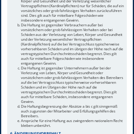
Körper und Gesundheit und der Verletzung wesentlicher
Vertragspflichten (Kardinalpflichten) nur für Schäden, die auf ein
vorsätzliches oder grob fahrlässiges Verhalten zurückzuführen
sind. Dies gilt auch für mittelbare Folgeschäden wie
insbesondere entgangenen Gewinn.
Die Haftung ist gegenüber Verbrauchern außer bei
vorsätzlichem oder grob fahrlässigem Verhalten oder bei
Schäden aus der Verletzung von Leben, Körper und Gesundheit
und der Verletzung wesentlicher Vertragspflichten
(Kardinalpflichten) auf die bei Vertragsschluss typischerweise
vorhersehbaren Schäden und im übrigen der Höhe nach auf die
vertragstypischen Durchschnittsschäden begrenzt. Dies gilt
auch für mittelbare Folgeschäden wie insbesondere
entgangenen Gewinn.
Die Haftung ist gegenüber Unternehmern außer bei der
Verletzung von Leben, Körper und Gesundheit oder
vorsätzlichem oder grob fahrlässigem Verhalten des Betreibers
auf die bei Vertragsschluss typischerweise vorhersehbaren
Schäden und im Übrigen der Höhe nach auf die
vertragstypischen Durchschnittsschäden begrenzt. Dies gilt
auch für mittelbare Schäden, insbesondere entgangenen
Gewinn.
Die Haftungsbegrenzung der Absätze a bis c gilt sinngemäß
auch zugunsten der Mitarbeiter und Erfüllungsgehilfen des
Betreibers.
Ansprüche für eine Haftung aus zwingendem nationalem Recht
bleiben unberührt.
6. ÄNDERUNGSVORBEHALT