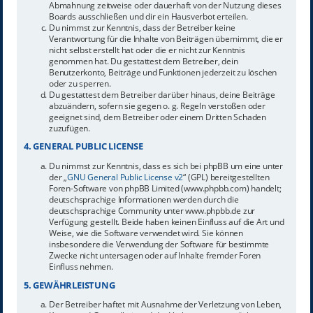
Abmahnung zeitweise oder dauerhaft von der Nutzung dieses
Boards ausschließen und dir ein Hausverbot erteilen.
Du nimmst zur Kenntnis, dass der Betreiber keine
Verantwortung für die Inhalte von Beiträgen übernimmt, die er
nicht selbst erstellt hat oder die er nicht zur Kenntnis
genommen hat. Du gestattest dem Betreiber, dein
Benutzerkonto, Beiträge und Funktionen jederzeit zu löschen
oder zu sperren.
Du gestattest dem Betreiber darüber hinaus, deine Beiträge
abzuändern, sofern sie gegen o. g. Regeln verstoßen oder
geeignet sind, dem Betreiber oder einem Dritten Schaden
zuzufügen.
4. GENERAL PUBLIC LICENSE
Du nimmst zur Kenntnis, dass es sich bei phpBB um eine unter
der „
GNU General Public License v2
“ (GPL) bereitgestellten
Foren-Software von phpBB Limited (www.phpbb.com) handelt;
deutschsprachige Informationen werden durch die
deutschsprachige Community unter www.phpbb.de zur
Verfügung gestellt. Beide haben keinen Einfluss auf die Art und
Weise, wie die Software verwendet wird. Sie können
insbesondere die Verwendung der Software für bestimmte
Zwecke nicht untersagen oder auf Inhalte fremder Foren
Einfluss nehmen.
5. GEWÄHRLEISTUNG
Der Betreiber haftet mit Ausnahme der Verletzung von Leben,