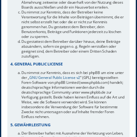
Abmahnung zeitweise oder dauerhaft von der Nutzung dieses
Boards ausschließen und dir ein Hausverbot erteilen.
Du nimmst zur Kenntnis, dass der Betreiber keine
Verantwortung für die Inhalte von Beiträgen übernimmt, die er
nicht selbst erstellt hat oder die er nicht zur Kenntnis
genommen hat. Du gestattest dem Betreiber, dein
Benutzerkonto, Beiträge und Funktionen jederzeit zu löschen
oder zu sperren.
Du gestattest dem Betreiber darüber hinaus, deine Beiträge
abzuändern, sofern sie gegen o. g. Regeln verstoßen oder
geeignet sind, dem Betreiber oder einem Dritten Schaden
zuzufügen.
4. GENERAL PUBLIC LICENSE
Du nimmst zur Kenntnis, dass es sich bei phpBB um eine unter
der „
GNU General Public License v2
“ (GPL) bereitgestellten
Foren-Software von phpBB Limited (www.phpbb.com) handelt;
deutschsprachige Informationen werden durch die
deutschsprachige Community unter www.phpbb.de zur
Verfügung gestellt. Beide haben keinen Einfluss auf die Art und
Weise, wie die Software verwendet wird. Sie können
insbesondere die Verwendung der Software für bestimmte
Zwecke nicht untersagen oder auf Inhalte fremder Foren
Einfluss nehmen.
5. GEWÄHRLEISTUNG
Der Betreiber haftet mit Ausnahme der Verletzung von Leben,