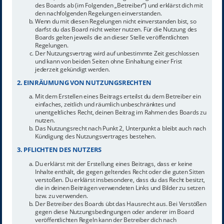
des Boards ab (im Folgenden „Betreiber“) und erklärst dich mit
den nachfolgenden Regelungen einverstanden.
Wenn du mit diesen Regelungen nicht einverstanden bist, so
darfst du das Board nicht weiter nutzen. Für die Nutzung des
Boards gelten jeweils die an dieser Stelle veröffentlichten
Regelungen.
Der Nutzungsvertrag wird auf unbestimmte Zeit geschlossen
und kann von beiden Seiten ohne Einhaltung einer Frist
jederzeit gekündigt werden.
2. EINRÄUMUNG VON NUTZUNGSRECHTEN
Mit dem Erstellen eines Beitrags erteilst du dem Betreiber ein
einfaches, zeitlich und räumlich unbeschränktes und
unentgeltliches Recht, deinen Beitrag im Rahmen des Boards zu
nutzen.
Das Nutzungsrecht nach Punkt 2, Unterpunkt a bleibt auch nach
Kündigung des Nutzungsvertrages bestehen.
3. PFLICHTEN DES NUTZERS
Du erklärst mit der Erstellung eines Beitrags, dass er keine
Inhalte enthält, die gegen geltendes Recht oder die guten Sitten
verstoßen. Du erklärst insbesondere, dass du das Recht besitzt,
die in deinen Beiträgen verwendeten Links und Bilder zu setzen
bzw. zu verwenden.
Der Betreiber des Boards übt das Hausrecht aus. Bei Verstößen
gegen diese Nutzungsbedingungen oder anderer im Board
veröffentlichten Regeln kann der Betreiber dich nach