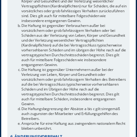
Körper und Gesundheit und der Verletzung wesentlicher
Vertragspflichten (Kardinalpflichten) nur für Schäden, die auf ein
vorsätzliches oder grob fahrlässiges Verhalten zurückzuführen
sind. Dies gilt auch für mittelbare Folgeschäden wie
insbesondere entgangenen Gewinn.
Die Haftung ist gegenüber Verbrauchern außer bei
vorsätzlichem oder grob fahrlässigem Verhalten oder bei
Schäden aus der Verletzung von Leben, Körper und Gesundheit
und der Verletzung wesentlicher Vertragspflichten
(Kardinalpflichten) auf die bei Vertragsschluss typischerweise
vorhersehbaren Schäden und im übrigen der Höhe nach auf die
vertragstypischen Durchschnittsschäden begrenzt. Dies gilt
auch für mittelbare Folgeschäden wie insbesondere
entgangenen Gewinn.
Die Haftung ist gegenüber Unternehmern außer bei der
Verletzung von Leben, Körper und Gesundheit oder
vorsätzlichem oder grob fahrlässigem Verhalten des Betreibers
auf die bei Vertragsschluss typischerweise vorhersehbaren
Schäden und im Übrigen der Höhe nach auf die
vertragstypischen Durchschnittsschäden begrenzt. Dies gilt
auch für mittelbare Schäden, insbesondere entgangenen
Gewinn.
Die Haftungsbegrenzung der Absätze a bis c gilt sinngemäß
auch zugunsten der Mitarbeiter und Erfüllungsgehilfen des
Betreibers.
Ansprüche für eine Haftung aus zwingendem nationalem Recht
bleiben unberührt.
6. ÄNDERUNGSVORBEHALT