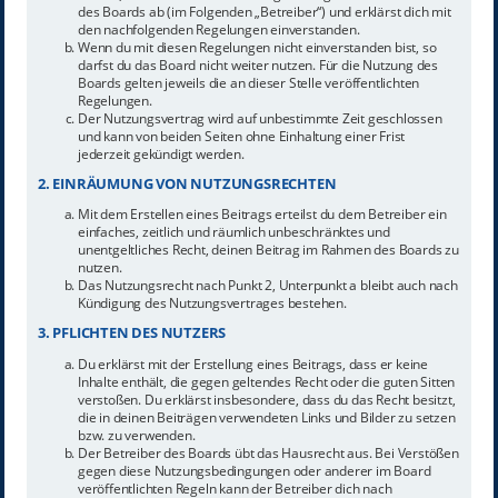
des Boards ab (im Folgenden „Betreiber“) und erklärst dich mit
den nachfolgenden Regelungen einverstanden.
Wenn du mit diesen Regelungen nicht einverstanden bist, so
darfst du das Board nicht weiter nutzen. Für die Nutzung des
Boards gelten jeweils die an dieser Stelle veröffentlichten
Regelungen.
Der Nutzungsvertrag wird auf unbestimmte Zeit geschlossen
und kann von beiden Seiten ohne Einhaltung einer Frist
jederzeit gekündigt werden.
2. EINRÄUMUNG VON NUTZUNGSRECHTEN
Mit dem Erstellen eines Beitrags erteilst du dem Betreiber ein
einfaches, zeitlich und räumlich unbeschränktes und
unentgeltliches Recht, deinen Beitrag im Rahmen des Boards zu
nutzen.
Das Nutzungsrecht nach Punkt 2, Unterpunkt a bleibt auch nach
Kündigung des Nutzungsvertrages bestehen.
3. PFLICHTEN DES NUTZERS
Du erklärst mit der Erstellung eines Beitrags, dass er keine
Inhalte enthält, die gegen geltendes Recht oder die guten Sitten
verstoßen. Du erklärst insbesondere, dass du das Recht besitzt,
die in deinen Beiträgen verwendeten Links und Bilder zu setzen
bzw. zu verwenden.
Der Betreiber des Boards übt das Hausrecht aus. Bei Verstößen
gegen diese Nutzungsbedingungen oder anderer im Board
veröffentlichten Regeln kann der Betreiber dich nach