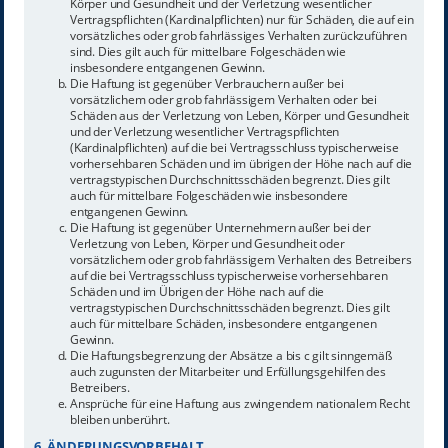
Körper und Gesundheit und der Verletzung wesentlicher
Vertragspflichten (Kardinalpflichten) nur für Schäden, die auf ein
vorsätzliches oder grob fahrlässiges Verhalten zurückzuführen
sind. Dies gilt auch für mittelbare Folgeschäden wie
insbesondere entgangenen Gewinn.
Die Haftung ist gegenüber Verbrauchern außer bei
vorsätzlichem oder grob fahrlässigem Verhalten oder bei
Schäden aus der Verletzung von Leben, Körper und Gesundheit
und der Verletzung wesentlicher Vertragspflichten
(Kardinalpflichten) auf die bei Vertragsschluss typischerweise
vorhersehbaren Schäden und im übrigen der Höhe nach auf die
vertragstypischen Durchschnittsschäden begrenzt. Dies gilt
auch für mittelbare Folgeschäden wie insbesondere
entgangenen Gewinn.
Die Haftung ist gegenüber Unternehmern außer bei der
Verletzung von Leben, Körper und Gesundheit oder
vorsätzlichem oder grob fahrlässigem Verhalten des Betreibers
auf die bei Vertragsschluss typischerweise vorhersehbaren
Schäden und im Übrigen der Höhe nach auf die
vertragstypischen Durchschnittsschäden begrenzt. Dies gilt
auch für mittelbare Schäden, insbesondere entgangenen
Gewinn.
Die Haftungsbegrenzung der Absätze a bis c gilt sinngemäß
auch zugunsten der Mitarbeiter und Erfüllungsgehilfen des
Betreibers.
Ansprüche für eine Haftung aus zwingendem nationalem Recht
bleiben unberührt.
6. ÄNDERUNGSVORBEHALT