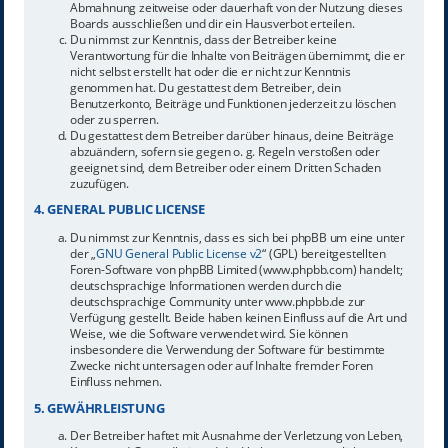
Abmahnung zeitweise oder dauerhaft von der Nutzung dieses
Boards ausschließen und dir ein Hausverbot erteilen.
Du nimmst zur Kenntnis, dass der Betreiber keine
Verantwortung für die Inhalte von Beiträgen übernimmt, die er
nicht selbst erstellt hat oder die er nicht zur Kenntnis
genommen hat. Du gestattest dem Betreiber, dein
Benutzerkonto, Beiträge und Funktionen jederzeit zu löschen
oder zu sperren.
Du gestattest dem Betreiber darüber hinaus, deine Beiträge
abzuändern, sofern sie gegen o. g. Regeln verstoßen oder
geeignet sind, dem Betreiber oder einem Dritten Schaden
zuzufügen.
4. GENERAL PUBLIC LICENSE
Du nimmst zur Kenntnis, dass es sich bei phpBB um eine unter
der „
GNU General Public License v2
“ (GPL) bereitgestellten
Foren-Software von phpBB Limited (www.phpbb.com) handelt;
deutschsprachige Informationen werden durch die
deutschsprachige Community unter www.phpbb.de zur
Verfügung gestellt. Beide haben keinen Einfluss auf die Art und
Weise, wie die Software verwendet wird. Sie können
insbesondere die Verwendung der Software für bestimmte
Zwecke nicht untersagen oder auf Inhalte fremder Foren
Einfluss nehmen.
5. GEWÄHRLEISTUNG
Der Betreiber haftet mit Ausnahme der Verletzung von Leben,