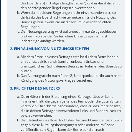
des Boards ab (im Folgenden „Betreiber“) und erklärst dich mit
den nachfolgenden Regelungen einverstanden.
Wenn du mit diesen Regelungen nicht einverstanden bist, so
darfst du das Board nicht weiter nutzen. Für die Nutzung des
Boards gelten jeweils die an dieser Stelle veröffentlichten
Regelungen.
Der Nutzungsvertrag wird auf unbestimmte Zeit geschlossen
und kann von beiden Seiten ohne Einhaltung einer Frist
jederzeit gekündigt werden.
2. EINRÄUMUNG VON NUTZUNGSRECHTEN
Mit dem Erstellen eines Beitrags erteilst du dem Betreiber ein
einfaches, zeitlich und räumlich unbeschränktes und
unentgeltliches Recht, deinen Beitrag im Rahmen des Boards zu
nutzen.
Das Nutzungsrecht nach Punkt 2, Unterpunkt a bleibt auch nach
Kündigung des Nutzungsvertrages bestehen.
3. PFLICHTEN DES NUTZERS
Du erklärst mit der Erstellung eines Beitrags, dass er keine
Inhalte enthält, die gegen geltendes Recht oder die guten Sitten
verstoßen. Du erklärst insbesondere, dass du das Recht besitzt,
die in deinen Beiträgen verwendeten Links und Bilder zu setzen
bzw. zu verwenden.
Der Betreiber des Boards übt das Hausrecht aus. Bei Verstößen
gegen diese Nutzungsbedingungen oder anderer im Board
veröffentlichten Regeln kann der Betreiber dich nach