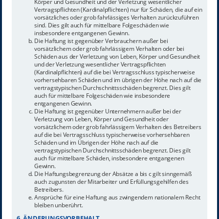
Körper und Gesundheit und der Verletzung wesentlicher
Vertragspflichten (Kardinalpflichten) nur für Schäden, die auf ein
vorsätzliches oder grob fahrlässiges Verhalten zurückzuführen
sind. Dies gilt auch für mittelbare Folgeschäden wie
insbesondere entgangenen Gewinn.
Die Haftung ist gegenüber Verbrauchern außer bei
vorsätzlichem oder grob fahrlässigem Verhalten oder bei
Schäden aus der Verletzung von Leben, Körper und Gesundheit
und der Verletzung wesentlicher Vertragspflichten
(Kardinalpflichten) auf die bei Vertragsschluss typischerweise
vorhersehbaren Schäden und im übrigen der Höhe nach auf die
vertragstypischen Durchschnittsschäden begrenzt. Dies gilt
auch für mittelbare Folgeschäden wie insbesondere
entgangenen Gewinn.
Die Haftung ist gegenüber Unternehmern außer bei der
Verletzung von Leben, Körper und Gesundheit oder
vorsätzlichem oder grob fahrlässigem Verhalten des Betreibers
auf die bei Vertragsschluss typischerweise vorhersehbaren
Schäden und im Übrigen der Höhe nach auf die
vertragstypischen Durchschnittsschäden begrenzt. Dies gilt
auch für mittelbare Schäden, insbesondere entgangenen
Gewinn.
Die Haftungsbegrenzung der Absätze a bis c gilt sinngemäß
auch zugunsten der Mitarbeiter und Erfüllungsgehilfen des
Betreibers.
Ansprüche für eine Haftung aus zwingendem nationalem Recht
bleiben unberührt.
6. ÄNDERUNGSVORBEHALT