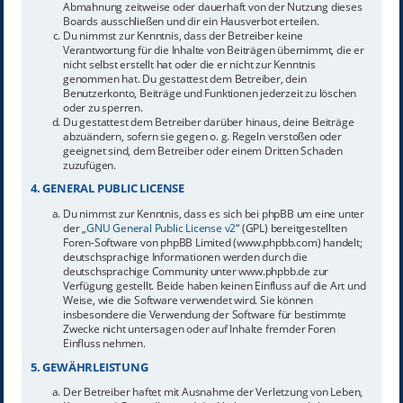
Abmahnung zeitweise oder dauerhaft von der Nutzung dieses
Boards ausschließen und dir ein Hausverbot erteilen.
Du nimmst zur Kenntnis, dass der Betreiber keine
Verantwortung für die Inhalte von Beiträgen übernimmt, die er
nicht selbst erstellt hat oder die er nicht zur Kenntnis
genommen hat. Du gestattest dem Betreiber, dein
Benutzerkonto, Beiträge und Funktionen jederzeit zu löschen
oder zu sperren.
Du gestattest dem Betreiber darüber hinaus, deine Beiträge
abzuändern, sofern sie gegen o. g. Regeln verstoßen oder
geeignet sind, dem Betreiber oder einem Dritten Schaden
zuzufügen.
4. GENERAL PUBLIC LICENSE
Du nimmst zur Kenntnis, dass es sich bei phpBB um eine unter
der „
GNU General Public License v2
“ (GPL) bereitgestellten
Foren-Software von phpBB Limited (www.phpbb.com) handelt;
deutschsprachige Informationen werden durch die
deutschsprachige Community unter www.phpbb.de zur
Verfügung gestellt. Beide haben keinen Einfluss auf die Art und
Weise, wie die Software verwendet wird. Sie können
insbesondere die Verwendung der Software für bestimmte
Zwecke nicht untersagen oder auf Inhalte fremder Foren
Einfluss nehmen.
5. GEWÄHRLEISTUNG
Der Betreiber haftet mit Ausnahme der Verletzung von Leben,