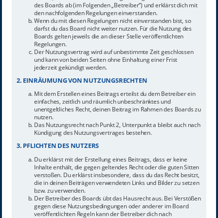
des Boards ab (im Folgenden „Betreiber“) und erklärst dich mit
den nachfolgenden Regelungen einverstanden.
Wenn du mit diesen Regelungen nicht einverstanden bist, so
darfst du das Board nicht weiter nutzen. Für die Nutzung des
Boards gelten jeweils die an dieser Stelle veröffentlichten
Regelungen.
Der Nutzungsvertrag wird auf unbestimmte Zeit geschlossen
und kann von beiden Seiten ohne Einhaltung einer Frist
jederzeit gekündigt werden.
2. EINRÄUMUNG VON NUTZUNGSRECHTEN
Mit dem Erstellen eines Beitrags erteilst du dem Betreiber ein
einfaches, zeitlich und räumlich unbeschränktes und
unentgeltliches Recht, deinen Beitrag im Rahmen des Boards zu
nutzen.
Das Nutzungsrecht nach Punkt 2, Unterpunkt a bleibt auch nach
Kündigung des Nutzungsvertrages bestehen.
3. PFLICHTEN DES NUTZERS
Du erklärst mit der Erstellung eines Beitrags, dass er keine
Inhalte enthält, die gegen geltendes Recht oder die guten Sitten
verstoßen. Du erklärst insbesondere, dass du das Recht besitzt,
die in deinen Beiträgen verwendeten Links und Bilder zu setzen
bzw. zu verwenden.
Der Betreiber des Boards übt das Hausrecht aus. Bei Verstößen
gegen diese Nutzungsbedingungen oder anderer im Board
veröffentlichten Regeln kann der Betreiber dich nach