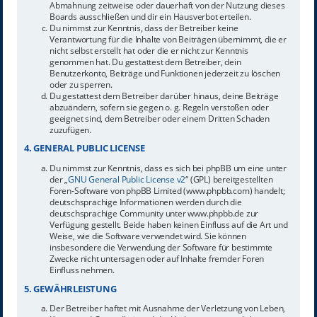
Abmahnung zeitweise oder dauerhaft von der Nutzung dieses
Boards ausschließen und dir ein Hausverbot erteilen.
Du nimmst zur Kenntnis, dass der Betreiber keine
Verantwortung für die Inhalte von Beiträgen übernimmt, die er
nicht selbst erstellt hat oder die er nicht zur Kenntnis
genommen hat. Du gestattest dem Betreiber, dein
Benutzerkonto, Beiträge und Funktionen jederzeit zu löschen
oder zu sperren.
Du gestattest dem Betreiber darüber hinaus, deine Beiträge
abzuändern, sofern sie gegen o. g. Regeln verstoßen oder
geeignet sind, dem Betreiber oder einem Dritten Schaden
zuzufügen.
4. GENERAL PUBLIC LICENSE
Du nimmst zur Kenntnis, dass es sich bei phpBB um eine unter
der „
GNU General Public License v2
“ (GPL) bereitgestellten
Foren-Software von phpBB Limited (www.phpbb.com) handelt;
deutschsprachige Informationen werden durch die
deutschsprachige Community unter www.phpbb.de zur
Verfügung gestellt. Beide haben keinen Einfluss auf die Art und
Weise, wie die Software verwendet wird. Sie können
insbesondere die Verwendung der Software für bestimmte
Zwecke nicht untersagen oder auf Inhalte fremder Foren
Einfluss nehmen.
5. GEWÄHRLEISTUNG
Der Betreiber haftet mit Ausnahme der Verletzung von Leben,