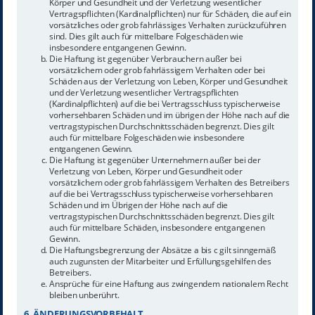
Körper und Gesundheit und der Verletzung wesentlicher
Vertragspflichten (Kardinalpflichten) nur für Schäden, die auf ein
vorsätzliches oder grob fahrlässiges Verhalten zurückzuführen
sind. Dies gilt auch für mittelbare Folgeschäden wie
insbesondere entgangenen Gewinn.
Die Haftung ist gegenüber Verbrauchern außer bei
vorsätzlichem oder grob fahrlässigem Verhalten oder bei
Schäden aus der Verletzung von Leben, Körper und Gesundheit
und der Verletzung wesentlicher Vertragspflichten
(Kardinalpflichten) auf die bei Vertragsschluss typischerweise
vorhersehbaren Schäden und im übrigen der Höhe nach auf die
vertragstypischen Durchschnittsschäden begrenzt. Dies gilt
auch für mittelbare Folgeschäden wie insbesondere
entgangenen Gewinn.
Die Haftung ist gegenüber Unternehmern außer bei der
Verletzung von Leben, Körper und Gesundheit oder
vorsätzlichem oder grob fahrlässigem Verhalten des Betreibers
auf die bei Vertragsschluss typischerweise vorhersehbaren
Schäden und im Übrigen der Höhe nach auf die
vertragstypischen Durchschnittsschäden begrenzt. Dies gilt
auch für mittelbare Schäden, insbesondere entgangenen
Gewinn.
Die Haftungsbegrenzung der Absätze a bis c gilt sinngemäß
auch zugunsten der Mitarbeiter und Erfüllungsgehilfen des
Betreibers.
Ansprüche für eine Haftung aus zwingendem nationalem Recht
bleiben unberührt.
6. ÄNDERUNGSVORBEHALT