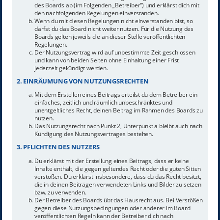
des Boards ab (im Folgenden „Betreiber“) und erklärst dich mit
den nachfolgenden Regelungen einverstanden.
Wenn du mit diesen Regelungen nicht einverstanden bist, so
darfst du das Board nicht weiter nutzen. Für die Nutzung des
Boards gelten jeweils die an dieser Stelle veröffentlichten
Regelungen.
Der Nutzungsvertrag wird auf unbestimmte Zeit geschlossen
und kann von beiden Seiten ohne Einhaltung einer Frist
jederzeit gekündigt werden.
2. EINRÄUMUNG VON NUTZUNGSRECHTEN
Mit dem Erstellen eines Beitrags erteilst du dem Betreiber ein
einfaches, zeitlich und räumlich unbeschränktes und
unentgeltliches Recht, deinen Beitrag im Rahmen des Boards zu
nutzen.
Das Nutzungsrecht nach Punkt 2, Unterpunkt a bleibt auch nach
Kündigung des Nutzungsvertrages bestehen.
3. PFLICHTEN DES NUTZERS
Du erklärst mit der Erstellung eines Beitrags, dass er keine
Inhalte enthält, die gegen geltendes Recht oder die guten Sitten
verstoßen. Du erklärst insbesondere, dass du das Recht besitzt,
die in deinen Beiträgen verwendeten Links und Bilder zu setzen
bzw. zu verwenden.
Der Betreiber des Boards übt das Hausrecht aus. Bei Verstößen
gegen diese Nutzungsbedingungen oder anderer im Board
veröffentlichten Regeln kann der Betreiber dich nach