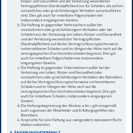
Körper und Gesundheit und der Verletzung wesentlicher
Vertragspflichten (Kardinalpflichten) nur für Schäden, die auf ein
vorsätzliches oder grob fahrlässiges Verhalten zurückzuführen
sind. Dies gilt auch für mittelbare Folgeschäden wie
insbesondere entgangenen Gewinn.
Die Haftung ist gegenüber Verbrauchern außer bei
vorsätzlichem oder grob fahrlässigem Verhalten oder bei
Schäden aus der Verletzung von Leben, Körper und Gesundheit
und der Verletzung wesentlicher Vertragspflichten
(Kardinalpflichten) auf die bei Vertragsschluss typischerweise
vorhersehbaren Schäden und im übrigen der Höhe nach auf die
vertragstypischen Durchschnittsschäden begrenzt. Dies gilt
auch für mittelbare Folgeschäden wie insbesondere
entgangenen Gewinn.
Die Haftung ist gegenüber Unternehmern außer bei der
Verletzung von Leben, Körper und Gesundheit oder
vorsätzlichem oder grob fahrlässigem Verhalten des Betreibers
auf die bei Vertragsschluss typischerweise vorhersehbaren
Schäden und im Übrigen der Höhe nach auf die
vertragstypischen Durchschnittsschäden begrenzt. Dies gilt
auch für mittelbare Schäden, insbesondere entgangenen
Gewinn.
Die Haftungsbegrenzung der Absätze a bis c gilt sinngemäß
auch zugunsten der Mitarbeiter und Erfüllungsgehilfen des
Betreibers.
Ansprüche für eine Haftung aus zwingendem nationalem Recht
bleiben unberührt.
6. ÄNDERUNGSVORBEHALT