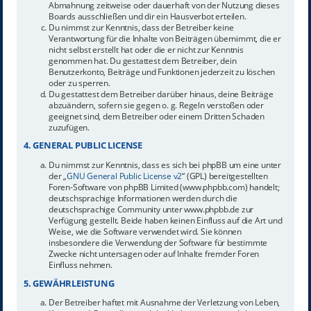
Abmahnung zeitweise oder dauerhaft von der Nutzung dieses
Boards ausschließen und dir ein Hausverbot erteilen.
Du nimmst zur Kenntnis, dass der Betreiber keine
Verantwortung für die Inhalte von Beiträgen übernimmt, die er
nicht selbst erstellt hat oder die er nicht zur Kenntnis
genommen hat. Du gestattest dem Betreiber, dein
Benutzerkonto, Beiträge und Funktionen jederzeit zu löschen
oder zu sperren.
Du gestattest dem Betreiber darüber hinaus, deine Beiträge
abzuändern, sofern sie gegen o. g. Regeln verstoßen oder
geeignet sind, dem Betreiber oder einem Dritten Schaden
zuzufügen.
4. GENERAL PUBLIC LICENSE
Du nimmst zur Kenntnis, dass es sich bei phpBB um eine unter
der „
GNU General Public License v2
“ (GPL) bereitgestellten
Foren-Software von phpBB Limited (www.phpbb.com) handelt;
deutschsprachige Informationen werden durch die
deutschsprachige Community unter www.phpbb.de zur
Verfügung gestellt. Beide haben keinen Einfluss auf die Art und
Weise, wie die Software verwendet wird. Sie können
insbesondere die Verwendung der Software für bestimmte
Zwecke nicht untersagen oder auf Inhalte fremder Foren
Einfluss nehmen.
5. GEWÄHRLEISTUNG
Der Betreiber haftet mit Ausnahme der Verletzung von Leben,