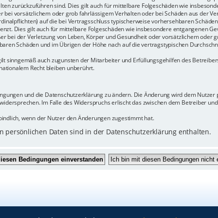
halten zurückzuführen sind. Dies gilt auch für mittelbare Folgeschäden wie insbeso
r bei vorsätzlichem oder grob fahrlässigem Verhalten oder bei Schäden aus der Ve
rdinalpflichten) auf die bei Vertragsschluss typischerweise vorhersehbaren Schäde
enzt. Dies gilt auch für mittelbare Folgeschäden wie insbesondere entgangenen Ge
 bei der Verletzung von Leben, Körper und Gesundheit oder vorsätzlichem oder gr
baren Schäden und im Übrigen der Höhe nach auf die vertragstypischen Durchschnit
ilt sinngemäß auch zugunsten der Mitarbeiter und Erfüllungsgehilfen des Betreiber
ationalem Recht bleiben unberührt.
dingungen und die Datenschutzerklärung zu ändern. Die Änderung wird dem Nutzer pe
 widersprechen. Im Falle des Widerspruchs erlischt das zwischen dem Betreiber un
bindlich, wenn der Nutzer den Änderungen zugestimmt hat.
 persönlichen Daten sind in der Datenschutzerklärung enthalten.