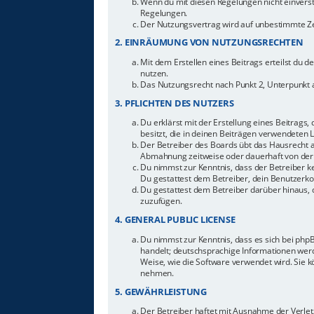
Wenn du mit diesen Regelungen nicht einverstan
Regelungen.
Der Nutzungsvertrag wird auf unbestimmte Zei
2. EINRÄUMUNG VON NUTZUNGSRECHTEN
Mit dem Erstellen eines Beitrags erteilst du 
nutzen.
Das Nutzungsrecht nach Punkt 2, Unterpunkt 
3. PFLICHTEN DES NUTZERS
Du erklärst mit der Erstellung eines Beitrags,
besitzt, die in deinen Beiträgen verwendeten 
Der Betreiber des Boards übt das Hausrecht 
Abmahnung zeitweise oder dauerhaft von der 
Du nimmst zur Kenntnis, dass der Betreiber ke
Du gestattest dem Betreiber, dein Benutzerkon
Du gestattest dem Betreiber darüber hinaus, 
zuzufügen.
4. GENERAL PUBLIC LICENSE
Du nimmst zur Kenntnis, dass es sich bei php
handelt; deutschsprachige Informationen werd
Weise, wie die Software verwendet wird. Sie 
nehmen.
5. GEWÄHRLEISTUNG
Der Betreiber haftet mit Ausnahme der Verletz