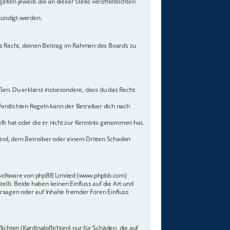
lten jeweils die an dieser Stelle veröffentlichten
kündigt werden.
hes Recht, deinen Beitrag im Rahmen des Boards zu
toßen. Du erklärst insbesondere, dass du das Recht
ntlichten Regeln kann der Betreiber dich nach
llt hat oder die er nicht zur Kenntnis genommen hat.
sind, dem Betreiber oder einem Dritten Schaden
n-Software von phpBB Limited (www.phpbb.com)
lt. Beide haben keinen Einfluss auf die Art und
sagen oder auf Inhalte fremder Foren Einfluss
chten (Kardinalpflichten) nur für Schäden, die auf