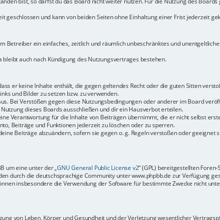
den bist, so darfst du das Board nicht weiter nutzen. Für die Nutzung des Boards ge
t geschlossen und kann von beiden Seiten ohne Einhaltung einer Frist jederzeit ge
dem Betreiber ein einfaches, zeitlich und räumlich unbeschränktes und unentgeltlic
a bleibt auch nach Kündigung des Nutzungsvertrages bestehen.
 dass er keine Inhalte enthält, die gegen geltendes Recht oder die guten Sitten vers
Links und Bilder zu setzen bzw. zu verwenden.
aus. Bei Verstößen gegen diese Nutzungsbedingungen oder anderer im Board veröffe
Nutzung dieses Boards ausschließen und dir ein Hausverbot erteilen.
ine Verantwortung für die Inhalte von Beiträgen übernimmt, die er nicht selbst erste
to, Beiträge und Funktionen jederzeit zu löschen oder zu sperren.
deine Beiträge abzuändern, sofern sie gegen o. g. Regeln verstoßen oder geeignet 
BB um eine unter der „
GNU General Public License v2
“ (GPL) bereitgestellten Fore
en durch die deutschsprachige Community unter www.phpbb.de zur Verfügung gestel
können insbesondere die Verwendung der Software für bestimmte Zwecke nicht unter
ung von Leben, Körper und Gesundheit und der Verletzung wesentlicher Vertragspfli