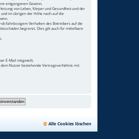
ndere entgangenen Gewinn.
rletzung von Leben, Körper und Gesundheit und der
n und im übrigen der Höhe nach auf die
winn.
ob fahrlässigem Verhalten des Betreibers auf die
tsschäden begrenzt. Dies gilt auch für mittelbare
s.
r E-Mail mitgeteilt.
d dem Nutzer bestehende Vertragsverhältnis mit
Alle Cookies löschen