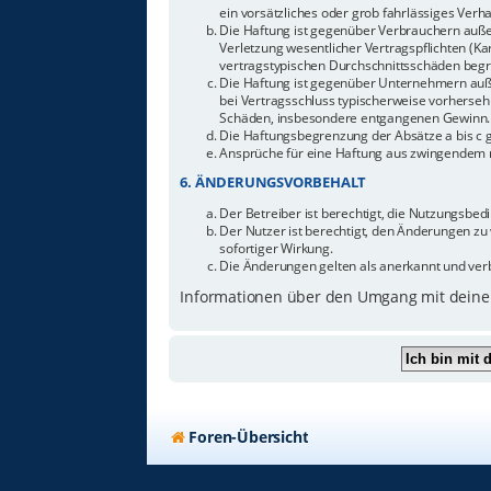
ein vorsätzliches oder grob fahrlässiges Ver
Die Haftung ist gegenüber Verbrauchern auße
Verletzung wesentlicher Vertragspflichten (Ka
vertragstypischen Durchschnittsschäden begr
Die Haftung ist gegenüber Unternehmern außer
bei Vertragsschluss typischerweise vorherseh
Schäden, insbesondere entgangenen Gewinn.
Die Haftungsbegrenzung der Absätze a bis c g
Ansprüche für eine Haftung aus zwingendem n
6. ÄNDERUNGSVORBEHALT
Der Betreiber ist berechtigt, die Nutzungsbe
Der Nutzer ist berechtigt, den Änderungen zu
sofortiger Wirkung.
Die Änderungen gelten als anerkannt und ver
Informationen über den Umgang mit deinen
Foren-Übersicht