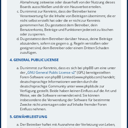
Abmahnung zeitweise oder dauerhaft von der Nutzung dieses
Boards ausschließen und dir ein Hausverbot erteilen.
Du nimmst zur Kenntnis, dass der Betreiber keine
Verantwortung für die Inhalte von Beiträgen übernimmt, die er
nicht selbst erstellt hat oder die er nicht zur Kenntnis
genommen hat. Du gestattest dem Betreiber, dein
Benutzerkonto, Beiträge und Funktionen jederzeit zu löschen
oder zu sperren.
Du gestattest dem Betreiber darüber hinaus, deine Beiträge
abzuändern, sofern sie gegen o. g. Regeln verstoßen oder
geeignet sind, dem Betreiber oder einem Dritten Schaden
zuzufügen.
4. GENERAL PUBLIC LICENSE
Du nimmst zur Kenntnis, dass es sich bei phpBB um eine unter
der „
GNU General Public License v2
“ (GPL) bereitgestellten
Foren-Software von phpBB Limited (www.phpbb.com) handelt;
deutschsprachige Informationen werden durch die
deutschsprachige Community unter www.phpbb.de zur
Verfügung gestellt. Beide haben keinen Einfluss auf die Art und
Weise, wie die Software verwendet wird. Sie können
insbesondere die Verwendung der Software für bestimmte
Zwecke nicht untersagen oder auf Inhalte fremder Foren
Einfluss nehmen.
5. GEWÄHRLEISTUNG
Der Betreiber haftet mit Ausnahme der Verletzung von Leben,