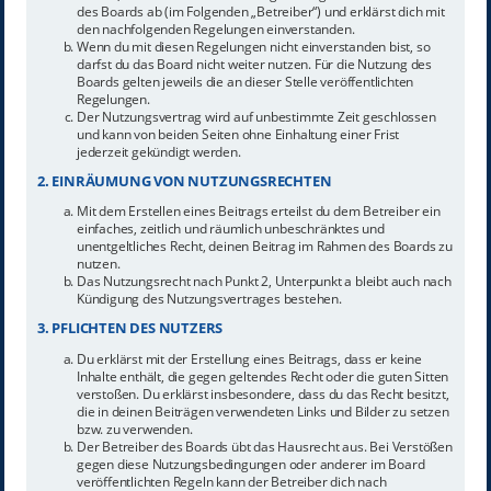
des Boards ab (im Folgenden „Betreiber“) und erklärst dich mit
den nachfolgenden Regelungen einverstanden.
Wenn du mit diesen Regelungen nicht einverstanden bist, so
darfst du das Board nicht weiter nutzen. Für die Nutzung des
Boards gelten jeweils die an dieser Stelle veröffentlichten
Regelungen.
Der Nutzungsvertrag wird auf unbestimmte Zeit geschlossen
und kann von beiden Seiten ohne Einhaltung einer Frist
jederzeit gekündigt werden.
2. EINRÄUMUNG VON NUTZUNGSRECHTEN
Mit dem Erstellen eines Beitrags erteilst du dem Betreiber ein
einfaches, zeitlich und räumlich unbeschränktes und
unentgeltliches Recht, deinen Beitrag im Rahmen des Boards zu
nutzen.
Das Nutzungsrecht nach Punkt 2, Unterpunkt a bleibt auch nach
Kündigung des Nutzungsvertrages bestehen.
3. PFLICHTEN DES NUTZERS
Du erklärst mit der Erstellung eines Beitrags, dass er keine
Inhalte enthält, die gegen geltendes Recht oder die guten Sitten
verstoßen. Du erklärst insbesondere, dass du das Recht besitzt,
die in deinen Beiträgen verwendeten Links und Bilder zu setzen
bzw. zu verwenden.
Der Betreiber des Boards übt das Hausrecht aus. Bei Verstößen
gegen diese Nutzungsbedingungen oder anderer im Board
veröffentlichten Regeln kann der Betreiber dich nach