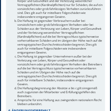
Körper und Gesundheit und der Verletzung wesentlicher
Vertragspflichten (Kardinalpflichten) nur für Schäden, die auf ein
vorsätzliches oder grob fahrlässiges Verhalten zurückzuführen
sind. Dies gilt auch für mittelbare Folgeschäden wie
insbesondere entgangenen Gewinn.
Die Haftung ist gegenüber Verbrauchern außer bei
vorsätzlichem oder grob fahrlässigem Verhalten oder bei
Schäden aus der Verletzung von Leben, Körper und Gesundheit
und der Verletzung wesentlicher Vertragspflichten
(Kardinalpflichten) auf die bei Vertragsschluss typischerweise
vorhersehbaren Schäden und im übrigen der Höhe nach auf die
vertragstypischen Durchschnittsschäden begrenzt. Dies gilt
auch für mittelbare Folgeschäden wie insbesondere
entgangenen Gewinn.
Die Haftung ist gegenüber Unternehmern außer bei der
Verletzung von Leben, Körper und Gesundheit oder
vorsätzlichem oder grob fahrlässigem Verhalten des Betreibers
auf die bei Vertragsschluss typischerweise vorhersehbaren
Schäden und im Übrigen der Höhe nach auf die
vertragstypischen Durchschnittsschäden begrenzt. Dies gilt
auch für mittelbare Schäden, insbesondere entgangenen
Gewinn.
Die Haftungsbegrenzung der Absätze a bis c gilt sinngemäß
auch zugunsten der Mitarbeiter und Erfüllungsgehilfen des
Betreibers.
Ansprüche für eine Haftung aus zwingendem nationalem Recht
bleiben unberührt.
6. ÄNDERUNGSVORBEHALT