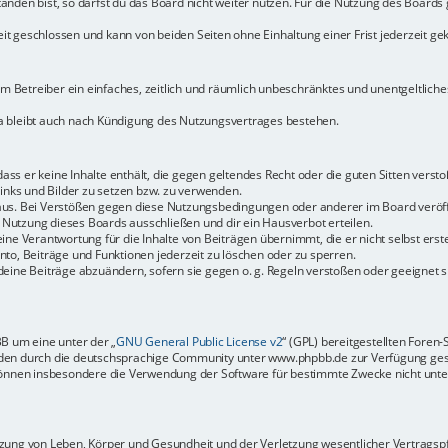
den bist, so darfst du das Board nicht weiter nutzen. Für die Nutzung des Boards ge
t geschlossen und kann von beiden Seiten ohne Einhaltung einer Frist jederzeit ge
dem Betreiber ein einfaches, zeitlich und räumlich unbeschränktes und unentgeltlic
a bleibt auch nach Kündigung des Nutzungsvertrages bestehen.
 dass er keine Inhalte enthält, die gegen geltendes Recht oder die guten Sitten vers
Links und Bilder zu setzen bzw. zu verwenden.
aus. Bei Verstößen gegen diese Nutzungsbedingungen oder anderer im Board veröffe
Nutzung dieses Boards ausschließen und dir ein Hausverbot erteilen.
ine Verantwortung für die Inhalte von Beiträgen übernimmt, die er nicht selbst erste
to, Beiträge und Funktionen jederzeit zu löschen oder zu sperren.
deine Beiträge abzuändern, sofern sie gegen o. g. Regeln verstoßen oder geeignet 
BB um eine unter der „
GNU General Public License v2
“ (GPL) bereitgestellten Fore
en durch die deutschsprachige Community unter www.phpbb.de zur Verfügung gestel
können insbesondere die Verwendung der Software für bestimmte Zwecke nicht unter
ung von Leben, Körper und Gesundheit und der Verletzung wesentlicher Vertragspfli