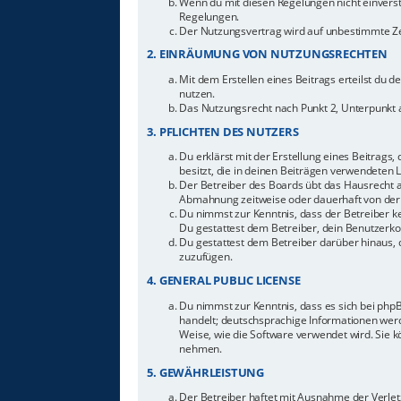
Wenn du mit diesen Regelungen nicht einverstan
Regelungen.
Der Nutzungsvertrag wird auf unbestimmte Zei
2. EINRÄUMUNG VON NUTZUNGSRECHTEN
Mit dem Erstellen eines Beitrags erteilst du 
nutzen.
Das Nutzungsrecht nach Punkt 2, Unterpunkt 
3. PFLICHTEN DES NUTZERS
Du erklärst mit der Erstellung eines Beitrags,
besitzt, die in deinen Beiträgen verwendeten 
Der Betreiber des Boards übt das Hausrecht 
Abmahnung zeitweise oder dauerhaft von der 
Du nimmst zur Kenntnis, dass der Betreiber ke
Du gestattest dem Betreiber, dein Benutzerkon
Du gestattest dem Betreiber darüber hinaus, 
zuzufügen.
4. GENERAL PUBLIC LICENSE
Du nimmst zur Kenntnis, dass es sich bei php
handelt; deutschsprachige Informationen werd
Weise, wie die Software verwendet wird. Sie 
nehmen.
5. GEWÄHRLEISTUNG
Der Betreiber haftet mit Ausnahme der Verletz