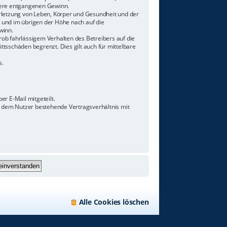
ndere entgangenen Gewinn.
rletzung von Leben, Körper und Gesundheit und der
n und im übrigen der Höhe nach auf die
winn.
ob fahrlässigem Verhalten des Betreibers auf die
tsschäden begrenzt. Dies gilt auch für mittelbare
s.
r E-Mail mitgeteilt.
d dem Nutzer bestehende Vertragsverhältnis mit
Alle Cookies löschen