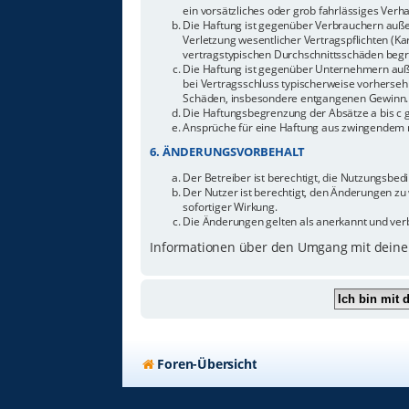
ein vorsätzliches oder grob fahrlässiges Ver
Die Haftung ist gegenüber Verbrauchern auße
Verletzung wesentlicher Vertragspflichten (Ka
vertragstypischen Durchschnittsschäden begr
Die Haftung ist gegenüber Unternehmern außer
bei Vertragsschluss typischerweise vorherseh
Schäden, insbesondere entgangenen Gewinn.
Die Haftungsbegrenzung der Absätze a bis c g
Ansprüche für eine Haftung aus zwingendem n
6. ÄNDERUNGSVORBEHALT
Der Betreiber ist berechtigt, die Nutzungsbe
Der Nutzer ist berechtigt, den Änderungen zu
sofortiger Wirkung.
Die Änderungen gelten als anerkannt und ver
Informationen über den Umgang mit deinen
Foren-Übersicht