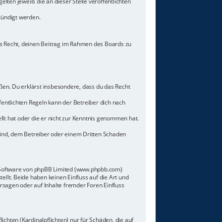
lten jeweils die an dieser Stelle veröffentlichten
kündigt werden.
hes Recht, deinen Beitrag im Rahmen des Boards zu
toßen. Du erklärst insbesondere, dass du das Recht
ntlichten Regeln kann der Betreiber dich nach
llt hat oder die er nicht zur Kenntnis genommen hat.
sind, dem Betreiber oder einem Dritten Schaden
n-Software von phpBB Limited (www.phpbb.com)
lt. Beide haben keinen Einfluss auf die Art und
sagen oder auf Inhalte fremder Foren Einfluss
chten (Kardinalpflichten) nur für Schäden, die auf