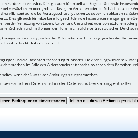
halten zurückzuführen sind. Dies gilt auch für mittelbare Folgeschäden wie insbeso
r bei vorsätzlichem oder grob fahrlässigem Verhalten oder bei Schäden aus der Ve
rdinalpflichten) auf die bei Vertragsschluss typischerweise vorhersehbaren Schäde
enzt. Dies gilt auch für mittelbare Folgeschäden wie insbesondere entgangenen Ge
 bei der Verletzung von Leben, Körper und Gesundheit oder vorsätzlichem oder gr
baren Schäden und im Übrigen der Höhe nach auf die vertragstypischen Durchschnit
ilt sinngemäß auch zugunsten der Mitarbeiter und Erfüllungsgehilfen des Betreiber
ationalem Recht bleiben unberührt.
dingungen und die Datenschutzerklärung zu ändern. Die Änderung wird dem Nutzer pe
 widersprechen. Im Falle des Widerspruchs erlischt das zwischen dem Betreiber un
bindlich, wenn der Nutzer den Änderungen zugestimmt hat.
 persönlichen Daten sind in der Datenschutzerklärung enthalten.