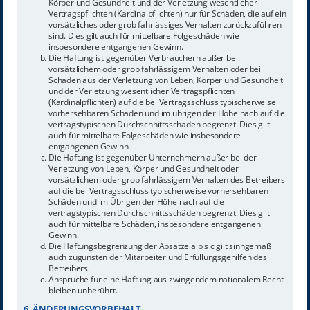
Körper und Gesundheit und der Verletzung wesentlicher
Vertragspflichten (Kardinalpflichten) nur für Schäden, die auf ein
vorsätzliches oder grob fahrlässiges Verhalten zurückzuführen
sind. Dies gilt auch für mittelbare Folgeschäden wie
insbesondere entgangenen Gewinn.
Die Haftung ist gegenüber Verbrauchern außer bei
vorsätzlichem oder grob fahrlässigem Verhalten oder bei
Schäden aus der Verletzung von Leben, Körper und Gesundheit
und der Verletzung wesentlicher Vertragspflichten
(Kardinalpflichten) auf die bei Vertragsschluss typischerweise
vorhersehbaren Schäden und im übrigen der Höhe nach auf die
vertragstypischen Durchschnittsschäden begrenzt. Dies gilt
auch für mittelbare Folgeschäden wie insbesondere
entgangenen Gewinn.
Die Haftung ist gegenüber Unternehmern außer bei der
Verletzung von Leben, Körper und Gesundheit oder
vorsätzlichem oder grob fahrlässigem Verhalten des Betreibers
auf die bei Vertragsschluss typischerweise vorhersehbaren
Schäden und im Übrigen der Höhe nach auf die
vertragstypischen Durchschnittsschäden begrenzt. Dies gilt
auch für mittelbare Schäden, insbesondere entgangenen
Gewinn.
Die Haftungsbegrenzung der Absätze a bis c gilt sinngemäß
auch zugunsten der Mitarbeiter und Erfüllungsgehilfen des
Betreibers.
Ansprüche für eine Haftung aus zwingendem nationalem Recht
bleiben unberührt.
6. ÄNDERUNGSVORBEHALT