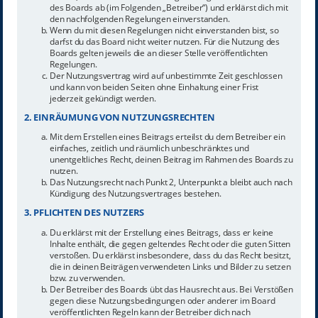
des Boards ab (im Folgenden „Betreiber“) und erklärst dich mit
den nachfolgenden Regelungen einverstanden.
Wenn du mit diesen Regelungen nicht einverstanden bist, so
darfst du das Board nicht weiter nutzen. Für die Nutzung des
Boards gelten jeweils die an dieser Stelle veröffentlichten
Regelungen.
Der Nutzungsvertrag wird auf unbestimmte Zeit geschlossen
und kann von beiden Seiten ohne Einhaltung einer Frist
jederzeit gekündigt werden.
2. EINRÄUMUNG VON NUTZUNGSRECHTEN
Mit dem Erstellen eines Beitrags erteilst du dem Betreiber ein
einfaches, zeitlich und räumlich unbeschränktes und
unentgeltliches Recht, deinen Beitrag im Rahmen des Boards zu
nutzen.
Das Nutzungsrecht nach Punkt 2, Unterpunkt a bleibt auch nach
Kündigung des Nutzungsvertrages bestehen.
3. PFLICHTEN DES NUTZERS
Du erklärst mit der Erstellung eines Beitrags, dass er keine
Inhalte enthält, die gegen geltendes Recht oder die guten Sitten
verstoßen. Du erklärst insbesondere, dass du das Recht besitzt,
die in deinen Beiträgen verwendeten Links und Bilder zu setzen
bzw. zu verwenden.
Der Betreiber des Boards übt das Hausrecht aus. Bei Verstößen
gegen diese Nutzungsbedingungen oder anderer im Board
veröffentlichten Regeln kann der Betreiber dich nach