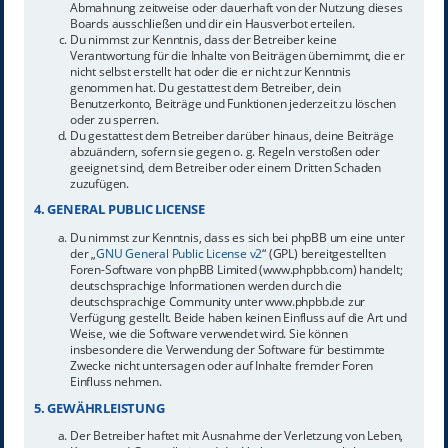
Abmahnung zeitweise oder dauerhaft von der Nutzung dieses
Boards ausschließen und dir ein Hausverbot erteilen.
Du nimmst zur Kenntnis, dass der Betreiber keine
Verantwortung für die Inhalte von Beiträgen übernimmt, die er
nicht selbst erstellt hat oder die er nicht zur Kenntnis
genommen hat. Du gestattest dem Betreiber, dein
Benutzerkonto, Beiträge und Funktionen jederzeit zu löschen
oder zu sperren.
Du gestattest dem Betreiber darüber hinaus, deine Beiträge
abzuändern, sofern sie gegen o. g. Regeln verstoßen oder
geeignet sind, dem Betreiber oder einem Dritten Schaden
zuzufügen.
4. GENERAL PUBLIC LICENSE
Du nimmst zur Kenntnis, dass es sich bei phpBB um eine unter
der „
GNU General Public License v2
“ (GPL) bereitgestellten
Foren-Software von phpBB Limited (www.phpbb.com) handelt;
deutschsprachige Informationen werden durch die
deutschsprachige Community unter www.phpbb.de zur
Verfügung gestellt. Beide haben keinen Einfluss auf die Art und
Weise, wie die Software verwendet wird. Sie können
insbesondere die Verwendung der Software für bestimmte
Zwecke nicht untersagen oder auf Inhalte fremder Foren
Einfluss nehmen.
5. GEWÄHRLEISTUNG
Der Betreiber haftet mit Ausnahme der Verletzung von Leben,