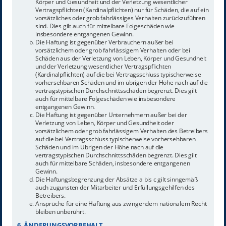
Körper und Gesundheit und der Verletzung wesentlicher
Vertragspflichten (Kardinalpflichten) nur für Schäden, die auf ein
vorsätzliches oder grob fahrlässiges Verhalten zurückzuführen
sind. Dies gilt auch für mittelbare Folgeschäden wie
insbesondere entgangenen Gewinn.
Die Haftung ist gegenüber Verbrauchern außer bei
vorsätzlichem oder grob fahrlässigem Verhalten oder bei
Schäden aus der Verletzung von Leben, Körper und Gesundheit
und der Verletzung wesentlicher Vertragspflichten
(Kardinalpflichten) auf die bei Vertragsschluss typischerweise
vorhersehbaren Schäden und im übrigen der Höhe nach auf die
vertragstypischen Durchschnittsschäden begrenzt. Dies gilt
auch für mittelbare Folgeschäden wie insbesondere
entgangenen Gewinn.
Die Haftung ist gegenüber Unternehmern außer bei der
Verletzung von Leben, Körper und Gesundheit oder
vorsätzlichem oder grob fahrlässigem Verhalten des Betreibers
auf die bei Vertragsschluss typischerweise vorhersehbaren
Schäden und im Übrigen der Höhe nach auf die
vertragstypischen Durchschnittsschäden begrenzt. Dies gilt
auch für mittelbare Schäden, insbesondere entgangenen
Gewinn.
Die Haftungsbegrenzung der Absätze a bis c gilt sinngemäß
auch zugunsten der Mitarbeiter und Erfüllungsgehilfen des
Betreibers.
Ansprüche für eine Haftung aus zwingendem nationalem Recht
bleiben unberührt.
6. ÄNDERUNGSVORBEHALT