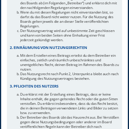
des Boards ab (im Folgenden „Betreiber“) und erklärst dich mit
den nachfolgenden Regelungen einverstanden.
Wenn du mit diesen Regelungen nicht einverstanden bist, so
darfst du das Board nicht weiter nutzen. Für die Nutzung des
Boards gelten jeweils die an dieser Stelle veröffentlichten
Regelungen.
Der Nutzungsvertrag wird auf unbestimmte Zeit geschlossen
und kann von beiden Seiten ohne Einhaltung einer Frist
jederzeit gekündigt werden.
2. EINRÄUMUNG VON NUTZUNGSRECHTEN
Mit dem Erstellen eines Beitrags erteilst du dem Betreiber ein
einfaches, zeitlich und räumlich unbeschränktes und
unentgeltliches Recht, deinen Beitrag im Rahmen des Boards zu
nutzen.
Das Nutzungsrecht nach Punkt 2, Unterpunkt a bleibt auch nach
Kündigung des Nutzungsvertrages bestehen.
3. PFLICHTEN DES NUTZERS
Du erklärst mit der Erstellung eines Beitrags, dass er keine
Inhalte enthält, die gegen geltendes Recht oder die guten Sitten
verstoßen. Du erklärst insbesondere, dass du das Recht besitzt,
die in deinen Beiträgen verwendeten Links und Bilder zu setzen
bzw. zu verwenden.
Der Betreiber des Boards übt das Hausrecht aus. Bei Verstößen
gegen diese Nutzungsbedingungen oder anderer im Board
veröffentlichten Regeln kann der Betreiber dich nach