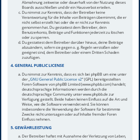
Abmahnung zeitweise oder dauerhaft von der Nutzung dieses
Boards ausschließen und dir ein Hausverbot erteilen.
Du nimmst zur Kenntnis, dass der Betreiber keine
Verantwortung für die Inhalte von Beiträgen übernimmt, die er
nicht selbst erstellt hat oder die er nicht zur Kenntnis
genommen hat. Du gestattest dem Betreiber, dein
Benutzerkonto, Beiträge und Funktionen jederzeit zu löschen
oder zu sperren.
Du gestattest dem Betreiber darüber hinaus, deine Beiträge
abzuändern, sofern sie gegen o. g. Regeln verstoßen oder
geeignet sind, dem Betreiber oder einem Dritten Schaden
zuzufügen.
4. GENERAL PUBLIC LICENSE
Du nimmst zur Kenntnis, dass es sich bei phpBB um eine unter
der „
GNU General Public License v2
“ (GPL) bereitgestellten
Foren-Software von phpBB Limited (www.phpbb.com) handelt;
deutschsprachige Informationen werden durch die
deutschsprachige Community unter www.phpbb.de zur
Verfügung gestellt. Beide haben keinen Einfluss auf die Art und
Weise, wie die Software verwendet wird. Sie können
insbesondere die Verwendung der Software für bestimmte
Zwecke nicht untersagen oder auf Inhalte fremder Foren
Einfluss nehmen.
5. GEWÄHRLEISTUNG
Der Betreiber haftet mit Ausnahme der Verletzung von Leben,