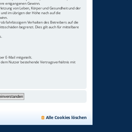
ndere entgangenen Gewinn.
rletzung von Leben, Körper und Gesundheit und der
n und im übrigen der Höhe nach auf die
winn.
ob fahrlässigem Verhalten des Betreibers auf die
tsschäden begrenzt. Dies gilt auch für mittelbare
s.
r E-Mail mitgeteilt.
d dem Nutzer bestehende Vertragsverhältnis mit
Alle Cookies löschen