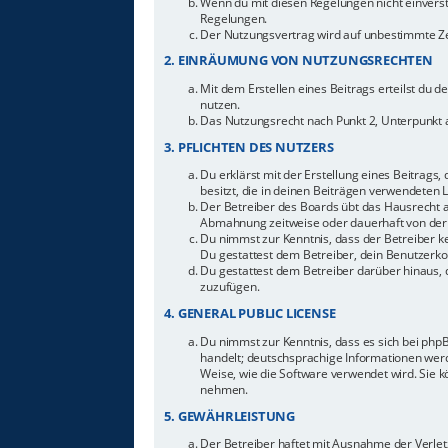
Wenn du mit diesen Regelungen nicht einverstan
Regelungen.
Der Nutzungsvertrag wird auf unbestimmte Zei
2. EINRÄUMUNG VON NUTZUNGSRECHTEN
Mit dem Erstellen eines Beitrags erteilst du 
nutzen.
Das Nutzungsrecht nach Punkt 2, Unterpunkt 
3. PFLICHTEN DES NUTZERS
Du erklärst mit der Erstellung eines Beitrags,
besitzt, die in deinen Beiträgen verwendeten 
Der Betreiber des Boards übt das Hausrecht 
Abmahnung zeitweise oder dauerhaft von der 
Du nimmst zur Kenntnis, dass der Betreiber ke
Du gestattest dem Betreiber, dein Benutzerkon
Du gestattest dem Betreiber darüber hinaus, 
zuzufügen.
4. GENERAL PUBLIC LICENSE
Du nimmst zur Kenntnis, dass es sich bei php
handelt; deutschsprachige Informationen werd
Weise, wie die Software verwendet wird. Sie 
nehmen.
5. GEWÄHRLEISTUNG
Der Betreiber haftet mit Ausnahme der Verletz