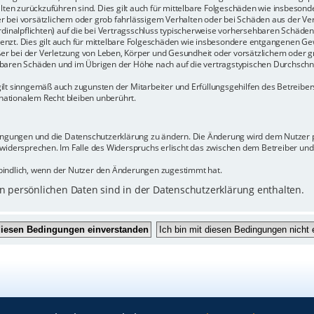
halten zurückzuführen sind. Dies gilt auch für mittelbare Folgeschäden wie insbeso
r bei vorsätzlichem oder grob fahrlässigem Verhalten oder bei Schäden aus der Ve
rdinalpflichten) auf die bei Vertragsschluss typischerweise vorhersehbaren Schäde
enzt. Dies gilt auch für mittelbare Folgeschäden wie insbesondere entgangenen Ge
 bei der Verletzung von Leben, Körper und Gesundheit oder vorsätzlichem oder gr
baren Schäden und im Übrigen der Höhe nach auf die vertragstypischen Durchschnit
ilt sinngemäß auch zugunsten der Mitarbeiter und Erfüllungsgehilfen des Betreiber
ationalem Recht bleiben unberührt.
dingungen und die Datenschutzerklärung zu ändern. Die Änderung wird dem Nutzer pe
 widersprechen. Im Falle des Widerspruchs erlischt das zwischen dem Betreiber un
bindlich, wenn der Nutzer den Änderungen zugestimmt hat.
 persönlichen Daten sind in der Datenschutzerklärung enthalten.