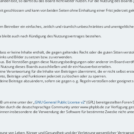
den bist, so darfst du das Board nicht weiter nutzen. Für die Nutzung des Boards ge
t geschlossen und kann von beiden Seiten ohne Einhaltung einer Frist jederzeit ge
dem Betreiber ein einfaches, zeitlich und räumlich unbeschränktes und unentgeltlic
a bleibt auch nach Kündigung des Nutzungsvertrages bestehen.
 dass er keine Inhalte enthält, die gegen geltendes Recht oder die guten Sitten vers
Links und Bilder zu setzen bzw. zu verwenden.
aus. Bei Verstößen gegen diese Nutzungsbedingungen oder anderer im Board veröffe
Nutzung dieses Boards ausschließen und dir ein Hausverbot erteilen.
ine Verantwortung für die Inhalte von Beiträgen übernimmt, die er nicht selbst erste
to, Beiträge und Funktionen jederzeit zu löschen oder zu sperren.
deine Beiträge abzuändern, sofern sie gegen o. g. Regeln verstoßen oder geeignet 
BB um eine unter der „
GNU General Public License v2
“ (GPL) bereitgestellten Fore
en durch die deutschsprachige Community unter www.phpbb.de zur Verfügung gestel
können insbesondere die Verwendung der Software für bestimmte Zwecke nicht unter
ung von Leben, Körper und Gesundheit und der Verletzung wesentlicher Vertragspfli