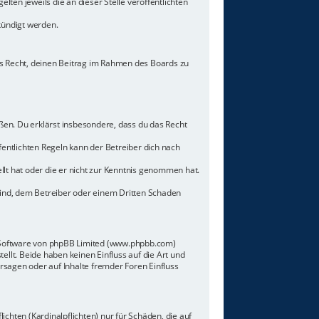
lten jeweils die an dieser Stelle veröffentlichten
kündigt werden.
hes Recht, deinen Beitrag im Rahmen des Boards zu
toßen. Du erklärst insbesondere, dass du das Recht
ntlichten Regeln kann der Betreiber dich nach
llt hat oder die er nicht zur Kenntnis genommen hat.
sind, dem Betreiber oder einem Dritten Schaden
n-Software von phpBB Limited (www.phpbb.com)
lt. Beide haben keinen Einfluss auf die Art und
sagen oder auf Inhalte fremder Foren Einfluss
chten (Kardinalpflichten) nur für Schäden, die auf