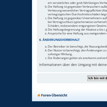
ein vorsätzliches oder grob fahrlässiges Ver
Die Haftung ist gegenüber Verbrauchern auße
Verletzung wesentlicher Vertragspflichten (Ka
vertragstypischen Durchschnittsschäden begr
Die Haftung ist gegenüber Unternehmern außer
bei Vertragsschluss typischerweise vorherseh
Schäden, insbesondere entgangenen Gewinn.
Die Haftungsbegrenzung der Absätze a bis c g
Ansprüche für eine Haftung aus zwingendem n
6. ÄNDERUNGSVORBEHALT
Der Betreiber ist berechtigt, die Nutzungsbe
Der Nutzer ist berechtigt, den Änderungen zu
sofortiger Wirkung.
Die Änderungen gelten als anerkannt und ver
Informationen über den Umgang mit deinen
Foren-Übersicht