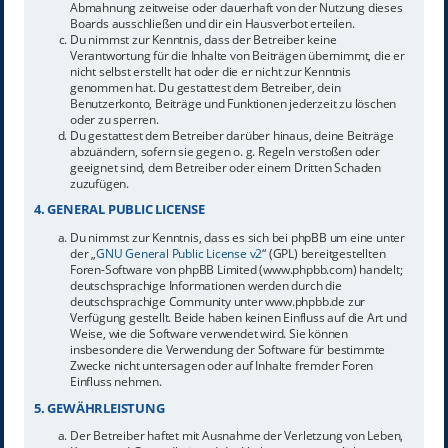
Abmahnung zeitweise oder dauerhaft von der Nutzung dieses
Boards ausschließen und dir ein Hausverbot erteilen.
Du nimmst zur Kenntnis, dass der Betreiber keine
Verantwortung für die Inhalte von Beiträgen übernimmt, die er
nicht selbst erstellt hat oder die er nicht zur Kenntnis
genommen hat. Du gestattest dem Betreiber, dein
Benutzerkonto, Beiträge und Funktionen jederzeit zu löschen
oder zu sperren.
Du gestattest dem Betreiber darüber hinaus, deine Beiträge
abzuändern, sofern sie gegen o. g. Regeln verstoßen oder
geeignet sind, dem Betreiber oder einem Dritten Schaden
zuzufügen.
4. GENERAL PUBLIC LICENSE
Du nimmst zur Kenntnis, dass es sich bei phpBB um eine unter
der „
GNU General Public License v2
“ (GPL) bereitgestellten
Foren-Software von phpBB Limited (www.phpbb.com) handelt;
deutschsprachige Informationen werden durch die
deutschsprachige Community unter www.phpbb.de zur
Verfügung gestellt. Beide haben keinen Einfluss auf die Art und
Weise, wie die Software verwendet wird. Sie können
insbesondere die Verwendung der Software für bestimmte
Zwecke nicht untersagen oder auf Inhalte fremder Foren
Einfluss nehmen.
5. GEWÄHRLEISTUNG
Der Betreiber haftet mit Ausnahme der Verletzung von Leben,