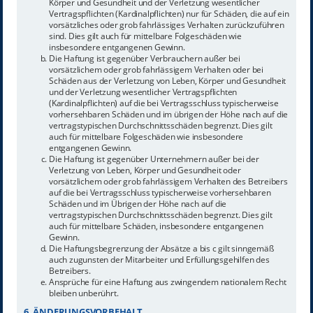
Körper und Gesundheit und der Verletzung wesentlicher
Vertragspflichten (Kardinalpflichten) nur für Schäden, die auf ein
vorsätzliches oder grob fahrlässiges Verhalten zurückzuführen
sind. Dies gilt auch für mittelbare Folgeschäden wie
insbesondere entgangenen Gewinn.
Die Haftung ist gegenüber Verbrauchern außer bei
vorsätzlichem oder grob fahrlässigem Verhalten oder bei
Schäden aus der Verletzung von Leben, Körper und Gesundheit
und der Verletzung wesentlicher Vertragspflichten
(Kardinalpflichten) auf die bei Vertragsschluss typischerweise
vorhersehbaren Schäden und im übrigen der Höhe nach auf die
vertragstypischen Durchschnittsschäden begrenzt. Dies gilt
auch für mittelbare Folgeschäden wie insbesondere
entgangenen Gewinn.
Die Haftung ist gegenüber Unternehmern außer bei der
Verletzung von Leben, Körper und Gesundheit oder
vorsätzlichem oder grob fahrlässigem Verhalten des Betreibers
auf die bei Vertragsschluss typischerweise vorhersehbaren
Schäden und im Übrigen der Höhe nach auf die
vertragstypischen Durchschnittsschäden begrenzt. Dies gilt
auch für mittelbare Schäden, insbesondere entgangenen
Gewinn.
Die Haftungsbegrenzung der Absätze a bis c gilt sinngemäß
auch zugunsten der Mitarbeiter und Erfüllungsgehilfen des
Betreibers.
Ansprüche für eine Haftung aus zwingendem nationalem Recht
bleiben unberührt.
6. ÄNDERUNGSVORBEHALT