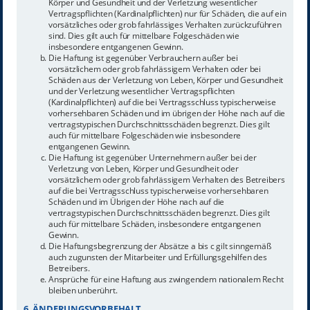
Körper und Gesundheit und der Verletzung wesentlicher
Vertragspflichten (Kardinalpflichten) nur für Schäden, die auf ein
vorsätzliches oder grob fahrlässiges Verhalten zurückzuführen
sind. Dies gilt auch für mittelbare Folgeschäden wie
insbesondere entgangenen Gewinn.
Die Haftung ist gegenüber Verbrauchern außer bei
vorsätzlichem oder grob fahrlässigem Verhalten oder bei
Schäden aus der Verletzung von Leben, Körper und Gesundheit
und der Verletzung wesentlicher Vertragspflichten
(Kardinalpflichten) auf die bei Vertragsschluss typischerweise
vorhersehbaren Schäden und im übrigen der Höhe nach auf die
vertragstypischen Durchschnittsschäden begrenzt. Dies gilt
auch für mittelbare Folgeschäden wie insbesondere
entgangenen Gewinn.
Die Haftung ist gegenüber Unternehmern außer bei der
Verletzung von Leben, Körper und Gesundheit oder
vorsätzlichem oder grob fahrlässigem Verhalten des Betreibers
auf die bei Vertragsschluss typischerweise vorhersehbaren
Schäden und im Übrigen der Höhe nach auf die
vertragstypischen Durchschnittsschäden begrenzt. Dies gilt
auch für mittelbare Schäden, insbesondere entgangenen
Gewinn.
Die Haftungsbegrenzung der Absätze a bis c gilt sinngemäß
auch zugunsten der Mitarbeiter und Erfüllungsgehilfen des
Betreibers.
Ansprüche für eine Haftung aus zwingendem nationalem Recht
bleiben unberührt.
6. ÄNDERUNGSVORBEHALT