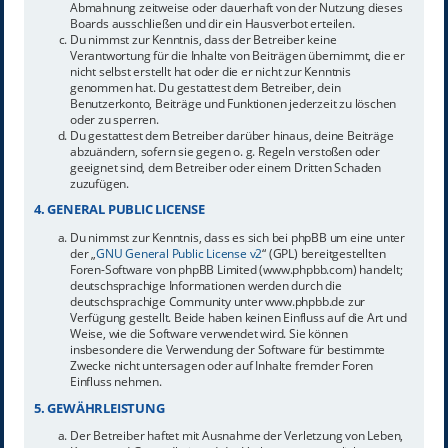
Abmahnung zeitweise oder dauerhaft von der Nutzung dieses
Boards ausschließen und dir ein Hausverbot erteilen.
Du nimmst zur Kenntnis, dass der Betreiber keine
Verantwortung für die Inhalte von Beiträgen übernimmt, die er
nicht selbst erstellt hat oder die er nicht zur Kenntnis
genommen hat. Du gestattest dem Betreiber, dein
Benutzerkonto, Beiträge und Funktionen jederzeit zu löschen
oder zu sperren.
Du gestattest dem Betreiber darüber hinaus, deine Beiträge
abzuändern, sofern sie gegen o. g. Regeln verstoßen oder
geeignet sind, dem Betreiber oder einem Dritten Schaden
zuzufügen.
4. GENERAL PUBLIC LICENSE
Du nimmst zur Kenntnis, dass es sich bei phpBB um eine unter
der „
GNU General Public License v2
“ (GPL) bereitgestellten
Foren-Software von phpBB Limited (www.phpbb.com) handelt;
deutschsprachige Informationen werden durch die
deutschsprachige Community unter www.phpbb.de zur
Verfügung gestellt. Beide haben keinen Einfluss auf die Art und
Weise, wie die Software verwendet wird. Sie können
insbesondere die Verwendung der Software für bestimmte
Zwecke nicht untersagen oder auf Inhalte fremder Foren
Einfluss nehmen.
5. GEWÄHRLEISTUNG
Der Betreiber haftet mit Ausnahme der Verletzung von Leben,