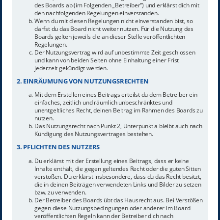
des Boards ab (im Folgenden „Betreiber“) und erklärst dich mit
den nachfolgenden Regelungen einverstanden.
Wenn du mit diesen Regelungen nicht einverstanden bist, so
darfst du das Board nicht weiter nutzen. Für die Nutzung des
Boards gelten jeweils die an dieser Stelle veröffentlichten
Regelungen.
Der Nutzungsvertrag wird auf unbestimmte Zeit geschlossen
und kann von beiden Seiten ohne Einhaltung einer Frist
jederzeit gekündigt werden.
2. EINRÄUMUNG VON NUTZUNGSRECHTEN
Mit dem Erstellen eines Beitrags erteilst du dem Betreiber ein
einfaches, zeitlich und räumlich unbeschränktes und
unentgeltliches Recht, deinen Beitrag im Rahmen des Boards zu
nutzen.
Das Nutzungsrecht nach Punkt 2, Unterpunkt a bleibt auch nach
Kündigung des Nutzungsvertrages bestehen.
3. PFLICHTEN DES NUTZERS
Du erklärst mit der Erstellung eines Beitrags, dass er keine
Inhalte enthält, die gegen geltendes Recht oder die guten Sitten
verstoßen. Du erklärst insbesondere, dass du das Recht besitzt,
die in deinen Beiträgen verwendeten Links und Bilder zu setzen
bzw. zu verwenden.
Der Betreiber des Boards übt das Hausrecht aus. Bei Verstößen
gegen diese Nutzungsbedingungen oder anderer im Board
veröffentlichten Regeln kann der Betreiber dich nach