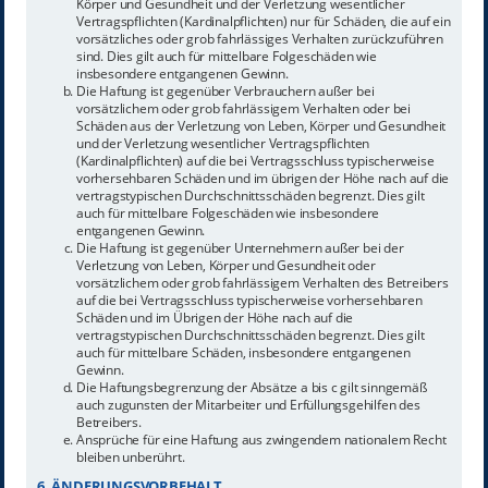
Körper und Gesundheit und der Verletzung wesentlicher
Vertragspflichten (Kardinalpflichten) nur für Schäden, die auf ein
vorsätzliches oder grob fahrlässiges Verhalten zurückzuführen
sind. Dies gilt auch für mittelbare Folgeschäden wie
insbesondere entgangenen Gewinn.
Die Haftung ist gegenüber Verbrauchern außer bei
vorsätzlichem oder grob fahrlässigem Verhalten oder bei
Schäden aus der Verletzung von Leben, Körper und Gesundheit
und der Verletzung wesentlicher Vertragspflichten
(Kardinalpflichten) auf die bei Vertragsschluss typischerweise
vorhersehbaren Schäden und im übrigen der Höhe nach auf die
vertragstypischen Durchschnittsschäden begrenzt. Dies gilt
auch für mittelbare Folgeschäden wie insbesondere
entgangenen Gewinn.
Die Haftung ist gegenüber Unternehmern außer bei der
Verletzung von Leben, Körper und Gesundheit oder
vorsätzlichem oder grob fahrlässigem Verhalten des Betreibers
auf die bei Vertragsschluss typischerweise vorhersehbaren
Schäden und im Übrigen der Höhe nach auf die
vertragstypischen Durchschnittsschäden begrenzt. Dies gilt
auch für mittelbare Schäden, insbesondere entgangenen
Gewinn.
Die Haftungsbegrenzung der Absätze a bis c gilt sinngemäß
auch zugunsten der Mitarbeiter und Erfüllungsgehilfen des
Betreibers.
Ansprüche für eine Haftung aus zwingendem nationalem Recht
bleiben unberührt.
6. ÄNDERUNGSVORBEHALT