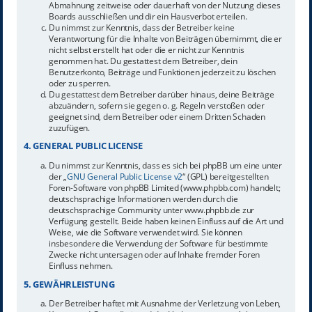
Abmahnung zeitweise oder dauerhaft von der Nutzung dieses
Boards ausschließen und dir ein Hausverbot erteilen.
Du nimmst zur Kenntnis, dass der Betreiber keine
Verantwortung für die Inhalte von Beiträgen übernimmt, die er
nicht selbst erstellt hat oder die er nicht zur Kenntnis
genommen hat. Du gestattest dem Betreiber, dein
Benutzerkonto, Beiträge und Funktionen jederzeit zu löschen
oder zu sperren.
Du gestattest dem Betreiber darüber hinaus, deine Beiträge
abzuändern, sofern sie gegen o. g. Regeln verstoßen oder
geeignet sind, dem Betreiber oder einem Dritten Schaden
zuzufügen.
4. GENERAL PUBLIC LICENSE
Du nimmst zur Kenntnis, dass es sich bei phpBB um eine unter
der „
GNU General Public License v2
“ (GPL) bereitgestellten
Foren-Software von phpBB Limited (www.phpbb.com) handelt;
deutschsprachige Informationen werden durch die
deutschsprachige Community unter www.phpbb.de zur
Verfügung gestellt. Beide haben keinen Einfluss auf die Art und
Weise, wie die Software verwendet wird. Sie können
insbesondere die Verwendung der Software für bestimmte
Zwecke nicht untersagen oder auf Inhalte fremder Foren
Einfluss nehmen.
5. GEWÄHRLEISTUNG
Der Betreiber haftet mit Ausnahme der Verletzung von Leben,