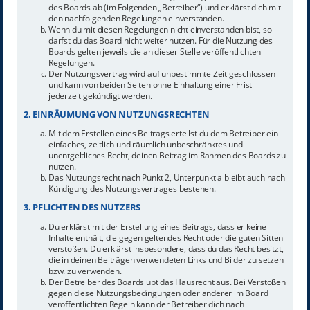
des Boards ab (im Folgenden „Betreiber“) und erklärst dich mit
den nachfolgenden Regelungen einverstanden.
Wenn du mit diesen Regelungen nicht einverstanden bist, so
darfst du das Board nicht weiter nutzen. Für die Nutzung des
Boards gelten jeweils die an dieser Stelle veröffentlichten
Regelungen.
Der Nutzungsvertrag wird auf unbestimmte Zeit geschlossen
und kann von beiden Seiten ohne Einhaltung einer Frist
jederzeit gekündigt werden.
2. EINRÄUMUNG VON NUTZUNGSRECHTEN
Mit dem Erstellen eines Beitrags erteilst du dem Betreiber ein
einfaches, zeitlich und räumlich unbeschränktes und
unentgeltliches Recht, deinen Beitrag im Rahmen des Boards zu
nutzen.
Das Nutzungsrecht nach Punkt 2, Unterpunkt a bleibt auch nach
Kündigung des Nutzungsvertrages bestehen.
3. PFLICHTEN DES NUTZERS
Du erklärst mit der Erstellung eines Beitrags, dass er keine
Inhalte enthält, die gegen geltendes Recht oder die guten Sitten
verstoßen. Du erklärst insbesondere, dass du das Recht besitzt,
die in deinen Beiträgen verwendeten Links und Bilder zu setzen
bzw. zu verwenden.
Der Betreiber des Boards übt das Hausrecht aus. Bei Verstößen
gegen diese Nutzungsbedingungen oder anderer im Board
veröffentlichten Regeln kann der Betreiber dich nach