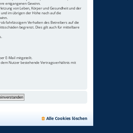
ndere entgangenen Gewinn.
rletzung von Leben, Körper und Gesundheit und der
n und im übrigen der Höhe nach auf die
winn.
ob fahrlässigem Verhalten des Betreibers auf die
tsschäden begrenzt. Dies gilt auch für mittelbare
s.
r E-Mail mitgeteilt.
d dem Nutzer bestehende Vertragsverhältnis mit
Alle Cookies löschen