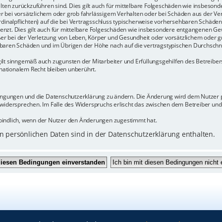
halten zurückzuführen sind. Dies gilt auch für mittelbare Folgeschäden wie insbeso
r bei vorsätzlichem oder grob fahrlässigem Verhalten oder bei Schäden aus der Ve
rdinalpflichten) auf die bei Vertragsschluss typischerweise vorhersehbaren Schäde
enzt. Dies gilt auch für mittelbare Folgeschäden wie insbesondere entgangenen Ge
 bei der Verletzung von Leben, Körper und Gesundheit oder vorsätzlichem oder gr
baren Schäden und im Übrigen der Höhe nach auf die vertragstypischen Durchschnit
ilt sinngemäß auch zugunsten der Mitarbeiter und Erfüllungsgehilfen des Betreiber
ationalem Recht bleiben unberührt.
dingungen und die Datenschutzerklärung zu ändern. Die Änderung wird dem Nutzer pe
 widersprechen. Im Falle des Widerspruchs erlischt das zwischen dem Betreiber un
bindlich, wenn der Nutzer den Änderungen zugestimmt hat.
 persönlichen Daten sind in der Datenschutzerklärung enthalten.