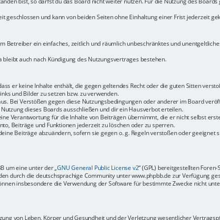
den bist, so darfst du das Board nicht weiter nutzen. Für die Nutzung des Boards ge
t geschlossen und kann von beiden Seiten ohne Einhaltung einer Frist jederzeit ge
dem Betreiber ein einfaches, zeitlich und räumlich unbeschränktes und unentgeltlic
a bleibt auch nach Kündigung des Nutzungsvertrages bestehen.
 dass er keine Inhalte enthält, die gegen geltendes Recht oder die guten Sitten vers
Links und Bilder zu setzen bzw. zu verwenden.
aus. Bei Verstößen gegen diese Nutzungsbedingungen oder anderer im Board veröffe
Nutzung dieses Boards ausschließen und dir ein Hausverbot erteilen.
ine Verantwortung für die Inhalte von Beiträgen übernimmt, die er nicht selbst erste
to, Beiträge und Funktionen jederzeit zu löschen oder zu sperren.
deine Beiträge abzuändern, sofern sie gegen o. g. Regeln verstoßen oder geeignet 
BB um eine unter der „
GNU General Public License v2
“ (GPL) bereitgestellten Fore
en durch die deutschsprachige Community unter www.phpbb.de zur Verfügung gestel
können insbesondere die Verwendung der Software für bestimmte Zwecke nicht unter
ung von Leben, Körper und Gesundheit und der Verletzung wesentlicher Vertragspfli