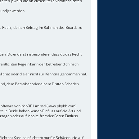
lten jeweils die an dieser Stelle veröffentlichten
kündigt werden.
hes Recht, deinen Beitrag im Rahmen des Boards zu
toßen. Du erklärst insbesondere, dass du das Recht
ntlichten Regeln kann der Betreiber dich nach
llt hat oder die er nicht zur Kenntnis genommen hat.
sind, dem Betreiber oder einem Dritten Schaden
n-Software von phpBB Limited (www.phpbb.com)
lt. Beide haben keinen Einfluss auf die Art und
sagen oder auf Inhalte fremder Foren Einfluss
chten (Kardinalpflichten) nur für Schäden, die auf