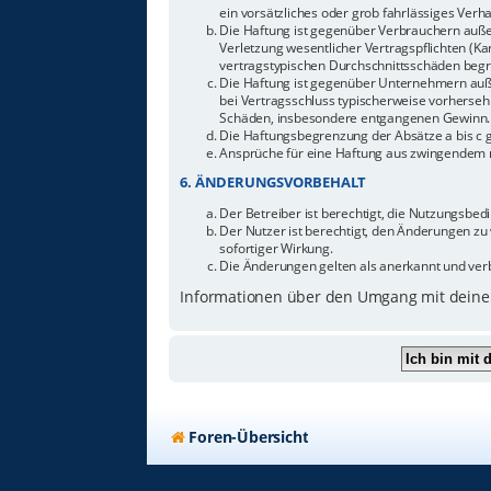
ein vorsätzliches oder grob fahrlässiges Ver
Die Haftung ist gegenüber Verbrauchern auße
Verletzung wesentlicher Vertragspflichten (Ka
vertragstypischen Durchschnittsschäden begr
Die Haftung ist gegenüber Unternehmern außer
bei Vertragsschluss typischerweise vorherseh
Schäden, insbesondere entgangenen Gewinn.
Die Haftungsbegrenzung der Absätze a bis c g
Ansprüche für eine Haftung aus zwingendem n
6. ÄNDERUNGSVORBEHALT
Der Betreiber ist berechtigt, die Nutzungsbe
Der Nutzer ist berechtigt, den Änderungen zu
sofortiger Wirkung.
Die Änderungen gelten als anerkannt und ver
Informationen über den Umgang mit deinen
Foren-Übersicht