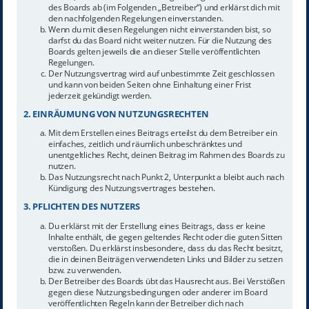
des Boards ab (im Folgenden „Betreiber“) und erklärst dich mit
den nachfolgenden Regelungen einverstanden.
Wenn du mit diesen Regelungen nicht einverstanden bist, so
darfst du das Board nicht weiter nutzen. Für die Nutzung des
Boards gelten jeweils die an dieser Stelle veröffentlichten
Regelungen.
Der Nutzungsvertrag wird auf unbestimmte Zeit geschlossen
und kann von beiden Seiten ohne Einhaltung einer Frist
jederzeit gekündigt werden.
2. EINRÄUMUNG VON NUTZUNGSRECHTEN
Mit dem Erstellen eines Beitrags erteilst du dem Betreiber ein
einfaches, zeitlich und räumlich unbeschränktes und
unentgeltliches Recht, deinen Beitrag im Rahmen des Boards zu
nutzen.
Das Nutzungsrecht nach Punkt 2, Unterpunkt a bleibt auch nach
Kündigung des Nutzungsvertrages bestehen.
3. PFLICHTEN DES NUTZERS
Du erklärst mit der Erstellung eines Beitrags, dass er keine
Inhalte enthält, die gegen geltendes Recht oder die guten Sitten
verstoßen. Du erklärst insbesondere, dass du das Recht besitzt,
die in deinen Beiträgen verwendeten Links und Bilder zu setzen
bzw. zu verwenden.
Der Betreiber des Boards übt das Hausrecht aus. Bei Verstößen
gegen diese Nutzungsbedingungen oder anderer im Board
veröffentlichten Regeln kann der Betreiber dich nach