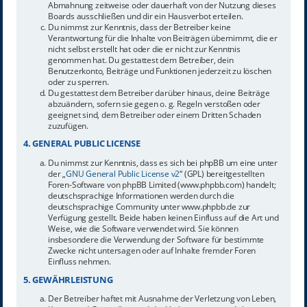
Abmahnung zeitweise oder dauerhaft von der Nutzung dieses
Boards ausschließen und dir ein Hausverbot erteilen.
Du nimmst zur Kenntnis, dass der Betreiber keine
Verantwortung für die Inhalte von Beiträgen übernimmt, die er
nicht selbst erstellt hat oder die er nicht zur Kenntnis
genommen hat. Du gestattest dem Betreiber, dein
Benutzerkonto, Beiträge und Funktionen jederzeit zu löschen
oder zu sperren.
Du gestattest dem Betreiber darüber hinaus, deine Beiträge
abzuändern, sofern sie gegen o. g. Regeln verstoßen oder
geeignet sind, dem Betreiber oder einem Dritten Schaden
zuzufügen.
4. GENERAL PUBLIC LICENSE
Du nimmst zur Kenntnis, dass es sich bei phpBB um eine unter
der „
GNU General Public License v2
“ (GPL) bereitgestellten
Foren-Software von phpBB Limited (www.phpbb.com) handelt;
deutschsprachige Informationen werden durch die
deutschsprachige Community unter www.phpbb.de zur
Verfügung gestellt. Beide haben keinen Einfluss auf die Art und
Weise, wie die Software verwendet wird. Sie können
insbesondere die Verwendung der Software für bestimmte
Zwecke nicht untersagen oder auf Inhalte fremder Foren
Einfluss nehmen.
5. GEWÄHRLEISTUNG
Der Betreiber haftet mit Ausnahme der Verletzung von Leben,