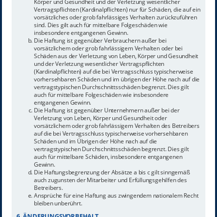
Körper und Gesundheit und der Verletzung wesentlicher
Vertragspflichten (Kardinalpflichten) nur für Schäden, die auf ein
vorsätzliches oder grob fahrlässiges Verhalten zurückzuführen
sind. Dies gilt auch für mittelbare Folgeschäden wie
insbesondere entgangenen Gewinn.
Die Haftung ist gegenüber Verbrauchern außer bei
vorsätzlichem oder grob fahrlässigem Verhalten oder bei
Schäden aus der Verletzung von Leben, Körper und Gesundheit
und der Verletzung wesentlicher Vertragspflichten
(Kardinalpflichten) auf die bei Vertragsschluss typischerweise
vorhersehbaren Schäden und im übrigen der Höhe nach auf die
vertragstypischen Durchschnittsschäden begrenzt. Dies gilt
auch für mittelbare Folgeschäden wie insbesondere
entgangenen Gewinn.
Die Haftung ist gegenüber Unternehmern außer bei der
Verletzung von Leben, Körper und Gesundheit oder
vorsätzlichem oder grob fahrlässigem Verhalten des Betreibers
auf die bei Vertragsschluss typischerweise vorhersehbaren
Schäden und im Übrigen der Höhe nach auf die
vertragstypischen Durchschnittsschäden begrenzt. Dies gilt
auch für mittelbare Schäden, insbesondere entgangenen
Gewinn.
Die Haftungsbegrenzung der Absätze a bis c gilt sinngemäß
auch zugunsten der Mitarbeiter und Erfüllungsgehilfen des
Betreibers.
Ansprüche für eine Haftung aus zwingendem nationalem Recht
bleiben unberührt.
6. ÄNDERUNGSVORBEHALT