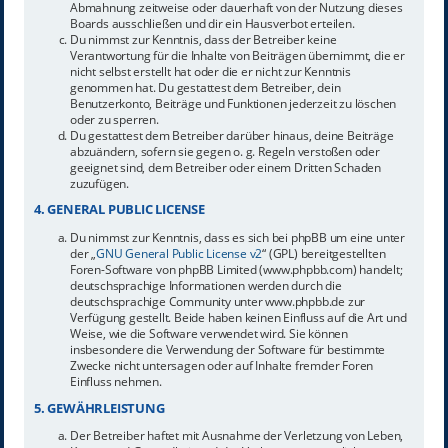
Abmahnung zeitweise oder dauerhaft von der Nutzung dieses
Boards ausschließen und dir ein Hausverbot erteilen.
Du nimmst zur Kenntnis, dass der Betreiber keine
Verantwortung für die Inhalte von Beiträgen übernimmt, die er
nicht selbst erstellt hat oder die er nicht zur Kenntnis
genommen hat. Du gestattest dem Betreiber, dein
Benutzerkonto, Beiträge und Funktionen jederzeit zu löschen
oder zu sperren.
Du gestattest dem Betreiber darüber hinaus, deine Beiträge
abzuändern, sofern sie gegen o. g. Regeln verstoßen oder
geeignet sind, dem Betreiber oder einem Dritten Schaden
zuzufügen.
4. GENERAL PUBLIC LICENSE
Du nimmst zur Kenntnis, dass es sich bei phpBB um eine unter
der „
GNU General Public License v2
“ (GPL) bereitgestellten
Foren-Software von phpBB Limited (www.phpbb.com) handelt;
deutschsprachige Informationen werden durch die
deutschsprachige Community unter www.phpbb.de zur
Verfügung gestellt. Beide haben keinen Einfluss auf die Art und
Weise, wie die Software verwendet wird. Sie können
insbesondere die Verwendung der Software für bestimmte
Zwecke nicht untersagen oder auf Inhalte fremder Foren
Einfluss nehmen.
5. GEWÄHRLEISTUNG
Der Betreiber haftet mit Ausnahme der Verletzung von Leben,