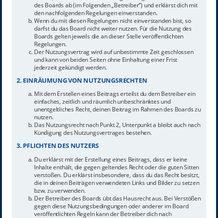
des Boards ab (im Folgenden „Betreiber“) und erklärst dich mit
den nachfolgenden Regelungen einverstanden.
Wenn du mit diesen Regelungen nicht einverstanden bist, so
darfst du das Board nicht weiter nutzen. Für die Nutzung des
Boards gelten jeweils die an dieser Stelle veröffentlichten
Regelungen.
Der Nutzungsvertrag wird auf unbestimmte Zeit geschlossen
und kann von beiden Seiten ohne Einhaltung einer Frist
jederzeit gekündigt werden.
2. EINRÄUMUNG VON NUTZUNGSRECHTEN
Mit dem Erstellen eines Beitrags erteilst du dem Betreiber ein
einfaches, zeitlich und räumlich unbeschränktes und
unentgeltliches Recht, deinen Beitrag im Rahmen des Boards zu
nutzen.
Das Nutzungsrecht nach Punkt 2, Unterpunkt a bleibt auch nach
Kündigung des Nutzungsvertrages bestehen.
3. PFLICHTEN DES NUTZERS
Du erklärst mit der Erstellung eines Beitrags, dass er keine
Inhalte enthält, die gegen geltendes Recht oder die guten Sitten
verstoßen. Du erklärst insbesondere, dass du das Recht besitzt,
die in deinen Beiträgen verwendeten Links und Bilder zu setzen
bzw. zu verwenden.
Der Betreiber des Boards übt das Hausrecht aus. Bei Verstößen
gegen diese Nutzungsbedingungen oder anderer im Board
veröffentlichten Regeln kann der Betreiber dich nach