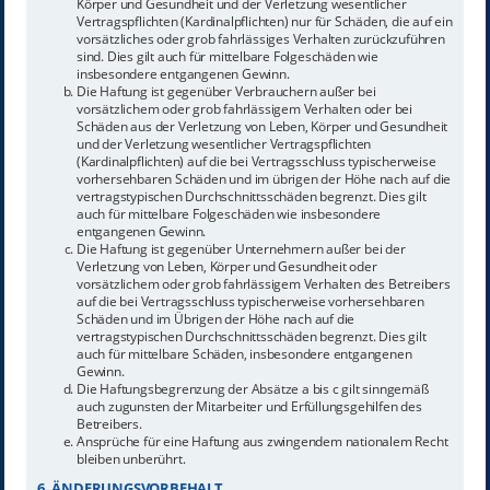
Körper und Gesundheit und der Verletzung wesentlicher
Vertragspflichten (Kardinalpflichten) nur für Schäden, die auf ein
vorsätzliches oder grob fahrlässiges Verhalten zurückzuführen
sind. Dies gilt auch für mittelbare Folgeschäden wie
insbesondere entgangenen Gewinn.
Die Haftung ist gegenüber Verbrauchern außer bei
vorsätzlichem oder grob fahrlässigem Verhalten oder bei
Schäden aus der Verletzung von Leben, Körper und Gesundheit
und der Verletzung wesentlicher Vertragspflichten
(Kardinalpflichten) auf die bei Vertragsschluss typischerweise
vorhersehbaren Schäden und im übrigen der Höhe nach auf die
vertragstypischen Durchschnittsschäden begrenzt. Dies gilt
auch für mittelbare Folgeschäden wie insbesondere
entgangenen Gewinn.
Die Haftung ist gegenüber Unternehmern außer bei der
Verletzung von Leben, Körper und Gesundheit oder
vorsätzlichem oder grob fahrlässigem Verhalten des Betreibers
auf die bei Vertragsschluss typischerweise vorhersehbaren
Schäden und im Übrigen der Höhe nach auf die
vertragstypischen Durchschnittsschäden begrenzt. Dies gilt
auch für mittelbare Schäden, insbesondere entgangenen
Gewinn.
Die Haftungsbegrenzung der Absätze a bis c gilt sinngemäß
auch zugunsten der Mitarbeiter und Erfüllungsgehilfen des
Betreibers.
Ansprüche für eine Haftung aus zwingendem nationalem Recht
bleiben unberührt.
6. ÄNDERUNGSVORBEHALT