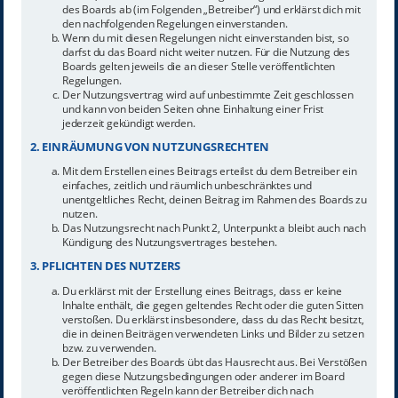
des Boards ab (im Folgenden „Betreiber“) und erklärst dich mit
den nachfolgenden Regelungen einverstanden.
Wenn du mit diesen Regelungen nicht einverstanden bist, so
darfst du das Board nicht weiter nutzen. Für die Nutzung des
Boards gelten jeweils die an dieser Stelle veröffentlichten
Regelungen.
Der Nutzungsvertrag wird auf unbestimmte Zeit geschlossen
und kann von beiden Seiten ohne Einhaltung einer Frist
jederzeit gekündigt werden.
2. EINRÄUMUNG VON NUTZUNGSRECHTEN
Mit dem Erstellen eines Beitrags erteilst du dem Betreiber ein
einfaches, zeitlich und räumlich unbeschränktes und
unentgeltliches Recht, deinen Beitrag im Rahmen des Boards zu
nutzen.
Das Nutzungsrecht nach Punkt 2, Unterpunkt a bleibt auch nach
Kündigung des Nutzungsvertrages bestehen.
3. PFLICHTEN DES NUTZERS
Du erklärst mit der Erstellung eines Beitrags, dass er keine
Inhalte enthält, die gegen geltendes Recht oder die guten Sitten
verstoßen. Du erklärst insbesondere, dass du das Recht besitzt,
die in deinen Beiträgen verwendeten Links und Bilder zu setzen
bzw. zu verwenden.
Der Betreiber des Boards übt das Hausrecht aus. Bei Verstößen
gegen diese Nutzungsbedingungen oder anderer im Board
veröffentlichten Regeln kann der Betreiber dich nach