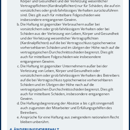
Körper und Gesundheit und der Verletzung wesentlicher
Vertragspflichten (Kardinalpflichten) nur für Schäden, die auf ein
vorsätzliches oder grob fahrlässiges Verhalten zurückzuführen
sind. Dies gilt auch für mittelbare Folgeschäden wie
insbesondere entgangenen Gewinn.
Die Haftung ist gegenüber Verbrauchern außer bei
vorsätzlichem oder grob fahrlässigem Verhalten oder bei
Schäden aus der Verletzung von Leben, Körper und Gesundheit
und der Verletzung wesentlicher Vertragspflichten
(Kardinalpflichten) auf die bei Vertragsschluss typischerweise
vorhersehbaren Schäden und im übrigen der Höhe nach auf die
vertragstypischen Durchschnittsschäden begrenzt. Dies gilt
auch für mittelbare Folgeschäden wie insbesondere
entgangenen Gewinn.
Die Haftung ist gegenüber Unternehmern außer bei der
Verletzung von Leben, Körper und Gesundheit oder
vorsätzlichem oder grob fahrlässigem Verhalten des Betreibers
auf die bei Vertragsschluss typischerweise vorhersehbaren
Schäden und im Übrigen der Höhe nach auf die
vertragstypischen Durchschnittsschäden begrenzt. Dies gilt
auch für mittelbare Schäden, insbesondere entgangenen
Gewinn.
Die Haftungsbegrenzung der Absätze a bis c gilt sinngemäß
auch zugunsten der Mitarbeiter und Erfüllungsgehilfen des
Betreibers.
Ansprüche für eine Haftung aus zwingendem nationalem Recht
bleiben unberührt.
6. ÄNDERUNGSVORBEHALT