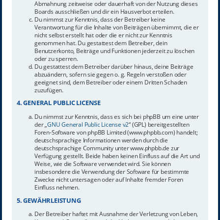
Abmahnung zeitweise oder dauerhaft von der Nutzung dieses
Boards ausschließen und dir ein Hausverbot erteilen.
Du nimmst zur Kenntnis, dass der Betreiber keine
Verantwortung für die Inhalte von Beiträgen übernimmt, die er
nicht selbst erstellt hat oder die er nicht zur Kenntnis
genommen hat. Du gestattest dem Betreiber, dein
Benutzerkonto, Beiträge und Funktionen jederzeit zu löschen
oder zu sperren.
Du gestattest dem Betreiber darüber hinaus, deine Beiträge
abzuändern, sofern sie gegen o. g. Regeln verstoßen oder
geeignet sind, dem Betreiber oder einem Dritten Schaden
zuzufügen.
4. GENERAL PUBLIC LICENSE
Du nimmst zur Kenntnis, dass es sich bei phpBB um eine unter
der „
GNU General Public License v2
“ (GPL) bereitgestellten
Foren-Software von phpBB Limited (www.phpbb.com) handelt;
deutschsprachige Informationen werden durch die
deutschsprachige Community unter www.phpbb.de zur
Verfügung gestellt. Beide haben keinen Einfluss auf die Art und
Weise, wie die Software verwendet wird. Sie können
insbesondere die Verwendung der Software für bestimmte
Zwecke nicht untersagen oder auf Inhalte fremder Foren
Einfluss nehmen.
5. GEWÄHRLEISTUNG
Der Betreiber haftet mit Ausnahme der Verletzung von Leben,