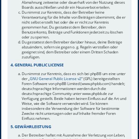
Abmahnung zeitweise oder dauerhaft von der Nutzung dieses
Boards ausschließen und dir ein Hausverbot erteilen.
Du nimmst zur Kenntnis, dass der Betreiber keine
Verantwortung für die Inhalte von Beiträgen übernimmt, die er
nicht selbst erstellt hat oder die er nicht zur Kenntnis
genommen hat. Du gestattest dem Betreiber, dein
Benutzerkonto, Beiträge und Funktionen jederzeit zu löschen
oder zu sperren.
Du gestattest dem Betreiber darüber hinaus, deine Beiträge
abzuändern, sofern sie gegen o. g. Regeln verstoßen oder
geeignet sind, dem Betreiber oder einem Dritten Schaden
zuzufügen.
4. GENERAL PUBLIC LICENSE
Du nimmst zur Kenntnis, dass es sich bei phpBB um eine unter
der „
GNU General Public License v2
“ (GPL) bereitgestellten
Foren-Software von phpBB Limited (www.phpbb.com) handelt;
deutschsprachige Informationen werden durch die
deutschsprachige Community unter www.phpbb.de zur
Verfügung gestellt. Beide haben keinen Einfluss auf die Art und
Weise, wie die Software verwendet wird. Sie können
insbesondere die Verwendung der Software für bestimmte
Zwecke nicht untersagen oder auf Inhalte fremder Foren
Einfluss nehmen.
5. GEWÄHRLEISTUNG
Der Betreiber haftet mit Ausnahme der Verletzung von Leben,