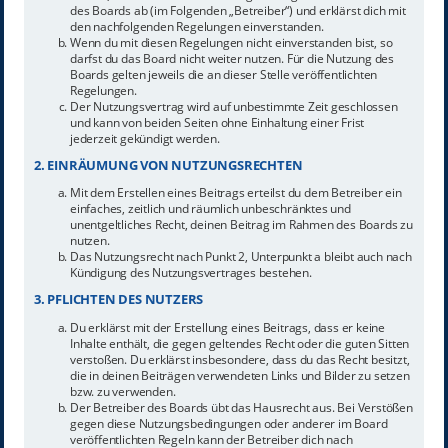
des Boards ab (im Folgenden „Betreiber“) und erklärst dich mit
den nachfolgenden Regelungen einverstanden.
Wenn du mit diesen Regelungen nicht einverstanden bist, so
darfst du das Board nicht weiter nutzen. Für die Nutzung des
Boards gelten jeweils die an dieser Stelle veröffentlichten
Regelungen.
Der Nutzungsvertrag wird auf unbestimmte Zeit geschlossen
und kann von beiden Seiten ohne Einhaltung einer Frist
jederzeit gekündigt werden.
2. EINRÄUMUNG VON NUTZUNGSRECHTEN
Mit dem Erstellen eines Beitrags erteilst du dem Betreiber ein
einfaches, zeitlich und räumlich unbeschränktes und
unentgeltliches Recht, deinen Beitrag im Rahmen des Boards zu
nutzen.
Das Nutzungsrecht nach Punkt 2, Unterpunkt a bleibt auch nach
Kündigung des Nutzungsvertrages bestehen.
3. PFLICHTEN DES NUTZERS
Du erklärst mit der Erstellung eines Beitrags, dass er keine
Inhalte enthält, die gegen geltendes Recht oder die guten Sitten
verstoßen. Du erklärst insbesondere, dass du das Recht besitzt,
die in deinen Beiträgen verwendeten Links und Bilder zu setzen
bzw. zu verwenden.
Der Betreiber des Boards übt das Hausrecht aus. Bei Verstößen
gegen diese Nutzungsbedingungen oder anderer im Board
veröffentlichten Regeln kann der Betreiber dich nach