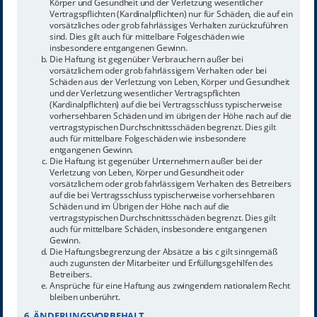
Körper und Gesundheit und der Verletzung wesentlicher
Vertragspflichten (Kardinalpflichten) nur für Schäden, die auf ein
vorsätzliches oder grob fahrlässiges Verhalten zurückzuführen
sind. Dies gilt auch für mittelbare Folgeschäden wie
insbesondere entgangenen Gewinn.
Die Haftung ist gegenüber Verbrauchern außer bei
vorsätzlichem oder grob fahrlässigem Verhalten oder bei
Schäden aus der Verletzung von Leben, Körper und Gesundheit
und der Verletzung wesentlicher Vertragspflichten
(Kardinalpflichten) auf die bei Vertragsschluss typischerweise
vorhersehbaren Schäden und im übrigen der Höhe nach auf die
vertragstypischen Durchschnittsschäden begrenzt. Dies gilt
auch für mittelbare Folgeschäden wie insbesondere
entgangenen Gewinn.
Die Haftung ist gegenüber Unternehmern außer bei der
Verletzung von Leben, Körper und Gesundheit oder
vorsätzlichem oder grob fahrlässigem Verhalten des Betreibers
auf die bei Vertragsschluss typischerweise vorhersehbaren
Schäden und im Übrigen der Höhe nach auf die
vertragstypischen Durchschnittsschäden begrenzt. Dies gilt
auch für mittelbare Schäden, insbesondere entgangenen
Gewinn.
Die Haftungsbegrenzung der Absätze a bis c gilt sinngemäß
auch zugunsten der Mitarbeiter und Erfüllungsgehilfen des
Betreibers.
Ansprüche für eine Haftung aus zwingendem nationalem Recht
bleiben unberührt.
6. ÄNDERUNGSVORBEHALT