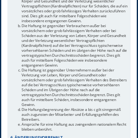
Körper und Gesundheit und der Verletzung wesentlicher
Vertragspflichten (Kardinalpflichten) nur für Schäden, die auf ein
vorsätzliches oder grob fahrlässiges Verhalten zurückzuführen
sind. Dies gilt auch für mittelbare Folgeschäden wie
insbesondere entgangenen Gewinn.
Die Haftung ist gegenüber Verbrauchern außer bei
vorsätzlichem oder grob fahrlässigem Verhalten oder bei
Schäden aus der Verletzung von Leben, Körper und Gesundheit
und der Verletzung wesentlicher Vertragspflichten
(Kardinalpflichten) auf die bei Vertragsschluss typischerweise
vorhersehbaren Schäden und im übrigen der Höhe nach auf die
vertragstypischen Durchschnittsschäden begrenzt. Dies gilt
auch für mittelbare Folgeschäden wie insbesondere
entgangenen Gewinn.
Die Haftung ist gegenüber Unternehmern außer bei der
Verletzung von Leben, Körper und Gesundheit oder
vorsätzlichem oder grob fahrlässigem Verhalten des Betreibers
auf die bei Vertragsschluss typischerweise vorhersehbaren
Schäden und im Übrigen der Höhe nach auf die
vertragstypischen Durchschnittsschäden begrenzt. Dies gilt
auch für mittelbare Schäden, insbesondere entgangenen
Gewinn.
Die Haftungsbegrenzung der Absätze a bis c gilt sinngemäß
auch zugunsten der Mitarbeiter und Erfüllungsgehilfen des
Betreibers.
Ansprüche für eine Haftung aus zwingendem nationalem Recht
bleiben unberührt.
6. ÄNDERUNGSVORBEHALT