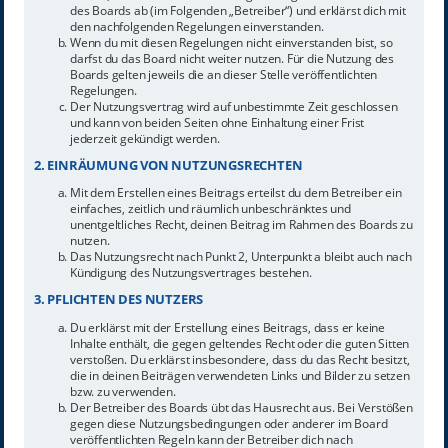
des Boards ab (im Folgenden „Betreiber“) und erklärst dich mit
den nachfolgenden Regelungen einverstanden.
Wenn du mit diesen Regelungen nicht einverstanden bist, so
darfst du das Board nicht weiter nutzen. Für die Nutzung des
Boards gelten jeweils die an dieser Stelle veröffentlichten
Regelungen.
Der Nutzungsvertrag wird auf unbestimmte Zeit geschlossen
und kann von beiden Seiten ohne Einhaltung einer Frist
jederzeit gekündigt werden.
2. EINRÄUMUNG VON NUTZUNGSRECHTEN
Mit dem Erstellen eines Beitrags erteilst du dem Betreiber ein
einfaches, zeitlich und räumlich unbeschränktes und
unentgeltliches Recht, deinen Beitrag im Rahmen des Boards zu
nutzen.
Das Nutzungsrecht nach Punkt 2, Unterpunkt a bleibt auch nach
Kündigung des Nutzungsvertrages bestehen.
3. PFLICHTEN DES NUTZERS
Du erklärst mit der Erstellung eines Beitrags, dass er keine
Inhalte enthält, die gegen geltendes Recht oder die guten Sitten
verstoßen. Du erklärst insbesondere, dass du das Recht besitzt,
die in deinen Beiträgen verwendeten Links und Bilder zu setzen
bzw. zu verwenden.
Der Betreiber des Boards übt das Hausrecht aus. Bei Verstößen
gegen diese Nutzungsbedingungen oder anderer im Board
veröffentlichten Regeln kann der Betreiber dich nach