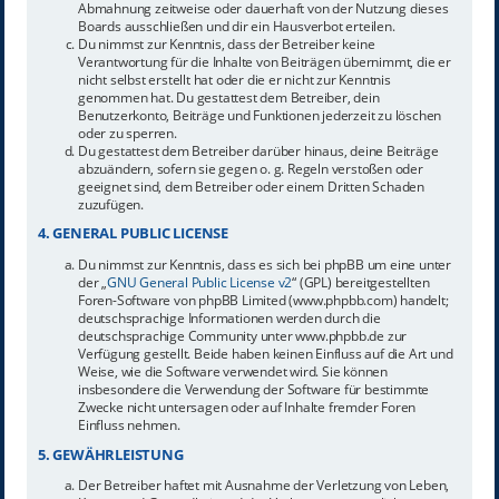
Abmahnung zeitweise oder dauerhaft von der Nutzung dieses
Boards ausschließen und dir ein Hausverbot erteilen.
Du nimmst zur Kenntnis, dass der Betreiber keine
Verantwortung für die Inhalte von Beiträgen übernimmt, die er
nicht selbst erstellt hat oder die er nicht zur Kenntnis
genommen hat. Du gestattest dem Betreiber, dein
Benutzerkonto, Beiträge und Funktionen jederzeit zu löschen
oder zu sperren.
Du gestattest dem Betreiber darüber hinaus, deine Beiträge
abzuändern, sofern sie gegen o. g. Regeln verstoßen oder
geeignet sind, dem Betreiber oder einem Dritten Schaden
zuzufügen.
4. GENERAL PUBLIC LICENSE
Du nimmst zur Kenntnis, dass es sich bei phpBB um eine unter
der „
GNU General Public License v2
“ (GPL) bereitgestellten
Foren-Software von phpBB Limited (www.phpbb.com) handelt;
deutschsprachige Informationen werden durch die
deutschsprachige Community unter www.phpbb.de zur
Verfügung gestellt. Beide haben keinen Einfluss auf die Art und
Weise, wie die Software verwendet wird. Sie können
insbesondere die Verwendung der Software für bestimmte
Zwecke nicht untersagen oder auf Inhalte fremder Foren
Einfluss nehmen.
5. GEWÄHRLEISTUNG
Der Betreiber haftet mit Ausnahme der Verletzung von Leben,