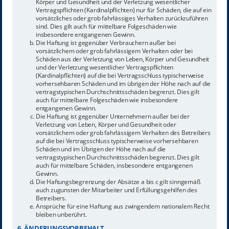
Körper und Gesundheit und der Verletzung wesentlicher
Vertragspflichten (Kardinalpflichten) nur für Schäden, die auf ein
vorsätzliches oder grob fahrlässiges Verhalten zurückzuführen
sind. Dies gilt auch für mittelbare Folgeschäden wie
insbesondere entgangenen Gewinn.
Die Haftung ist gegenüber Verbrauchern außer bei
vorsätzlichem oder grob fahrlässigem Verhalten oder bei
Schäden aus der Verletzung von Leben, Körper und Gesundheit
und der Verletzung wesentlicher Vertragspflichten
(Kardinalpflichten) auf die bei Vertragsschluss typischerweise
vorhersehbaren Schäden und im übrigen der Höhe nach auf die
vertragstypischen Durchschnittsschäden begrenzt. Dies gilt
auch für mittelbare Folgeschäden wie insbesondere
entgangenen Gewinn.
Die Haftung ist gegenüber Unternehmern außer bei der
Verletzung von Leben, Körper und Gesundheit oder
vorsätzlichem oder grob fahrlässigem Verhalten des Betreibers
auf die bei Vertragsschluss typischerweise vorhersehbaren
Schäden und im Übrigen der Höhe nach auf die
vertragstypischen Durchschnittsschäden begrenzt. Dies gilt
auch für mittelbare Schäden, insbesondere entgangenen
Gewinn.
Die Haftungsbegrenzung der Absätze a bis c gilt sinngemäß
auch zugunsten der Mitarbeiter und Erfüllungsgehilfen des
Betreibers.
Ansprüche für eine Haftung aus zwingendem nationalem Recht
bleiben unberührt.
6. ÄNDERUNGSVORBEHALT