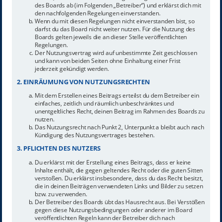
des Boards ab (im Folgenden „Betreiber“) und erklärst dich mit
den nachfolgenden Regelungen einverstanden.
Wenn du mit diesen Regelungen nicht einverstanden bist, so
darfst du das Board nicht weiter nutzen. Für die Nutzung des
Boards gelten jeweils die an dieser Stelle veröffentlichten
Regelungen.
Der Nutzungsvertrag wird auf unbestimmte Zeit geschlossen
und kann von beiden Seiten ohne Einhaltung einer Frist
jederzeit gekündigt werden.
2. EINRÄUMUNG VON NUTZUNGSRECHTEN
Mit dem Erstellen eines Beitrags erteilst du dem Betreiber ein
einfaches, zeitlich und räumlich unbeschränktes und
unentgeltliches Recht, deinen Beitrag im Rahmen des Boards zu
nutzen.
Das Nutzungsrecht nach Punkt 2, Unterpunkt a bleibt auch nach
Kündigung des Nutzungsvertrages bestehen.
3. PFLICHTEN DES NUTZERS
Du erklärst mit der Erstellung eines Beitrags, dass er keine
Inhalte enthält, die gegen geltendes Recht oder die guten Sitten
verstoßen. Du erklärst insbesondere, dass du das Recht besitzt,
die in deinen Beiträgen verwendeten Links und Bilder zu setzen
bzw. zu verwenden.
Der Betreiber des Boards übt das Hausrecht aus. Bei Verstößen
gegen diese Nutzungsbedingungen oder anderer im Board
veröffentlichten Regeln kann der Betreiber dich nach