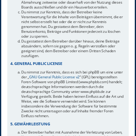
Abmahnung zeitweise oder dauerhaft von der Nutzung dieses
Boards ausschließen und dir ein Hausverbot erteilen.
Du nimmst zur Kenntnis, dass der Betreiber keine
Verantwortung für die Inhalte von Beiträgen übernimmt, die er
nicht selbst erstellt hat oder die er nicht zur Kenntnis
genommen hat. Du gestattest dem Betreiber, dein
Benutzerkonto, Beiträge und Funktionen jederzeit zu löschen
oder zu sperren.
Du gestattest dem Betreiber darüber hinaus, deine Beiträge
abzuändern, sofern sie gegen o. g. Regeln verstoßen oder
geeignet sind, dem Betreiber oder einem Dritten Schaden
zuzufügen.
4. GENERAL PUBLIC LICENSE
Du nimmst zur Kenntnis, dass es sich bei phpBB um eine unter
der „
GNU General Public License v2
“ (GPL) bereitgestellten
Foren-Software von phpBB Limited (www.phpbb.com) handelt;
deutschsprachige Informationen werden durch die
deutschsprachige Community unter www.phpbb.de zur
Verfügung gestellt. Beide haben keinen Einfluss auf die Art und
Weise, wie die Software verwendet wird. Sie können
insbesondere die Verwendung der Software für bestimmte
Zwecke nicht untersagen oder auf Inhalte fremder Foren
Einfluss nehmen.
5. GEWÄHRLEISTUNG
Der Betreiber haftet mit Ausnahme der Verletzung von Leben,