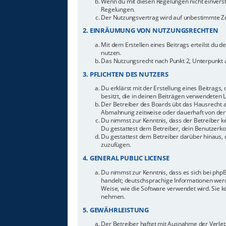
Wenn du mit diesen Regelungen nicht einverstan
Regelungen.
Der Nutzungsvertrag wird auf unbestimmte Zei
2. EINRÄUMUNG VON NUTZUNGSRECHTEN
Mit dem Erstellen eines Beitrags erteilst du 
nutzen.
Das Nutzungsrecht nach Punkt 2, Unterpunkt 
3. PFLICHTEN DES NUTZERS
Du erklärst mit der Erstellung eines Beitrags,
besitzt, die in deinen Beiträgen verwendeten 
Der Betreiber des Boards übt das Hausrecht 
Abmahnung zeitweise oder dauerhaft von der 
Du nimmst zur Kenntnis, dass der Betreiber ke
Du gestattest dem Betreiber, dein Benutzerkon
Du gestattest dem Betreiber darüber hinaus, 
zuzufügen.
4. GENERAL PUBLIC LICENSE
Du nimmst zur Kenntnis, dass es sich bei php
handelt; deutschsprachige Informationen werd
Weise, wie die Software verwendet wird. Sie 
nehmen.
5. GEWÄHRLEISTUNG
Der Betreiber haftet mit Ausnahme der Verletz