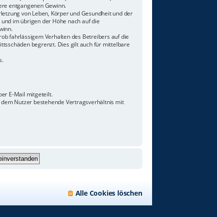
ndere entgangenen Gewinn.
rletzung von Leben, Körper und Gesundheit und der
n und im übrigen der Höhe nach auf die
winn.
ob fahrlässigem Verhalten des Betreibers auf die
tsschäden begrenzt. Dies gilt auch für mittelbare
s.
r E-Mail mitgeteilt.
d dem Nutzer bestehende Vertragsverhältnis mit
Alle Cookies löschen