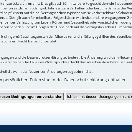
halten zurückzuführen sind. Dies gilt auch für mittelbare Folgeschäden wie insbeso
r bei vorsätzlichem oder grob fahrlässigem Verhalten oder bei Schäden aus der Ve
rdinalpflichten) auf die bei Vertragsschluss typischerweise vorhersehbaren Schäde
enzt. Dies gilt auch für mittelbare Folgeschäden wie insbesondere entgangenen Ge
 bei der Verletzung von Leben, Körper und Gesundheit oder vorsätzlichem oder gr
baren Schäden und im Übrigen der Höhe nach auf die vertragstypischen Durchschnit
ilt sinngemäß auch zugunsten der Mitarbeiter und Erfüllungsgehilfen des Betreiber
ationalem Recht bleiben unberührt.
dingungen und die Datenschutzerklärung zu ändern. Die Änderung wird dem Nutzer pe
 widersprechen. Im Falle des Widerspruchs erlischt das zwischen dem Betreiber un
bindlich, wenn der Nutzer den Änderungen zugestimmt hat.
 persönlichen Daten sind in der Datenschutzerklärung enthalten.