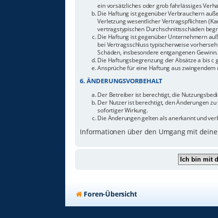
ein vorsätzliches oder grob fahrlässiges Ver
Die Haftung ist gegenüber Verbrauchern auße
Verletzung wesentlicher Vertragspflichten (Ka
vertragstypischen Durchschnittsschäden begr
Die Haftung ist gegenüber Unternehmern außer
bei Vertragsschluss typischerweise vorherseh
Schäden, insbesondere entgangenen Gewinn.
Die Haftungsbegrenzung der Absätze a bis c g
Ansprüche für eine Haftung aus zwingendem n
6. ÄNDERUNGSVORBEHALT
Der Betreiber ist berechtigt, die Nutzungsbe
Der Nutzer ist berechtigt, den Änderungen zu
sofortiger Wirkung.
Die Änderungen gelten als anerkannt und ver
Informationen über den Umgang mit deinen
Foren-Übersicht