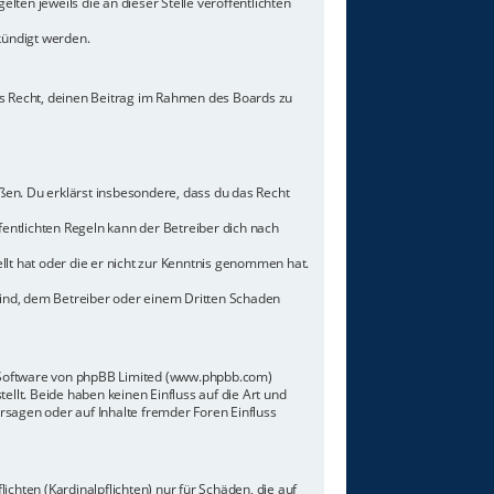
lten jeweils die an dieser Stelle veröffentlichten
kündigt werden.
hes Recht, deinen Beitrag im Rahmen des Boards zu
toßen. Du erklärst insbesondere, dass du das Recht
ntlichten Regeln kann der Betreiber dich nach
llt hat oder die er nicht zur Kenntnis genommen hat.
sind, dem Betreiber oder einem Dritten Schaden
n-Software von phpBB Limited (www.phpbb.com)
lt. Beide haben keinen Einfluss auf die Art und
sagen oder auf Inhalte fremder Foren Einfluss
chten (Kardinalpflichten) nur für Schäden, die auf