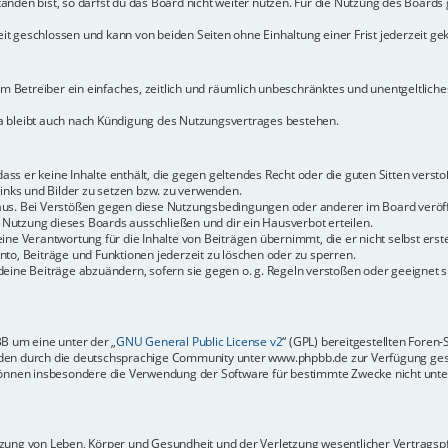
den bist, so darfst du das Board nicht weiter nutzen. Für die Nutzung des Boards ge
t geschlossen und kann von beiden Seiten ohne Einhaltung einer Frist jederzeit ge
dem Betreiber ein einfaches, zeitlich und räumlich unbeschränktes und unentgeltlic
a bleibt auch nach Kündigung des Nutzungsvertrages bestehen.
 dass er keine Inhalte enthält, die gegen geltendes Recht oder die guten Sitten vers
Links und Bilder zu setzen bzw. zu verwenden.
aus. Bei Verstößen gegen diese Nutzungsbedingungen oder anderer im Board veröffe
Nutzung dieses Boards ausschließen und dir ein Hausverbot erteilen.
ine Verantwortung für die Inhalte von Beiträgen übernimmt, die er nicht selbst erste
to, Beiträge und Funktionen jederzeit zu löschen oder zu sperren.
deine Beiträge abzuändern, sofern sie gegen o. g. Regeln verstoßen oder geeignet 
BB um eine unter der „
GNU General Public License v2
“ (GPL) bereitgestellten Fore
en durch die deutschsprachige Community unter www.phpbb.de zur Verfügung gestel
können insbesondere die Verwendung der Software für bestimmte Zwecke nicht unter
ung von Leben, Körper und Gesundheit und der Verletzung wesentlicher Vertragspfli