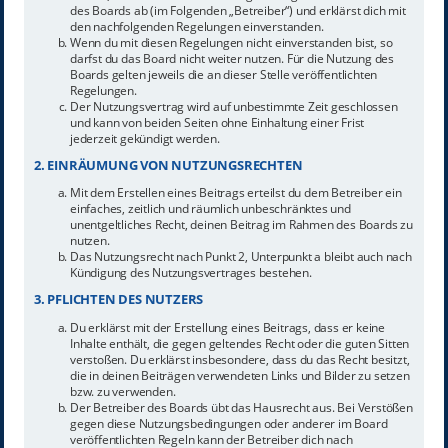
des Boards ab (im Folgenden „Betreiber“) und erklärst dich mit
den nachfolgenden Regelungen einverstanden.
Wenn du mit diesen Regelungen nicht einverstanden bist, so
darfst du das Board nicht weiter nutzen. Für die Nutzung des
Boards gelten jeweils die an dieser Stelle veröffentlichten
Regelungen.
Der Nutzungsvertrag wird auf unbestimmte Zeit geschlossen
und kann von beiden Seiten ohne Einhaltung einer Frist
jederzeit gekündigt werden.
2. EINRÄUMUNG VON NUTZUNGSRECHTEN
Mit dem Erstellen eines Beitrags erteilst du dem Betreiber ein
einfaches, zeitlich und räumlich unbeschränktes und
unentgeltliches Recht, deinen Beitrag im Rahmen des Boards zu
nutzen.
Das Nutzungsrecht nach Punkt 2, Unterpunkt a bleibt auch nach
Kündigung des Nutzungsvertrages bestehen.
3. PFLICHTEN DES NUTZERS
Du erklärst mit der Erstellung eines Beitrags, dass er keine
Inhalte enthält, die gegen geltendes Recht oder die guten Sitten
verstoßen. Du erklärst insbesondere, dass du das Recht besitzt,
die in deinen Beiträgen verwendeten Links und Bilder zu setzen
bzw. zu verwenden.
Der Betreiber des Boards übt das Hausrecht aus. Bei Verstößen
gegen diese Nutzungsbedingungen oder anderer im Board
veröffentlichten Regeln kann der Betreiber dich nach