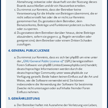
Abmahnung zeitweise oder dauerhaft von der Nutzung dieses
Boards ausschließen und dir ein Hausverbot erteilen.
Du nimmst zur Kenntnis, dass der Betreiber keine
Verantwortung für die Inhalte von Beiträgen übernimmt, die er
nicht selbst erstellt hat oder die er nicht zur Kenntnis
genommen hat. Du gestattest dem Betreiber, dein
Benutzerkonto, Beiträge und Funktionen jederzeit zu löschen
oder zu sperren.
Du gestattest dem Betreiber darüber hinaus, deine Beiträge
abzuändern, sofern sie gegen o. g. Regeln verstoßen oder
geeignet sind, dem Betreiber oder einem Dritten Schaden
zuzufügen.
4. GENERAL PUBLIC LICENSE
Du nimmst zur Kenntnis, dass es sich bei phpBB um eine unter
der „
GNU General Public License v2
“ (GPL) bereitgestellten
Foren-Software von phpBB Limited (www.phpbb.com) handelt;
deutschsprachige Informationen werden durch die
deutschsprachige Community unter www.phpbb.de zur
Verfügung gestellt. Beide haben keinen Einfluss auf die Art und
Weise, wie die Software verwendet wird. Sie können
insbesondere die Verwendung der Software für bestimmte
Zwecke nicht untersagen oder auf Inhalte fremder Foren
Einfluss nehmen.
5. GEWÄHRLEISTUNG
Der Betreiber haftet mit Ausnahme der Verletzung von Leben,