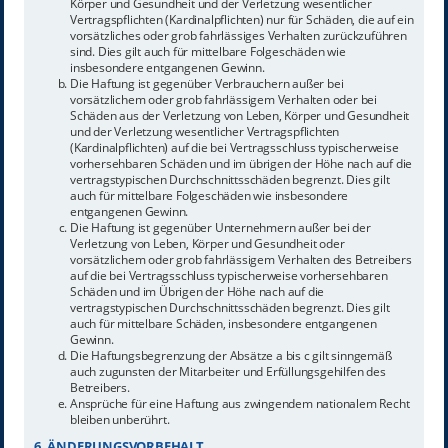
Körper und Gesundheit und der Verletzung wesentlicher
Vertragspflichten (Kardinalpflichten) nur für Schäden, die auf ein
vorsätzliches oder grob fahrlässiges Verhalten zurückzuführen
sind. Dies gilt auch für mittelbare Folgeschäden wie
insbesondere entgangenen Gewinn.
Die Haftung ist gegenüber Verbrauchern außer bei
vorsätzlichem oder grob fahrlässigem Verhalten oder bei
Schäden aus der Verletzung von Leben, Körper und Gesundheit
und der Verletzung wesentlicher Vertragspflichten
(Kardinalpflichten) auf die bei Vertragsschluss typischerweise
vorhersehbaren Schäden und im übrigen der Höhe nach auf die
vertragstypischen Durchschnittsschäden begrenzt. Dies gilt
auch für mittelbare Folgeschäden wie insbesondere
entgangenen Gewinn.
Die Haftung ist gegenüber Unternehmern außer bei der
Verletzung von Leben, Körper und Gesundheit oder
vorsätzlichem oder grob fahrlässigem Verhalten des Betreibers
auf die bei Vertragsschluss typischerweise vorhersehbaren
Schäden und im Übrigen der Höhe nach auf die
vertragstypischen Durchschnittsschäden begrenzt. Dies gilt
auch für mittelbare Schäden, insbesondere entgangenen
Gewinn.
Die Haftungsbegrenzung der Absätze a bis c gilt sinngemäß
auch zugunsten der Mitarbeiter und Erfüllungsgehilfen des
Betreibers.
Ansprüche für eine Haftung aus zwingendem nationalem Recht
bleiben unberührt.
6. ÄNDERUNGSVORBEHALT