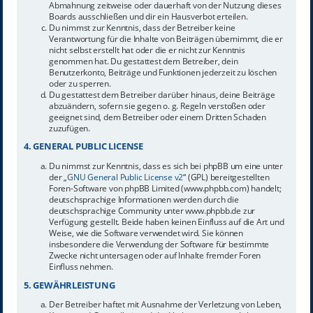
Abmahnung zeitweise oder dauerhaft von der Nutzung dieses
Boards ausschließen und dir ein Hausverbot erteilen.
Du nimmst zur Kenntnis, dass der Betreiber keine
Verantwortung für die Inhalte von Beiträgen übernimmt, die er
nicht selbst erstellt hat oder die er nicht zur Kenntnis
genommen hat. Du gestattest dem Betreiber, dein
Benutzerkonto, Beiträge und Funktionen jederzeit zu löschen
oder zu sperren.
Du gestattest dem Betreiber darüber hinaus, deine Beiträge
abzuändern, sofern sie gegen o. g. Regeln verstoßen oder
geeignet sind, dem Betreiber oder einem Dritten Schaden
zuzufügen.
4. GENERAL PUBLIC LICENSE
Du nimmst zur Kenntnis, dass es sich bei phpBB um eine unter
der „
GNU General Public License v2
“ (GPL) bereitgestellten
Foren-Software von phpBB Limited (www.phpbb.com) handelt;
deutschsprachige Informationen werden durch die
deutschsprachige Community unter www.phpbb.de zur
Verfügung gestellt. Beide haben keinen Einfluss auf die Art und
Weise, wie die Software verwendet wird. Sie können
insbesondere die Verwendung der Software für bestimmte
Zwecke nicht untersagen oder auf Inhalte fremder Foren
Einfluss nehmen.
5. GEWÄHRLEISTUNG
Der Betreiber haftet mit Ausnahme der Verletzung von Leben,