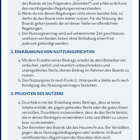
des Boards ab (im Folgenden „Betreiber“) und erklärst dich mit
den nachfolgenden Regelungen einverstanden.
Wenn du mit diesen Regelungen nicht einverstanden bist, so
darfst du das Board nicht weiter nutzen. Für die Nutzung des
Boards gelten jeweils die an dieser Stelle veröffentlichten
Regelungen.
Der Nutzungsvertrag wird auf unbestimmte Zeit geschlossen
und kann von beiden Seiten ohne Einhaltung einer Frist
jederzeit gekündigt werden.
2. EINRÄUMUNG VON NUTZUNGSRECHTEN
Mit dem Erstellen eines Beitrags erteilst du dem Betreiber ein
einfaches, zeitlich und räumlich unbeschränktes und
unentgeltliches Recht, deinen Beitrag im Rahmen des Boards zu
nutzen.
Das Nutzungsrecht nach Punkt 2, Unterpunkt a bleibt auch nach
Kündigung des Nutzungsvertrages bestehen.
3. PFLICHTEN DES NUTZERS
Du erklärst mit der Erstellung eines Beitrags, dass er keine
Inhalte enthält, die gegen geltendes Recht oder die guten Sitten
verstoßen. Du erklärst insbesondere, dass du das Recht besitzt,
die in deinen Beiträgen verwendeten Links und Bilder zu setzen
bzw. zu verwenden.
Der Betreiber des Boards übt das Hausrecht aus. Bei Verstößen
gegen diese Nutzungsbedingungen oder anderer im Board
veröffentlichten Regeln kann der Betreiber dich nach