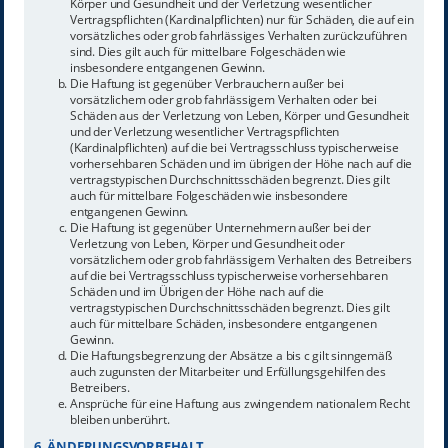
Körper und Gesundheit und der Verletzung wesentlicher
Vertragspflichten (Kardinalpflichten) nur für Schäden, die auf ein
vorsätzliches oder grob fahrlässiges Verhalten zurückzuführen
sind. Dies gilt auch für mittelbare Folgeschäden wie
insbesondere entgangenen Gewinn.
Die Haftung ist gegenüber Verbrauchern außer bei
vorsätzlichem oder grob fahrlässigem Verhalten oder bei
Schäden aus der Verletzung von Leben, Körper und Gesundheit
und der Verletzung wesentlicher Vertragspflichten
(Kardinalpflichten) auf die bei Vertragsschluss typischerweise
vorhersehbaren Schäden und im übrigen der Höhe nach auf die
vertragstypischen Durchschnittsschäden begrenzt. Dies gilt
auch für mittelbare Folgeschäden wie insbesondere
entgangenen Gewinn.
Die Haftung ist gegenüber Unternehmern außer bei der
Verletzung von Leben, Körper und Gesundheit oder
vorsätzlichem oder grob fahrlässigem Verhalten des Betreibers
auf die bei Vertragsschluss typischerweise vorhersehbaren
Schäden und im Übrigen der Höhe nach auf die
vertragstypischen Durchschnittsschäden begrenzt. Dies gilt
auch für mittelbare Schäden, insbesondere entgangenen
Gewinn.
Die Haftungsbegrenzung der Absätze a bis c gilt sinngemäß
auch zugunsten der Mitarbeiter und Erfüllungsgehilfen des
Betreibers.
Ansprüche für eine Haftung aus zwingendem nationalem Recht
bleiben unberührt.
6. ÄNDERUNGSVORBEHALT