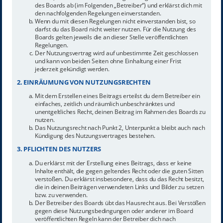
des Boards ab (im Folgenden „Betreiber“) und erklärst dich mit
den nachfolgenden Regelungen einverstanden.
Wenn du mit diesen Regelungen nicht einverstanden bist, so
darfst du das Board nicht weiter nutzen. Für die Nutzung des
Boards gelten jeweils die an dieser Stelle veröffentlichten
Regelungen.
Der Nutzungsvertrag wird auf unbestimmte Zeit geschlossen
und kann von beiden Seiten ohne Einhaltung einer Frist
jederzeit gekündigt werden.
2. EINRÄUMUNG VON NUTZUNGSRECHTEN
Mit dem Erstellen eines Beitrags erteilst du dem Betreiber ein
einfaches, zeitlich und räumlich unbeschränktes und
unentgeltliches Recht, deinen Beitrag im Rahmen des Boards zu
nutzen.
Das Nutzungsrecht nach Punkt 2, Unterpunkt a bleibt auch nach
Kündigung des Nutzungsvertrages bestehen.
3. PFLICHTEN DES NUTZERS
Du erklärst mit der Erstellung eines Beitrags, dass er keine
Inhalte enthält, die gegen geltendes Recht oder die guten Sitten
verstoßen. Du erklärst insbesondere, dass du das Recht besitzt,
die in deinen Beiträgen verwendeten Links und Bilder zu setzen
bzw. zu verwenden.
Der Betreiber des Boards übt das Hausrecht aus. Bei Verstößen
gegen diese Nutzungsbedingungen oder anderer im Board
veröffentlichten Regeln kann der Betreiber dich nach