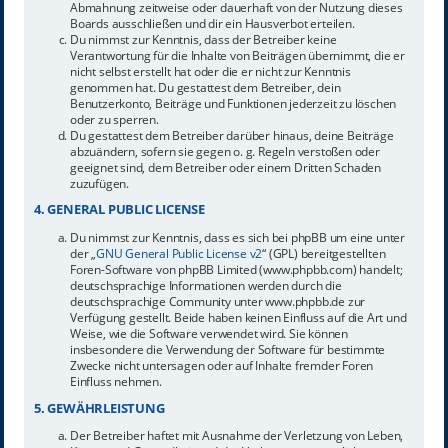
Abmahnung zeitweise oder dauerhaft von der Nutzung dieses
Boards ausschließen und dir ein Hausverbot erteilen.
Du nimmst zur Kenntnis, dass der Betreiber keine
Verantwortung für die Inhalte von Beiträgen übernimmt, die er
nicht selbst erstellt hat oder die er nicht zur Kenntnis
genommen hat. Du gestattest dem Betreiber, dein
Benutzerkonto, Beiträge und Funktionen jederzeit zu löschen
oder zu sperren.
Du gestattest dem Betreiber darüber hinaus, deine Beiträge
abzuändern, sofern sie gegen o. g. Regeln verstoßen oder
geeignet sind, dem Betreiber oder einem Dritten Schaden
zuzufügen.
4. GENERAL PUBLIC LICENSE
Du nimmst zur Kenntnis, dass es sich bei phpBB um eine unter
der „
GNU General Public License v2
“ (GPL) bereitgestellten
Foren-Software von phpBB Limited (www.phpbb.com) handelt;
deutschsprachige Informationen werden durch die
deutschsprachige Community unter www.phpbb.de zur
Verfügung gestellt. Beide haben keinen Einfluss auf die Art und
Weise, wie die Software verwendet wird. Sie können
insbesondere die Verwendung der Software für bestimmte
Zwecke nicht untersagen oder auf Inhalte fremder Foren
Einfluss nehmen.
5. GEWÄHRLEISTUNG
Der Betreiber haftet mit Ausnahme der Verletzung von Leben,