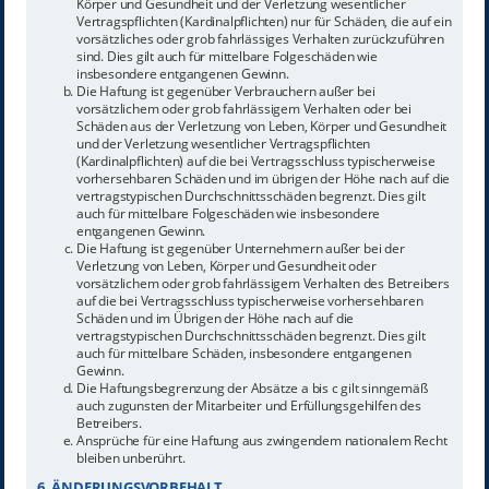
Körper und Gesundheit und der Verletzung wesentlicher
Vertragspflichten (Kardinalpflichten) nur für Schäden, die auf ein
vorsätzliches oder grob fahrlässiges Verhalten zurückzuführen
sind. Dies gilt auch für mittelbare Folgeschäden wie
insbesondere entgangenen Gewinn.
Die Haftung ist gegenüber Verbrauchern außer bei
vorsätzlichem oder grob fahrlässigem Verhalten oder bei
Schäden aus der Verletzung von Leben, Körper und Gesundheit
und der Verletzung wesentlicher Vertragspflichten
(Kardinalpflichten) auf die bei Vertragsschluss typischerweise
vorhersehbaren Schäden und im übrigen der Höhe nach auf die
vertragstypischen Durchschnittsschäden begrenzt. Dies gilt
auch für mittelbare Folgeschäden wie insbesondere
entgangenen Gewinn.
Die Haftung ist gegenüber Unternehmern außer bei der
Verletzung von Leben, Körper und Gesundheit oder
vorsätzlichem oder grob fahrlässigem Verhalten des Betreibers
auf die bei Vertragsschluss typischerweise vorhersehbaren
Schäden und im Übrigen der Höhe nach auf die
vertragstypischen Durchschnittsschäden begrenzt. Dies gilt
auch für mittelbare Schäden, insbesondere entgangenen
Gewinn.
Die Haftungsbegrenzung der Absätze a bis c gilt sinngemäß
auch zugunsten der Mitarbeiter und Erfüllungsgehilfen des
Betreibers.
Ansprüche für eine Haftung aus zwingendem nationalem Recht
bleiben unberührt.
6. ÄNDERUNGSVORBEHALT