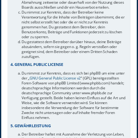
Abmahnung zeitweise oder dauerhaft von der Nutzung dieses
Boards ausschließen und dir ein Hausverbot erteilen.
Du nimmst zur Kenntnis, dass der Betreiber keine
Verantwortung für die Inhalte von Beiträgen übernimmt, die er
nicht selbst erstellt hat oder die er nicht zur Kenntnis
genommen hat. Du gestattest dem Betreiber, dein
Benutzerkonto, Beiträge und Funktionen jederzeit zu löschen
oder zu sperren.
Du gestattest dem Betreiber darüber hinaus, deine Beiträge
abzuändern, sofern sie gegen o. g. Regeln verstoßen oder
geeignet sind, dem Betreiber oder einem Dritten Schaden
zuzufügen.
4. GENERAL PUBLIC LICENSE
Du nimmst zur Kenntnis, dass es sich bei phpBB um eine unter
der „
GNU General Public License v2
“ (GPL) bereitgestellten
Foren-Software von phpBB Limited (www.phpbb.com) handelt;
deutschsprachige Informationen werden durch die
deutschsprachige Community unter www.phpbb.de zur
Verfügung gestellt. Beide haben keinen Einfluss auf die Art und
Weise, wie die Software verwendet wird. Sie können
insbesondere die Verwendung der Software für bestimmte
Zwecke nicht untersagen oder auf Inhalte fremder Foren
Einfluss nehmen.
5. GEWÄHRLEISTUNG
Der Betreiber haftet mit Ausnahme der Verletzung von Leben,