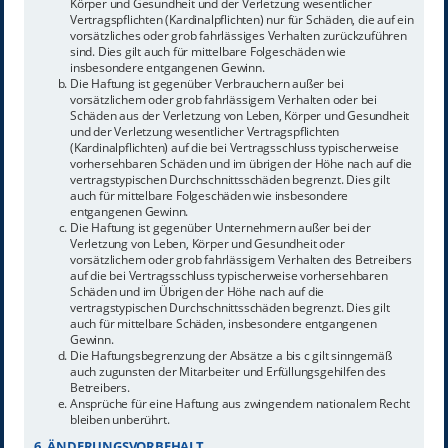
Körper und Gesundheit und der Verletzung wesentlicher
Vertragspflichten (Kardinalpflichten) nur für Schäden, die auf ein
vorsätzliches oder grob fahrlässiges Verhalten zurückzuführen
sind. Dies gilt auch für mittelbare Folgeschäden wie
insbesondere entgangenen Gewinn.
Die Haftung ist gegenüber Verbrauchern außer bei
vorsätzlichem oder grob fahrlässigem Verhalten oder bei
Schäden aus der Verletzung von Leben, Körper und Gesundheit
und der Verletzung wesentlicher Vertragspflichten
(Kardinalpflichten) auf die bei Vertragsschluss typischerweise
vorhersehbaren Schäden und im übrigen der Höhe nach auf die
vertragstypischen Durchschnittsschäden begrenzt. Dies gilt
auch für mittelbare Folgeschäden wie insbesondere
entgangenen Gewinn.
Die Haftung ist gegenüber Unternehmern außer bei der
Verletzung von Leben, Körper und Gesundheit oder
vorsätzlichem oder grob fahrlässigem Verhalten des Betreibers
auf die bei Vertragsschluss typischerweise vorhersehbaren
Schäden und im Übrigen der Höhe nach auf die
vertragstypischen Durchschnittsschäden begrenzt. Dies gilt
auch für mittelbare Schäden, insbesondere entgangenen
Gewinn.
Die Haftungsbegrenzung der Absätze a bis c gilt sinngemäß
auch zugunsten der Mitarbeiter und Erfüllungsgehilfen des
Betreibers.
Ansprüche für eine Haftung aus zwingendem nationalem Recht
bleiben unberührt.
6. ÄNDERUNGSVORBEHALT