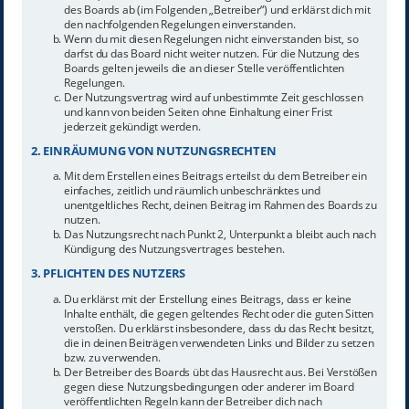
des Boards ab (im Folgenden „Betreiber“) und erklärst dich mit
den nachfolgenden Regelungen einverstanden.
Wenn du mit diesen Regelungen nicht einverstanden bist, so
darfst du das Board nicht weiter nutzen. Für die Nutzung des
Boards gelten jeweils die an dieser Stelle veröffentlichten
Regelungen.
Der Nutzungsvertrag wird auf unbestimmte Zeit geschlossen
und kann von beiden Seiten ohne Einhaltung einer Frist
jederzeit gekündigt werden.
2. EINRÄUMUNG VON NUTZUNGSRECHTEN
Mit dem Erstellen eines Beitrags erteilst du dem Betreiber ein
einfaches, zeitlich und räumlich unbeschränktes und
unentgeltliches Recht, deinen Beitrag im Rahmen des Boards zu
nutzen.
Das Nutzungsrecht nach Punkt 2, Unterpunkt a bleibt auch nach
Kündigung des Nutzungsvertrages bestehen.
3. PFLICHTEN DES NUTZERS
Du erklärst mit der Erstellung eines Beitrags, dass er keine
Inhalte enthält, die gegen geltendes Recht oder die guten Sitten
verstoßen. Du erklärst insbesondere, dass du das Recht besitzt,
die in deinen Beiträgen verwendeten Links und Bilder zu setzen
bzw. zu verwenden.
Der Betreiber des Boards übt das Hausrecht aus. Bei Verstößen
gegen diese Nutzungsbedingungen oder anderer im Board
veröffentlichten Regeln kann der Betreiber dich nach