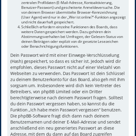
zentralen Profildaten (E-Mail-Adresse, Kontoaktivierung,
Benutzer-Passwort) und gescheiterte Anmeldeversuche. Die
von deinem Browser übermittelte Browser-Kennzeichnung
(User Agent) wird nur in der „Wer ist online?“-Funktion angezeigt
und nicht dauerhaft gespeichert.
Schließlich erfordern einzelne Funktionen des Boards, dass
weitere Daten gespeichert werden. Dazu gehören dein
Abstimmungsverhalten bei Umfragen, der Gelesen-Status von
deinen Beiträgen oder explizit von dir gesetzte Lesezeichen
oder Benachrichtigungsfunktionen.
Dein Passwort wird mit einer Einwege-Verschlüsselung
(Hash) gespeichert, so dass es sicher ist. Jedoch wird dir
empfohlen, dieses Passwort nicht auf einer Vielzahl von
Webseiten zu verwenden. Das Passwort ist dein Schlüssel
zu deinem Benutzerkonto für das Board, also geh mit ihm
sorgsam um. Insbesondere wird dich kein Vertreter des
Betreibers, von phpBB Limited oder ein Dritter
berechtigterweise nach deinem Passwort fragen. Solltest
du dein Passwort vergessen haben, so kannst du die
Funktion „Ich habe mein Passwort vergessen“ benutzen.
Die phpBB-Software fragt dich dann nach deinem
Benutzernamen und deiner E-Mail-Adresse und sendet
anschließend ein neu generiertes Passwort an diese
Adresse, mit dem du dann auf das Board zugreifen