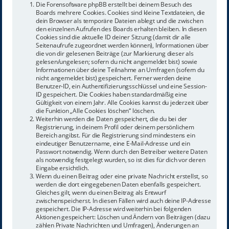
Die Forensoftware phpBB erstellt bei deinem Besuch des
Boards mehrere Cookies. Cookies sind kleine Textdateien, die
dein Browser als temporäre Dateien ablegt und die zwischen
den einzelnen Aufrufen des Boards erhalten bleiben. In diesen
Cookies sind die aktuelle ID deiner Sitzung (damit dir alle
Seitenaufrufe zugeordnet werden können), Informationen über
die von dir gelesenen Beiträge (zur Markierung dieser als
gelesen/ungelesen; sofern du nicht angemeldet bist) sowie
Informationen über deine Teilnahme an Umfragen (sofern du
nicht angemeldet bist) gespeichert. Ferner werden deine
Benutzer-ID, ein Authentifizierungsschlüssel und eine Session-
ID gespeichert. Die Cookies haben standardmäßig eine
Gültigkeit von einem Jahr. Alle Cookies kannst du jederzeit über
die Funktion „Alle Cookies löschen“ löschen.
Weiterhin werden die Daten gespeichert, die du bei der
Registrierung, in deinem Profil oder deinem persönlichem
Bereich angibst. Für die Registrierung sind mindestens ein
eindeutiger Benutzername, eine E-Mail-Adresse und ein
Passwort notwendig. Wenn durch den Betreiber weitere Daten
als notwendig festgelegt wurden, so ist dies für dich vor deren
Eingabe ersichtlich.
Wenn du einen Beitrag oder eine private Nachricht erstellst, so
werden die dort eingegebenen Daten ebenfalls gespeichert.
Gleiches gilt, wenn du einen Beitrag als Entwurf
zwischenspeicherst. In diesen Fällen wird auch deine IP-Adresse
gespeichert. Die IP-Adresse wird weiterhin bei folgenden
Aktionen gespeichert: Löschen und Ändern von Beiträgen (dazu
zählen Private Nachrichten und Umfragen), Änderungen an