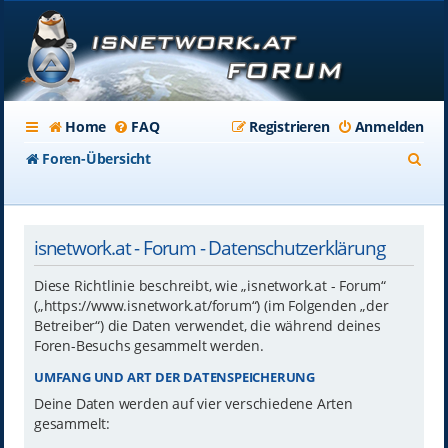
Home
FAQ
Registrieren
Anmelden
S
Foren-Übersicht
u
c
isnetwork.at - Forum - Datenschutzerklärung
h
e
Diese Richtlinie beschreibt, wie „isnetwork.at - Forum“
(„https://www.isnetwork.at/forum“) (im Folgenden „der
Betreiber“) die Daten verwendet, die während deines
Foren-Besuchs gesammelt werden.
UMFANG UND ART DER DATENSPEICHERUNG
Deine Daten werden auf vier verschiedene Arten
gesammelt: