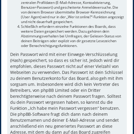
zentralen Profildaten (E-Mail-Adresse, Kontoaktivierung,
Benutzer-Passwort) und gescheiterte Anmeldeversuche. Die
von deinem Browser übermittelte Browser-Kennzeichnung
(User Agent) wird nur in der „Wer ist online?“-Funktion angezeigt
und nicht dauerhaft gespeichert.
Schließlich erfordern einzelne Funktionen des Boards, dass
weitere Daten gespeichert werden. Dazu gehören dein
Abstimmungsverhalten bei Umfragen, der Gelesen-Status von
deinen Beiträgen oder explizit von dir gesetzte Lesezeichen
oder Benachrichtigungsfunktionen.
Dein Passwort wird mit einer Einwege-Verschlüsselung
(Hash) gespeichert, so dass es sicher ist. Jedoch wird dir
empfohlen, dieses Passwort nicht auf einer Vielzahl von
Webseiten zu verwenden. Das Passwort ist dein Schlüssel
zu deinem Benutzerkonto für das Board, also geh mit ihm
sorgsam um. Insbesondere wird dich kein Vertreter des
Betreibers, von phpBB Limited oder ein Dritter
berechtigterweise nach deinem Passwort fragen. Solltest
du dein Passwort vergessen haben, so kannst du die
Funktion „Ich habe mein Passwort vergessen“ benutzen.
Die phpBB-Software fragt dich dann nach deinem
Benutzernamen und deiner E-Mail-Adresse und sendet
anschließend ein neu generiertes Passwort an diese
Adresse, mit dem du dann auf das Board zugreifen