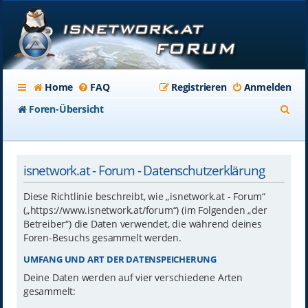
Home
FAQ
Registrieren
Anmelden
S
Foren-Übersicht
u
c
isnetwork.at - Forum - Datenschutzerklärung
h
e
Diese Richtlinie beschreibt, wie „isnetwork.at - Forum“
(„https://www.isnetwork.at/forum“) (im Folgenden „der
Betreiber“) die Daten verwendet, die während deines
Foren-Besuchs gesammelt werden.
UMFANG UND ART DER DATENSPEICHERUNG
Deine Daten werden auf vier verschiedene Arten
gesammelt: