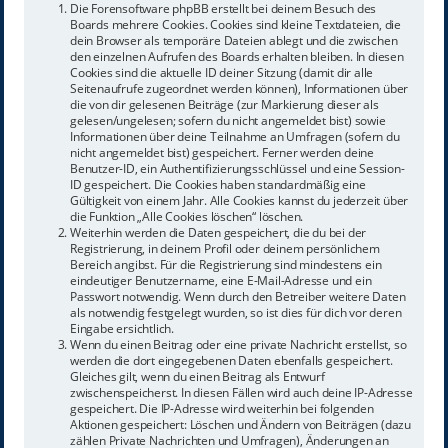
Die Forensoftware phpBB erstellt bei deinem Besuch des
Boards mehrere Cookies. Cookies sind kleine Textdateien, die
dein Browser als temporäre Dateien ablegt und die zwischen
den einzelnen Aufrufen des Boards erhalten bleiben. In diesen
Cookies sind die aktuelle ID deiner Sitzung (damit dir alle
Seitenaufrufe zugeordnet werden können), Informationen über
die von dir gelesenen Beiträge (zur Markierung dieser als
gelesen/ungelesen; sofern du nicht angemeldet bist) sowie
Informationen über deine Teilnahme an Umfragen (sofern du
nicht angemeldet bist) gespeichert. Ferner werden deine
Benutzer-ID, ein Authentifizierungsschlüssel und eine Session-
ID gespeichert. Die Cookies haben standardmäßig eine
Gültigkeit von einem Jahr. Alle Cookies kannst du jederzeit über
die Funktion „Alle Cookies löschen“ löschen.
Weiterhin werden die Daten gespeichert, die du bei der
Registrierung, in deinem Profil oder deinem persönlichem
Bereich angibst. Für die Registrierung sind mindestens ein
eindeutiger Benutzername, eine E-Mail-Adresse und ein
Passwort notwendig. Wenn durch den Betreiber weitere Daten
als notwendig festgelegt wurden, so ist dies für dich vor deren
Eingabe ersichtlich.
Wenn du einen Beitrag oder eine private Nachricht erstellst, so
werden die dort eingegebenen Daten ebenfalls gespeichert.
Gleiches gilt, wenn du einen Beitrag als Entwurf
zwischenspeicherst. In diesen Fällen wird auch deine IP-Adresse
gespeichert. Die IP-Adresse wird weiterhin bei folgenden
Aktionen gespeichert: Löschen und Ändern von Beiträgen (dazu
zählen Private Nachrichten und Umfragen), Änderungen an