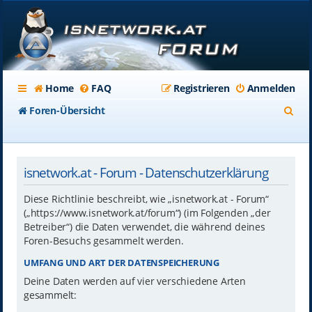
Home
FAQ
Registrieren
Anmelden
S
Foren-Übersicht
u
c
isnetwork.at - Forum - Datenschutzerklärung
h
e
Diese Richtlinie beschreibt, wie „isnetwork.at - Forum“
(„https://www.isnetwork.at/forum“) (im Folgenden „der
Betreiber“) die Daten verwendet, die während deines
Foren-Besuchs gesammelt werden.
UMFANG UND ART DER DATENSPEICHERUNG
Deine Daten werden auf vier verschiedene Arten
gesammelt: