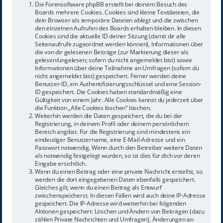
Die Forensoftware phpBB erstellt bei deinem Besuch des
Boards mehrere Cookies. Cookies sind kleine Textdateien, die
dein Browser als temporäre Dateien ablegt und die zwischen
den einzelnen Aufrufen des Boards erhalten bleiben. In diesen
Cookies sind die aktuelle ID deiner Sitzung (damit dir alle
Seitenaufrufe zugeordnet werden können), Informationen über
die von dir gelesenen Beiträge (zur Markierung dieser als
gelesen/ungelesen; sofern du nicht angemeldet bist) sowie
Informationen über deine Teilnahme an Umfragen (sofern du
nicht angemeldet bist) gespeichert. Ferner werden deine
Benutzer-ID, ein Authentifizierungsschlüssel und eine Session-
ID gespeichert. Die Cookies haben standardmäßig eine
Gültigkeit von einem Jahr. Alle Cookies kannst du jederzeit über
die Funktion „Alle Cookies löschen“ löschen.
Weiterhin werden die Daten gespeichert, die du bei der
Registrierung, in deinem Profil oder deinem persönlichem
Bereich angibst. Für die Registrierung sind mindestens ein
eindeutiger Benutzername, eine E-Mail-Adresse und ein
Passwort notwendig. Wenn durch den Betreiber weitere Daten
als notwendig festgelegt wurden, so ist dies für dich vor deren
Eingabe ersichtlich.
Wenn du einen Beitrag oder eine private Nachricht erstellst, so
werden die dort eingegebenen Daten ebenfalls gespeichert.
Gleiches gilt, wenn du einen Beitrag als Entwurf
zwischenspeicherst. In diesen Fällen wird auch deine IP-Adresse
gespeichert. Die IP-Adresse wird weiterhin bei folgenden
Aktionen gespeichert: Löschen und Ändern von Beiträgen (dazu
zählen Private Nachrichten und Umfragen), Änderungen an