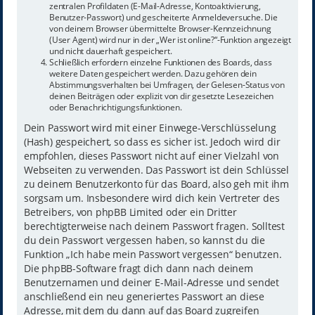
zentralen Profildaten (E-Mail-Adresse, Kontoaktivierung,
Benutzer-Passwort) und gescheiterte Anmeldeversuche. Die
von deinem Browser übermittelte Browser-Kennzeichnung
(User Agent) wird nur in der „Wer ist online?“-Funktion angezeigt
und nicht dauerhaft gespeichert.
Schließlich erfordern einzelne Funktionen des Boards, dass
weitere Daten gespeichert werden. Dazu gehören dein
Abstimmungsverhalten bei Umfragen, der Gelesen-Status von
deinen Beiträgen oder explizit von dir gesetzte Lesezeichen
oder Benachrichtigungsfunktionen.
Dein Passwort wird mit einer Einwege-Verschlüsselung
(Hash) gespeichert, so dass es sicher ist. Jedoch wird dir
empfohlen, dieses Passwort nicht auf einer Vielzahl von
Webseiten zu verwenden. Das Passwort ist dein Schlüssel
zu deinem Benutzerkonto für das Board, also geh mit ihm
sorgsam um. Insbesondere wird dich kein Vertreter des
Betreibers, von phpBB Limited oder ein Dritter
berechtigterweise nach deinem Passwort fragen. Solltest
du dein Passwort vergessen haben, so kannst du die
Funktion „Ich habe mein Passwort vergessen“ benutzen.
Die phpBB-Software fragt dich dann nach deinem
Benutzernamen und deiner E-Mail-Adresse und sendet
anschließend ein neu generiertes Passwort an diese
Adresse, mit dem du dann auf das Board zugreifen