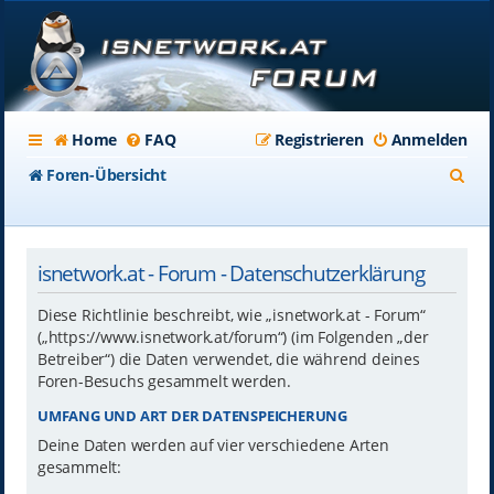
Home
FAQ
Registrieren
Anmelden
S
Foren-Übersicht
u
c
isnetwork.at - Forum - Datenschutzerklärung
h
e
Diese Richtlinie beschreibt, wie „isnetwork.at - Forum“
(„https://www.isnetwork.at/forum“) (im Folgenden „der
Betreiber“) die Daten verwendet, die während deines
Foren-Besuchs gesammelt werden.
UMFANG UND ART DER DATENSPEICHERUNG
Deine Daten werden auf vier verschiedene Arten
gesammelt: