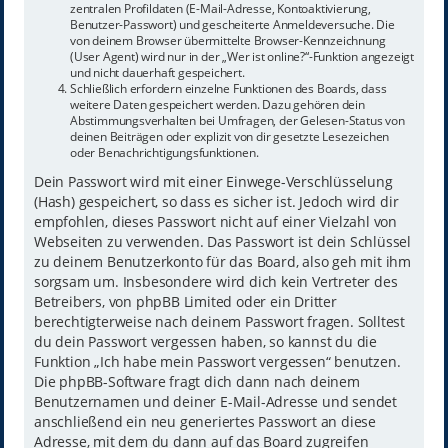
zentralen Profildaten (E-Mail-Adresse, Kontoaktivierung,
Benutzer-Passwort) und gescheiterte Anmeldeversuche. Die
von deinem Browser übermittelte Browser-Kennzeichnung
(User Agent) wird nur in der „Wer ist online?“-Funktion angezeigt
und nicht dauerhaft gespeichert.
Schließlich erfordern einzelne Funktionen des Boards, dass
weitere Daten gespeichert werden. Dazu gehören dein
Abstimmungsverhalten bei Umfragen, der Gelesen-Status von
deinen Beiträgen oder explizit von dir gesetzte Lesezeichen
oder Benachrichtigungsfunktionen.
Dein Passwort wird mit einer Einwege-Verschlüsselung
(Hash) gespeichert, so dass es sicher ist. Jedoch wird dir
empfohlen, dieses Passwort nicht auf einer Vielzahl von
Webseiten zu verwenden. Das Passwort ist dein Schlüssel
zu deinem Benutzerkonto für das Board, also geh mit ihm
sorgsam um. Insbesondere wird dich kein Vertreter des
Betreibers, von phpBB Limited oder ein Dritter
berechtigterweise nach deinem Passwort fragen. Solltest
du dein Passwort vergessen haben, so kannst du die
Funktion „Ich habe mein Passwort vergessen“ benutzen.
Die phpBB-Software fragt dich dann nach deinem
Benutzernamen und deiner E-Mail-Adresse und sendet
anschließend ein neu generiertes Passwort an diese
Adresse, mit dem du dann auf das Board zugreifen