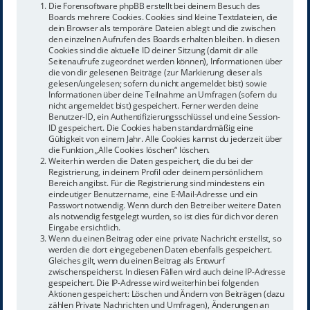
Die Forensoftware phpBB erstellt bei deinem Besuch des
Boards mehrere Cookies. Cookies sind kleine Textdateien, die
dein Browser als temporäre Dateien ablegt und die zwischen
den einzelnen Aufrufen des Boards erhalten bleiben. In diesen
Cookies sind die aktuelle ID deiner Sitzung (damit dir alle
Seitenaufrufe zugeordnet werden können), Informationen über
die von dir gelesenen Beiträge (zur Markierung dieser als
gelesen/ungelesen; sofern du nicht angemeldet bist) sowie
Informationen über deine Teilnahme an Umfragen (sofern du
nicht angemeldet bist) gespeichert. Ferner werden deine
Benutzer-ID, ein Authentifizierungsschlüssel und eine Session-
ID gespeichert. Die Cookies haben standardmäßig eine
Gültigkeit von einem Jahr. Alle Cookies kannst du jederzeit über
die Funktion „Alle Cookies löschen“ löschen.
Weiterhin werden die Daten gespeichert, die du bei der
Registrierung, in deinem Profil oder deinem persönlichem
Bereich angibst. Für die Registrierung sind mindestens ein
eindeutiger Benutzername, eine E-Mail-Adresse und ein
Passwort notwendig. Wenn durch den Betreiber weitere Daten
als notwendig festgelegt wurden, so ist dies für dich vor deren
Eingabe ersichtlich.
Wenn du einen Beitrag oder eine private Nachricht erstellst, so
werden die dort eingegebenen Daten ebenfalls gespeichert.
Gleiches gilt, wenn du einen Beitrag als Entwurf
zwischenspeicherst. In diesen Fällen wird auch deine IP-Adresse
gespeichert. Die IP-Adresse wird weiterhin bei folgenden
Aktionen gespeichert: Löschen und Ändern von Beiträgen (dazu
zählen Private Nachrichten und Umfragen), Änderungen an