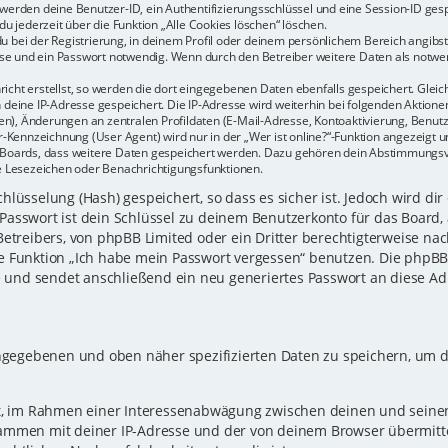
r werden deine Benutzer-ID, ein Authentifizierungsschlüssel und eine Session-ID ge
du jederzeit über die Funktion „Alle Cookies löschen“ löschen.
u bei der Registrierung, in deinem Profil oder deinem persönlichem Bereich angibst.
e und ein Passwort notwendig. Wenn durch den Betreiber weitere Daten als notwendi
icht erstellst, so werden die dort eingegebenen Daten ebenfalls gespeichert. Gleich
h deine IP-Adresse gespeichert. Die IP-Adresse wird weiterhin bei folgenden Aktio
n), Änderungen an zentralen Profildaten (E-Mail-Adresse, Kontoaktivierung, Benu
Kennzeichnung (User Agent) wird nur in der „Wer ist online?“-Funktion angezeigt un
es Boards, dass weitere Daten gespeichert werden. Dazu gehören dein Abstimmungs
te Lesezeichen oder Benachrichtigungsfunktionen.
lüsselung (Hash) gespeichert, so dass es sicher ist. Jedoch wird dir
Passwort ist dein Schlüssel zu deinem Benutzerkonto für das Board,
Betreibers, von phpBB Limited oder ein Dritter berechtigterweise nac
e Funktion „Ich habe mein Passwort vergessen“ benutzen. Die phpB
und sendet anschließend ein neu generiertes Passwort an diese Ad
eingegebenen und oben näher spezifizierten Daten zu speichern, um 
gt, im Rahmen einer Interessenabwägung zwischen deinen und seinen 
sammen mit deiner IP-Adresse und der von deinem Browser übermitt