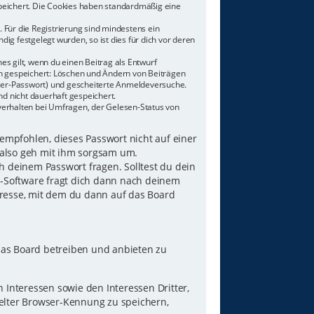
speichert. Die Cookies haben standardmäßig eine
 Für die Registrierung sind mindestens ein
g festgelegt wurden, so ist dies für dich vor deren
es gilt, wenn du einen Beitrag als Entwurf
nen gespeichert: Löschen und Ändern von Beiträgen
tzer-Passwort) und gescheiterte Anmeldeversuche.
d nicht dauerhaft gespeichert.
verhalten bei Umfragen, der Gelesen-Status von
 empfohlen, dieses Passwort nicht auf einer
 also geh mit ihm sorgsam um.
h deinem Passwort fragen. Solltest du dein
B-Software fragt dich dann nach deinem
resse, mit dem du dann auf das Board
das Board betreiben und anbieten zu
Interessen sowie den Interessen Dritter,
elter Browser-Kennung zu speichern,