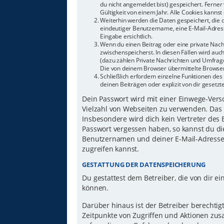
du nicht angemeldet bist) gespeichert. Ferne
Gültigkeit von einem Jahr. Alle Cookies kannst 
Weiterhin werden die Daten gespeichert, die d
eindeutiger Benutzername, eine E-Mail-Adress
Eingabe ersichtlich.
Wenn du einen Beitrag oder eine private Nachr
zwischenspeicherst. In diesen Fällen wird auc
(dazu zählen Private Nachrichten und Umfrage
Die von deinem Browser übermittelte Browser-
Schließlich erfordern einzelne Funktionen d
deinen Beiträgen oder explizit von dir gesetz
Dein Passwort wird mit einer Einwege-Versch
Vielzahl von Webseiten zu verwenden. Das 
Insbesondere wird dich kein Vertreter des 
Passwort vergessen haben, so kannst du di
Benutzernamen und deiner E-Mail-Adresse 
zugreifen kannst.
GESTATTUNG DER DATENSPEICHERUNG
Du gestattest dem Betreiber, die von dir 
können.
Darüber hinaus ist der Betreiber berechti
Zeitpunkte von Zugriffen und Aktionen zu