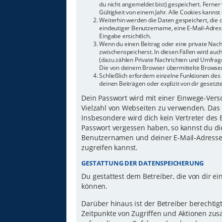
du nicht angemeldet bist) gespeichert. Ferne
Gültigkeit von einem Jahr. Alle Cookies kannst 
Weiterhin werden die Daten gespeichert, die d
eindeutiger Benutzername, eine E-Mail-Adress
Eingabe ersichtlich.
Wenn du einen Beitrag oder eine private Nachr
zwischenspeicherst. In diesen Fällen wird auc
(dazu zählen Private Nachrichten und Umfrage
Die von deinem Browser übermittelte Browser-
Schließlich erfordern einzelne Funktionen d
deinen Beiträgen oder explizit von dir gesetz
Dein Passwort wird mit einer Einwege-Versch
Vielzahl von Webseiten zu verwenden. Das 
Insbesondere wird dich kein Vertreter des 
Passwort vergessen haben, so kannst du di
Benutzernamen und deiner E-Mail-Adresse 
zugreifen kannst.
GESTATTUNG DER DATENSPEICHERUNG
Du gestattest dem Betreiber, die von dir 
können.
Darüber hinaus ist der Betreiber berechti
Zeitpunkte von Zugriffen und Aktionen zu