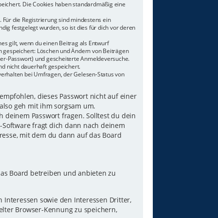
speichert. Die Cookies haben standardmäßig eine
 Für die Registrierung sind mindestens ein
g festgelegt wurden, so ist dies für dich vor deren
es gilt, wenn du einen Beitrag als Entwurf
nen gespeichert: Löschen und Ändern von Beiträgen
tzer-Passwort) und gescheiterte Anmeldeversuche.
d nicht dauerhaft gespeichert.
verhalten bei Umfragen, der Gelesen-Status von
 empfohlen, dieses Passwort nicht auf einer
 also geh mit ihm sorgsam um.
h deinem Passwort fragen. Solltest du dein
B-Software fragt dich dann nach deinem
resse, mit dem du dann auf das Board
das Board betreiben und anbieten zu
Interessen sowie den Interessen Dritter,
elter Browser-Kennung zu speichern,