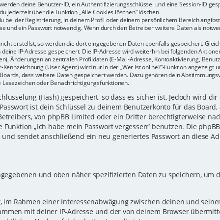
r werden deine Benutzer-ID, ein Authentifizierungsschlüssel und eine Session-ID ge
du jederzeit über die Funktion „Alle Cookies löschen“ löschen.
u bei der Registrierung, in deinem Profil oder deinem persönlichem Bereich angibst.
e und ein Passwort notwendig. Wenn durch den Betreiber weitere Daten als notwendi
icht erstellst, so werden die dort eingegebenen Daten ebenfalls gespeichert. Gleich
h deine IP-Adresse gespeichert. Die IP-Adresse wird weiterhin bei folgenden Aktio
n), Änderungen an zentralen Profildaten (E-Mail-Adresse, Kontoaktivierung, Benu
Kennzeichnung (User Agent) wird nur in der „Wer ist online?“-Funktion angezeigt un
es Boards, dass weitere Daten gespeichert werden. Dazu gehören dein Abstimmungs
te Lesezeichen oder Benachrichtigungsfunktionen.
lüsselung (Hash) gespeichert, so dass es sicher ist. Jedoch wird dir
Passwort ist dein Schlüssel zu deinem Benutzerkonto für das Board,
Betreibers, von phpBB Limited oder ein Dritter berechtigterweise nac
e Funktion „Ich habe mein Passwort vergessen“ benutzen. Die phpB
und sendet anschließend ein neu generiertes Passwort an diese Ad
eingegebenen und oben näher spezifizierten Daten zu speichern, um 
gt, im Rahmen einer Interessenabwägung zwischen deinen und seinen 
sammen mit deiner IP-Adresse und der von deinem Browser übermitt