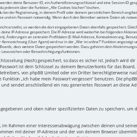
r werden deine Benutzer-ID, ein Authentifizierungsschlüssel und eine Session-ID ge
du jederzeit über die Funktion „Alle Cookies löschen“ löschen.
u bei der Registrierung, in deinem Profil oder deinem persönlichem Bereich angibst.
e und ein Passwort notwendig. Wenn durch den Betreiber weitere Daten als notwendi
icht erstellst, so werden die dort eingegebenen Daten ebenfalls gespeichert. Gleich
h deine IP-Adresse gespeichert. Die IP-Adresse wird weiterhin bei folgenden Aktio
n), Änderungen an zentralen Profildaten (E-Mail-Adresse, Kontoaktivierung, Benu
Kennzeichnung (User Agent) wird nur in der „Wer ist online?“-Funktion angezeigt un
es Boards, dass weitere Daten gespeichert werden. Dazu gehören dein Abstimmungs
te Lesezeichen oder Benachrichtigungsfunktionen.
lüsselung (Hash) gespeichert, so dass es sicher ist. Jedoch wird dir
Passwort ist dein Schlüssel zu deinem Benutzerkonto für das Board,
Betreibers, von phpBB Limited oder ein Dritter berechtigterweise nac
e Funktion „Ich habe mein Passwort vergessen“ benutzen. Die phpB
und sendet anschließend ein neu generiertes Passwort an diese Ad
eingegebenen und oben näher spezifizierten Daten zu speichern, um 
gt, im Rahmen einer Interessenabwägung zwischen deinen und seinen 
sammen mit deiner IP-Adresse und der von deinem Browser übermitt