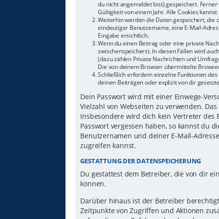
du nicht angemeldet bist) gespeichert. Ferne
Gültigkeit von einem Jahr. Alle Cookies kannst 
Weiterhin werden die Daten gespeichert, die d
eindeutiger Benutzername, eine E-Mail-Adress
Eingabe ersichtlich.
Wenn du einen Beitrag oder eine private Nachr
zwischenspeicherst. In diesen Fällen wird auc
(dazu zählen Private Nachrichten und Umfrage
Die von deinem Browser übermittelte Browser-
Schließlich erfordern einzelne Funktionen d
deinen Beiträgen oder explizit von dir gesetz
Dein Passwort wird mit einer Einwege-Versch
Vielzahl von Webseiten zu verwenden. Das 
Insbesondere wird dich kein Vertreter des 
Passwort vergessen haben, so kannst du di
Benutzernamen und deiner E-Mail-Adresse 
zugreifen kannst.
GESTATTUNG DER DATENSPEICHERUNG
Du gestattest dem Betreiber, die von dir 
können.
Darüber hinaus ist der Betreiber berechti
Zeitpunkte von Zugriffen und Aktionen zu