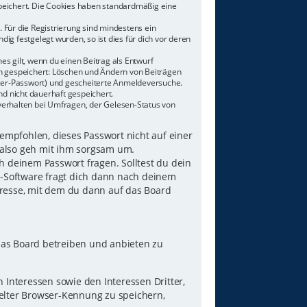
speichert. Die Cookies haben standardmäßig eine
 Für die Registrierung sind mindestens ein
g festgelegt wurden, so ist dies für dich vor deren
es gilt, wenn du einen Beitrag als Entwurf
nen gespeichert: Löschen und Ändern von Beiträgen
tzer-Passwort) und gescheiterte Anmeldeversuche.
d nicht dauerhaft gespeichert.
verhalten bei Umfragen, der Gelesen-Status von
 empfohlen, dieses Passwort nicht auf einer
 also geh mit ihm sorgsam um.
h deinem Passwort fragen. Solltest du dein
B-Software fragt dich dann nach deinem
resse, mit dem du dann auf das Board
das Board betreiben und anbieten zu
Interessen sowie den Interessen Dritter,
elter Browser-Kennung zu speichern,