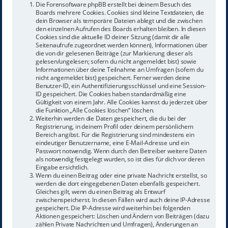
Die Forensoftware phpBB erstellt bei deinem Besuch des
Boards mehrere Cookies. Cookies sind kleine Textdateien, die
dein Browser als temporäre Dateien ablegt und die zwischen
den einzelnen Aufrufen des Boards erhalten bleiben. In diesen
Cookies sind die aktuelle ID deiner Sitzung (damit dir alle
Seitenaufrufe zugeordnet werden können), Informationen über
die von dir gelesenen Beiträge (zur Markierung dieser als
gelesen/ungelesen; sofern du nicht angemeldet bist) sowie
Informationen über deine Teilnahme an Umfragen (sofern du
nicht angemeldet bist) gespeichert. Ferner werden deine
Benutzer-ID, ein Authentifizierungsschlüssel und eine Session-
ID gespeichert. Die Cookies haben standardmäßig eine
Gültigkeit von einem Jahr. Alle Cookies kannst du jederzeit über
die Funktion „Alle Cookies löschen“ löschen.
Weiterhin werden die Daten gespeichert, die du bei der
Registrierung, in deinem Profil oder deinem persönlichem
Bereich angibst. Für die Registrierung sind mindestens ein
eindeutiger Benutzername, eine E-Mail-Adresse und ein
Passwort notwendig. Wenn durch den Betreiber weitere Daten
als notwendig festgelegt wurden, so ist dies für dich vor deren
Eingabe ersichtlich.
Wenn du einen Beitrag oder eine private Nachricht erstellst, so
werden die dort eingegebenen Daten ebenfalls gespeichert.
Gleiches gilt, wenn du einen Beitrag als Entwurf
zwischenspeicherst. In diesen Fällen wird auch deine IP-Adresse
gespeichert. Die IP-Adresse wird weiterhin bei folgenden
Aktionen gespeichert: Löschen und Ändern von Beiträgen (dazu
zählen Private Nachrichten und Umfragen), Änderungen an