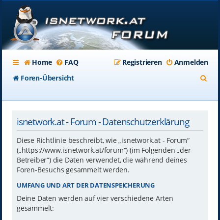
Home
FAQ
Registrieren
Anmelden
S
Foren-Übersicht
u
c
isnetwork.at - Forum - Datenschutzerklärung
h
e
Diese Richtlinie beschreibt, wie „isnetwork.at - Forum“
(„https://www.isnetwork.at/forum“) (im Folgenden „der
Betreiber“) die Daten verwendet, die während deines
Foren-Besuchs gesammelt werden.
UMFANG UND ART DER DATENSPEICHERUNG
Deine Daten werden auf vier verschiedene Arten
gesammelt: