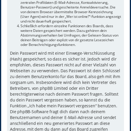
zentralen Profildaten (E-Mail-Adresse, Kontoaktivierung,
Benutzer-Passwort) und gescheiterte Anmeldeversuche. Die
von deinem Browser übermittelte Browser-Kennzeichnung
(User Agent) wird nur in der „Wer ist online?“-Funktion angezeigt
und nicht dauerhaft gespeichert.
Schließlich erfordern einzelne Funktionen des Boards, dass
weitere Daten gespeichert werden. Dazu gehören dein
Abstimmungsverhalten bei Umfragen, der Gelesen-Status von
deinen Beiträgen oder explizit von dir gesetzte Lesezeichen
oder Benachrichtigungsfunktionen.
Dein Passwort wird mit einer Einwege-Verschlüsselung
(Hash) gespeichert, so dass es sicher ist. Jedoch wird dir
empfohlen, dieses Passwort nicht auf einer Vielzahl von
Webseiten zu verwenden. Das Passwort ist dein Schlüssel
zu deinem Benutzerkonto für das Board, also geh mit ihm
sorgsam um. Insbesondere wird dich kein Vertreter des
Betreibers, von phpBB Limited oder ein Dritter
berechtigterweise nach deinem Passwort fragen. Solltest
du dein Passwort vergessen haben, so kannst du die
Funktion „Ich habe mein Passwort vergessen“ benutzen.
Die phpBB-Software fragt dich dann nach deinem
Benutzernamen und deiner E-Mail-Adresse und sendet
anschließend ein neu generiertes Passwort an diese
Adresse, mit dem du dann auf das Board zugreifen