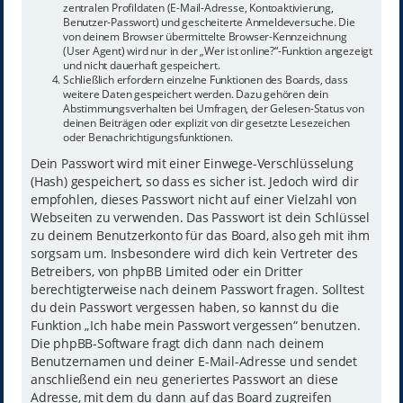
zentralen Profildaten (E-Mail-Adresse, Kontoaktivierung,
Benutzer-Passwort) und gescheiterte Anmeldeversuche. Die
von deinem Browser übermittelte Browser-Kennzeichnung
(User Agent) wird nur in der „Wer ist online?“-Funktion angezeigt
und nicht dauerhaft gespeichert.
Schließlich erfordern einzelne Funktionen des Boards, dass
weitere Daten gespeichert werden. Dazu gehören dein
Abstimmungsverhalten bei Umfragen, der Gelesen-Status von
deinen Beiträgen oder explizit von dir gesetzte Lesezeichen
oder Benachrichtigungsfunktionen.
Dein Passwort wird mit einer Einwege-Verschlüsselung
(Hash) gespeichert, so dass es sicher ist. Jedoch wird dir
empfohlen, dieses Passwort nicht auf einer Vielzahl von
Webseiten zu verwenden. Das Passwort ist dein Schlüssel
zu deinem Benutzerkonto für das Board, also geh mit ihm
sorgsam um. Insbesondere wird dich kein Vertreter des
Betreibers, von phpBB Limited oder ein Dritter
berechtigterweise nach deinem Passwort fragen. Solltest
du dein Passwort vergessen haben, so kannst du die
Funktion „Ich habe mein Passwort vergessen“ benutzen.
Die phpBB-Software fragt dich dann nach deinem
Benutzernamen und deiner E-Mail-Adresse und sendet
anschließend ein neu generiertes Passwort an diese
Adresse, mit dem du dann auf das Board zugreifen