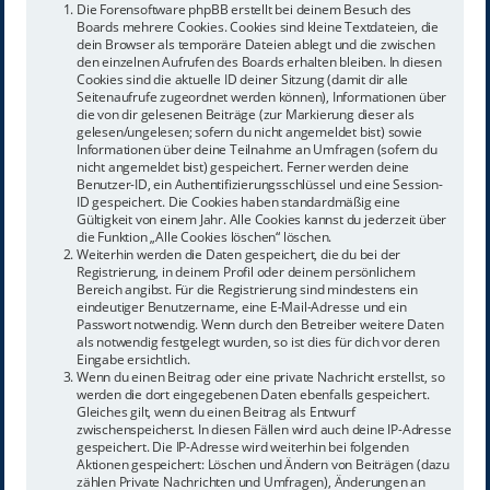
Die Forensoftware phpBB erstellt bei deinem Besuch des
Boards mehrere Cookies. Cookies sind kleine Textdateien, die
dein Browser als temporäre Dateien ablegt und die zwischen
den einzelnen Aufrufen des Boards erhalten bleiben. In diesen
Cookies sind die aktuelle ID deiner Sitzung (damit dir alle
Seitenaufrufe zugeordnet werden können), Informationen über
die von dir gelesenen Beiträge (zur Markierung dieser als
gelesen/ungelesen; sofern du nicht angemeldet bist) sowie
Informationen über deine Teilnahme an Umfragen (sofern du
nicht angemeldet bist) gespeichert. Ferner werden deine
Benutzer-ID, ein Authentifizierungsschlüssel und eine Session-
ID gespeichert. Die Cookies haben standardmäßig eine
Gültigkeit von einem Jahr. Alle Cookies kannst du jederzeit über
die Funktion „Alle Cookies löschen“ löschen.
Weiterhin werden die Daten gespeichert, die du bei der
Registrierung, in deinem Profil oder deinem persönlichem
Bereich angibst. Für die Registrierung sind mindestens ein
eindeutiger Benutzername, eine E-Mail-Adresse und ein
Passwort notwendig. Wenn durch den Betreiber weitere Daten
als notwendig festgelegt wurden, so ist dies für dich vor deren
Eingabe ersichtlich.
Wenn du einen Beitrag oder eine private Nachricht erstellst, so
werden die dort eingegebenen Daten ebenfalls gespeichert.
Gleiches gilt, wenn du einen Beitrag als Entwurf
zwischenspeicherst. In diesen Fällen wird auch deine IP-Adresse
gespeichert. Die IP-Adresse wird weiterhin bei folgenden
Aktionen gespeichert: Löschen und Ändern von Beiträgen (dazu
zählen Private Nachrichten und Umfragen), Änderungen an