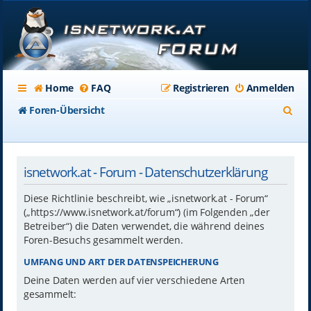
Home
FAQ
Registrieren
Anmelden
S
Foren-Übersicht
u
c
isnetwork.at - Forum - Datenschutzerklärung
h
e
Diese Richtlinie beschreibt, wie „isnetwork.at - Forum“
(„https://www.isnetwork.at/forum“) (im Folgenden „der
Betreiber“) die Daten verwendet, die während deines
Foren-Besuchs gesammelt werden.
UMFANG UND ART DER DATENSPEICHERUNG
Deine Daten werden auf vier verschiedene Arten
gesammelt: