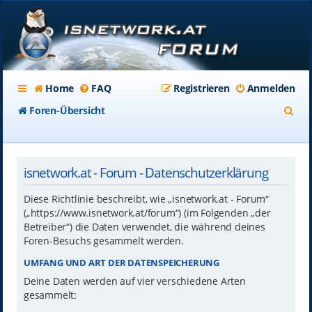
Home
FAQ
Registrieren
Anmelden
S
Foren-Übersicht
u
c
isnetwork.at - Forum - Datenschutzerklärung
h
e
Diese Richtlinie beschreibt, wie „isnetwork.at - Forum“
(„https://www.isnetwork.at/forum“) (im Folgenden „der
Betreiber“) die Daten verwendet, die während deines
Foren-Besuchs gesammelt werden.
UMFANG UND ART DER DATENSPEICHERUNG
Deine Daten werden auf vier verschiedene Arten
gesammelt: