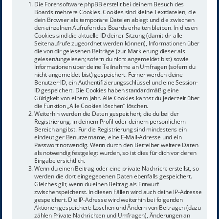
Die Forensoftware phpBB erstellt bei deinem Besuch des
Boards mehrere Cookies. Cookies sind kleine Textdateien, die
dein Browser als temporäre Dateien ablegt und die zwischen
den einzelnen Aufrufen des Boards erhalten bleiben. In diesen
Cookies sind die aktuelle ID deiner Sitzung (damit dir alle
Seitenaufrufe zugeordnet werden können), Informationen über
die von dir gelesenen Beiträge (zur Markierung dieser als
gelesen/ungelesen; sofern du nicht angemeldet bist) sowie
Informationen über deine Teilnahme an Umfragen (sofern du
nicht angemeldet bist) gespeichert. Ferner werden deine
Benutzer-ID, ein Authentifizierungsschlüssel und eine Session-
ID gespeichert. Die Cookies haben standardmäßig eine
Gültigkeit von einem Jahr. Alle Cookies kannst du jederzeit über
die Funktion „Alle Cookies löschen“ löschen.
Weiterhin werden die Daten gespeichert, die du bei der
Registrierung, in deinem Profil oder deinem persönlichem
Bereich angibst. Für die Registrierung sind mindestens ein
eindeutiger Benutzername, eine E-Mail-Adresse und ein
Passwort notwendig. Wenn durch den Betreiber weitere Daten
als notwendig festgelegt wurden, so ist dies für dich vor deren
Eingabe ersichtlich.
Wenn du einen Beitrag oder eine private Nachricht erstellst, so
werden die dort eingegebenen Daten ebenfalls gespeichert.
Gleiches gilt, wenn du einen Beitrag als Entwurf
zwischenspeicherst. In diesen Fällen wird auch deine IP-Adresse
gespeichert. Die IP-Adresse wird weiterhin bei folgenden
Aktionen gespeichert: Löschen und Ändern von Beiträgen (dazu
zählen Private Nachrichten und Umfragen), Änderungen an