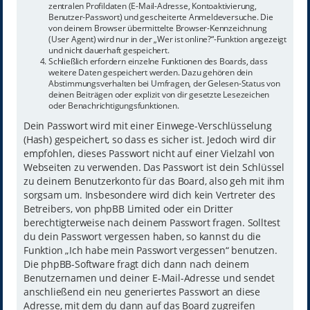
zentralen Profildaten (E-Mail-Adresse, Kontoaktivierung,
Benutzer-Passwort) und gescheiterte Anmeldeversuche. Die
von deinem Browser übermittelte Browser-Kennzeichnung
(User Agent) wird nur in der „Wer ist online?“-Funktion angezeigt
und nicht dauerhaft gespeichert.
Schließlich erfordern einzelne Funktionen des Boards, dass
weitere Daten gespeichert werden. Dazu gehören dein
Abstimmungsverhalten bei Umfragen, der Gelesen-Status von
deinen Beiträgen oder explizit von dir gesetzte Lesezeichen
oder Benachrichtigungsfunktionen.
Dein Passwort wird mit einer Einwege-Verschlüsselung
(Hash) gespeichert, so dass es sicher ist. Jedoch wird dir
empfohlen, dieses Passwort nicht auf einer Vielzahl von
Webseiten zu verwenden. Das Passwort ist dein Schlüssel
zu deinem Benutzerkonto für das Board, also geh mit ihm
sorgsam um. Insbesondere wird dich kein Vertreter des
Betreibers, von phpBB Limited oder ein Dritter
berechtigterweise nach deinem Passwort fragen. Solltest
du dein Passwort vergessen haben, so kannst du die
Funktion „Ich habe mein Passwort vergessen“ benutzen.
Die phpBB-Software fragt dich dann nach deinem
Benutzernamen und deiner E-Mail-Adresse und sendet
anschließend ein neu generiertes Passwort an diese
Adresse, mit dem du dann auf das Board zugreifen