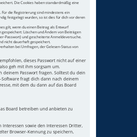
speichert. Die Cookies haben standardmäßig eine
 Für die Registrierung sind mindestens ein
g festgelegt wurden, so ist dies für dich vor deren
es gilt, wenn du einen Beitrag als Entwurf
nen gespeichert: Löschen und Ändern von Beiträgen
tzer-Passwort) und gescheiterte Anmeldeversuche.
d nicht dauerhaft gespeichert.
verhalten bei Umfragen, der Gelesen-Status von
 empfohlen, dieses Passwort nicht auf einer
 also geh mit ihm sorgsam um.
h deinem Passwort fragen. Solltest du dein
B-Software fragt dich dann nach deinem
resse, mit dem du dann auf das Board
das Board betreiben und anbieten zu
Interessen sowie den Interessen Dritter,
elter Browser-Kennung zu speichern,