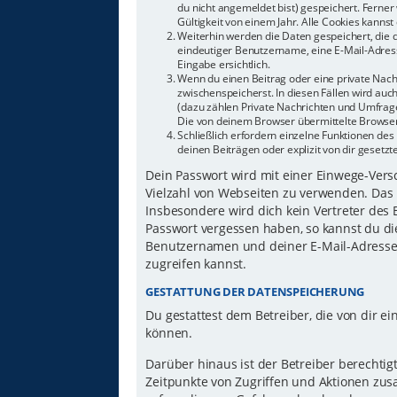
du nicht angemeldet bist) gespeichert. Ferne
Gültigkeit von einem Jahr. Alle Cookies kannst 
Weiterhin werden die Daten gespeichert, die d
eindeutiger Benutzername, eine E-Mail-Adress
Eingabe ersichtlich.
Wenn du einen Beitrag oder eine private Nachr
zwischenspeicherst. In diesen Fällen wird auc
(dazu zählen Private Nachrichten und Umfrage
Die von deinem Browser übermittelte Browser-
Schließlich erfordern einzelne Funktionen d
deinen Beiträgen oder explizit von dir gesetz
Dein Passwort wird mit einer Einwege-Versch
Vielzahl von Webseiten zu verwenden. Das 
Insbesondere wird dich kein Vertreter des 
Passwort vergessen haben, so kannst du di
Benutzernamen und deiner E-Mail-Adresse 
zugreifen kannst.
GESTATTUNG DER DATENSPEICHERUNG
Du gestattest dem Betreiber, die von dir 
können.
Darüber hinaus ist der Betreiber berechti
Zeitpunkte von Zugriffen und Aktionen zu