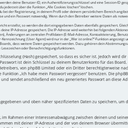
r werden deine Benutzer-ID, ein Authentifizierungsschlüssel und eine Session-ID ge
du jederzeit über die Funktion „Alle Cookies löschen“ löschen.
u bei der Registrierung, in deinem Profil oder deinem persönlichem Bereich angibst.
e und ein Passwort notwendig. Wenn durch den Betreiber weitere Daten als notwendi
icht erstellst, so werden die dort eingegebenen Daten ebenfalls gespeichert. Gleich
h deine IP-Adresse gespeichert. Die IP-Adresse wird weiterhin bei folgenden Aktio
n), Änderungen an zentralen Profildaten (E-Mail-Adresse, Kontoaktivierung, Benu
Kennzeichnung (User Agent) wird nur in der „Wer ist online?“-Funktion angezeigt un
es Boards, dass weitere Daten gespeichert werden. Dazu gehören dein Abstimmungs
te Lesezeichen oder Benachrichtigungsfunktionen.
lüsselung (Hash) gespeichert, so dass es sicher ist. Jedoch wird dir
Passwort ist dein Schlüssel zu deinem Benutzerkonto für das Board,
Betreibers, von phpBB Limited oder ein Dritter berechtigterweise nac
e Funktion „Ich habe mein Passwort vergessen“ benutzen. Die phpB
und sendet anschließend ein neu generiertes Passwort an diese Ad
eingegebenen und oben näher spezifizierten Daten zu speichern, um 
gt, im Rahmen einer Interessenabwägung zwischen deinen und seinen 
sammen mit deiner IP-Adresse und der von deinem Browser übermitt