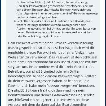
zentralen Profildaten (E-Mail-Adresse, Kontoaktivierung,
Benutzer-Passwort) und gescheiterte Anmeldeversuche. Die
von deinem Browser übermittelte Browser-Kennzeichnung
(User Agent) wird nur in der „Wer ist online?“-Funktion angezeigt
und nicht dauerhaft gespeichert.
Schließlich erfordern einzelne Funktionen des Boards, dass
weitere Daten gespeichert werden. Dazu gehören dein
Abstimmungsverhalten bei Umfragen, der Gelesen-Status von
deinen Beiträgen oder explizit von dir gesetzte Lesezeichen
oder Benachrichtigungsfunktionen.
Dein Passwort wird mit einer Einwege-Verschlüsselung
(Hash) gespeichert, so dass es sicher ist. Jedoch wird dir
empfohlen, dieses Passwort nicht auf einer Vielzahl von
Webseiten zu verwenden. Das Passwort ist dein Schlüssel
zu deinem Benutzerkonto für das Board, also geh mit ihm
sorgsam um. Insbesondere wird dich kein Vertreter des
Betreibers, von phpBB Limited oder ein Dritter
berechtigterweise nach deinem Passwort fragen. Solltest
du dein Passwort vergessen haben, so kannst du die
Funktion „Ich habe mein Passwort vergessen“ benutzen.
Die phpBB-Software fragt dich dann nach deinem
Benutzernamen und deiner E-Mail-Adresse und sendet
anschließend ein neu generiertes Passwort an diese
Adresse, mit dem du dann auf das Board zugreifen