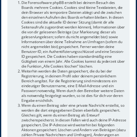
Die Forensoftware phpBB erstellt bei deinem Besuch des
Boards mehrere Cookies. Cookies sind kleine Textdateien, die
dein Browser als temporäre Dateien ablegt und die zwischen
den einzelnen Aufrufen des Boards erhalten bleiben. In diesen
Cookies sind die aktuelle ID deiner Sitzung (damit dir alle
Seitenaufrufe zugeordnet werden können), Informationen über
die von dir gelesenen Beiträge (zur Markierung dieser als
gelesen/ungelesen; sofern du nicht angemeldet bist) sowie
Informationen über deine Teilnahme an Umfragen (sofern du
nicht angemeldet bist) gespeichert. Ferner werden deine
Benutzer-ID, ein Authentifizierungsschlüssel und eine Session-
ID gespeichert. Die Cookies haben standardmäßig eine
Gültigkeit von einem Jahr. Alle Cookies kannst du jederzeit über
die Funktion „Alle Cookies löschen“ löschen.
Weiterhin werden die Daten gespeichert, die du bei der
Registrierung, in deinem Profil oder deinem persönlichem
Bereich angibst. Für die Registrierung sind mindestens ein
eindeutiger Benutzername, eine E-Mail-Adresse und ein
Passwort notwendig. Wenn durch den Betreiber weitere Daten
als notwendig festgelegt wurden, so ist dies für dich vor deren
Eingabe ersichtlich.
Wenn du einen Beitrag oder eine private Nachricht erstellst, so
werden die dort eingegebenen Daten ebenfalls gespeichert.
Gleiches gilt, wenn du einen Beitrag als Entwurf
zwischenspeicherst. In diesen Fällen wird auch deine IP-Adresse
gespeichert. Die IP-Adresse wird weiterhin bei folgenden
Aktionen gespeichert: Löschen und Ändern von Beiträgen (dazu
zählen Private Nachrichten und Umfragen), Änderungen an