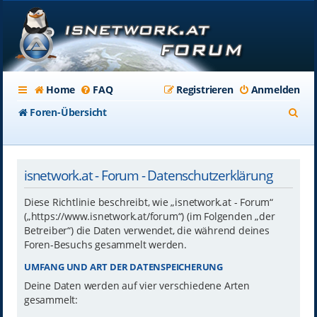
Home
FAQ
Registrieren
Anmelden
S
Foren-Übersicht
u
c
isnetwork.at - Forum - Datenschutzerklärung
h
e
Diese Richtlinie beschreibt, wie „isnetwork.at - Forum“
(„https://www.isnetwork.at/forum“) (im Folgenden „der
Betreiber“) die Daten verwendet, die während deines
Foren-Besuchs gesammelt werden.
UMFANG UND ART DER DATENSPEICHERUNG
Deine Daten werden auf vier verschiedene Arten
gesammelt: