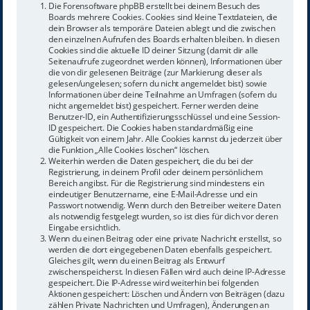
Die Forensoftware phpBB erstellt bei deinem Besuch des
Boards mehrere Cookies. Cookies sind kleine Textdateien, die
dein Browser als temporäre Dateien ablegt und die zwischen
den einzelnen Aufrufen des Boards erhalten bleiben. In diesen
Cookies sind die aktuelle ID deiner Sitzung (damit dir alle
Seitenaufrufe zugeordnet werden können), Informationen über
die von dir gelesenen Beiträge (zur Markierung dieser als
gelesen/ungelesen; sofern du nicht angemeldet bist) sowie
Informationen über deine Teilnahme an Umfragen (sofern du
nicht angemeldet bist) gespeichert. Ferner werden deine
Benutzer-ID, ein Authentifizierungsschlüssel und eine Session-
ID gespeichert. Die Cookies haben standardmäßig eine
Gültigkeit von einem Jahr. Alle Cookies kannst du jederzeit über
die Funktion „Alle Cookies löschen“ löschen.
Weiterhin werden die Daten gespeichert, die du bei der
Registrierung, in deinem Profil oder deinem persönlichem
Bereich angibst. Für die Registrierung sind mindestens ein
eindeutiger Benutzername, eine E-Mail-Adresse und ein
Passwort notwendig. Wenn durch den Betreiber weitere Daten
als notwendig festgelegt wurden, so ist dies für dich vor deren
Eingabe ersichtlich.
Wenn du einen Beitrag oder eine private Nachricht erstellst, so
werden die dort eingegebenen Daten ebenfalls gespeichert.
Gleiches gilt, wenn du einen Beitrag als Entwurf
zwischenspeicherst. In diesen Fällen wird auch deine IP-Adresse
gespeichert. Die IP-Adresse wird weiterhin bei folgenden
Aktionen gespeichert: Löschen und Ändern von Beiträgen (dazu
zählen Private Nachrichten und Umfragen), Änderungen an