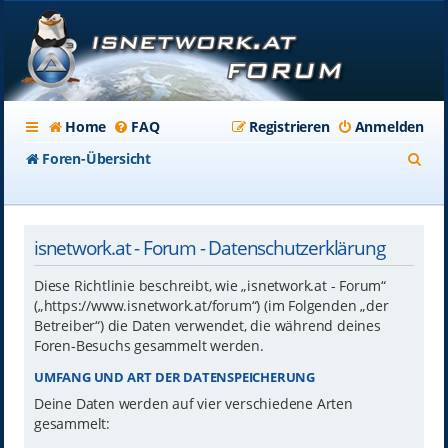
Home
FAQ
Registrieren
Anmelden
S
Foren-Übersicht
u
c
isnetwork.at - Forum - Datenschutzerklärung
h
e
Diese Richtlinie beschreibt, wie „isnetwork.at - Forum“
(„https://www.isnetwork.at/forum“) (im Folgenden „der
Betreiber“) die Daten verwendet, die während deines
Foren-Besuchs gesammelt werden.
UMFANG UND ART DER DATENSPEICHERUNG
Deine Daten werden auf vier verschiedene Arten
gesammelt: