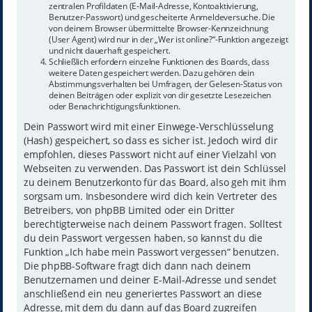
zentralen Profildaten (E-Mail-Adresse, Kontoaktivierung,
Benutzer-Passwort) und gescheiterte Anmeldeversuche. Die
von deinem Browser übermittelte Browser-Kennzeichnung
(User Agent) wird nur in der „Wer ist online?“-Funktion angezeigt
und nicht dauerhaft gespeichert.
Schließlich erfordern einzelne Funktionen des Boards, dass
weitere Daten gespeichert werden. Dazu gehören dein
Abstimmungsverhalten bei Umfragen, der Gelesen-Status von
deinen Beiträgen oder explizit von dir gesetzte Lesezeichen
oder Benachrichtigungsfunktionen.
Dein Passwort wird mit einer Einwege-Verschlüsselung
(Hash) gespeichert, so dass es sicher ist. Jedoch wird dir
empfohlen, dieses Passwort nicht auf einer Vielzahl von
Webseiten zu verwenden. Das Passwort ist dein Schlüssel
zu deinem Benutzerkonto für das Board, also geh mit ihm
sorgsam um. Insbesondere wird dich kein Vertreter des
Betreibers, von phpBB Limited oder ein Dritter
berechtigterweise nach deinem Passwort fragen. Solltest
du dein Passwort vergessen haben, so kannst du die
Funktion „Ich habe mein Passwort vergessen“ benutzen.
Die phpBB-Software fragt dich dann nach deinem
Benutzernamen und deiner E-Mail-Adresse und sendet
anschließend ein neu generiertes Passwort an diese
Adresse, mit dem du dann auf das Board zugreifen