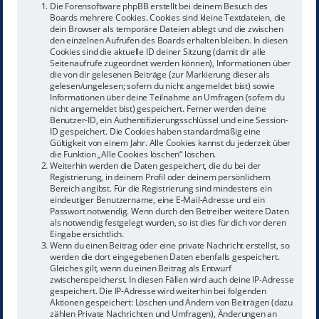
Die Forensoftware phpBB erstellt bei deinem Besuch des
Boards mehrere Cookies. Cookies sind kleine Textdateien, die
dein Browser als temporäre Dateien ablegt und die zwischen
den einzelnen Aufrufen des Boards erhalten bleiben. In diesen
Cookies sind die aktuelle ID deiner Sitzung (damit dir alle
Seitenaufrufe zugeordnet werden können), Informationen über
die von dir gelesenen Beiträge (zur Markierung dieser als
gelesen/ungelesen; sofern du nicht angemeldet bist) sowie
Informationen über deine Teilnahme an Umfragen (sofern du
nicht angemeldet bist) gespeichert. Ferner werden deine
Benutzer-ID, ein Authentifizierungsschlüssel und eine Session-
ID gespeichert. Die Cookies haben standardmäßig eine
Gültigkeit von einem Jahr. Alle Cookies kannst du jederzeit über
die Funktion „Alle Cookies löschen“ löschen.
Weiterhin werden die Daten gespeichert, die du bei der
Registrierung, in deinem Profil oder deinem persönlichem
Bereich angibst. Für die Registrierung sind mindestens ein
eindeutiger Benutzername, eine E-Mail-Adresse und ein
Passwort notwendig. Wenn durch den Betreiber weitere Daten
als notwendig festgelegt wurden, so ist dies für dich vor deren
Eingabe ersichtlich.
Wenn du einen Beitrag oder eine private Nachricht erstellst, so
werden die dort eingegebenen Daten ebenfalls gespeichert.
Gleiches gilt, wenn du einen Beitrag als Entwurf
zwischenspeicherst. In diesen Fällen wird auch deine IP-Adresse
gespeichert. Die IP-Adresse wird weiterhin bei folgenden
Aktionen gespeichert: Löschen und Ändern von Beiträgen (dazu
zählen Private Nachrichten und Umfragen), Änderungen an