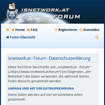
Home
FAQ
Registrieren
Anmelden
S
Foren-Übersicht
u
c
isnetwork.at - Forum - Datenschutzerklärung
h
e
Diese Richtlinie beschreibt, wie „isnetwork.at - Forum“
(„https://www.isnetwork.at/forum“) (im Folgenden „der
Betreiber“) die Daten verwendet, die während deines
Foren-Besuchs gesammelt werden.
UMFANG UND ART DER DATENSPEICHERUNG
Deine Daten werden auf vier verschiedene Arten
gesammelt: