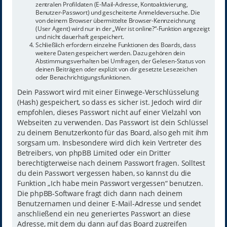
zentralen Profildaten (E-Mail-Adresse, Kontoaktivierung,
Benutzer-Passwort) und gescheiterte Anmeldeversuche. Die
von deinem Browser übermittelte Browser-Kennzeichnung
(User Agent) wird nur in der „Wer ist online?“-Funktion angezeigt
und nicht dauerhaft gespeichert.
Schließlich erfordern einzelne Funktionen des Boards, dass
weitere Daten gespeichert werden. Dazu gehören dein
Abstimmungsverhalten bei Umfragen, der Gelesen-Status von
deinen Beiträgen oder explizit von dir gesetzte Lesezeichen
oder Benachrichtigungsfunktionen.
Dein Passwort wird mit einer Einwege-Verschlüsselung
(Hash) gespeichert, so dass es sicher ist. Jedoch wird dir
empfohlen, dieses Passwort nicht auf einer Vielzahl von
Webseiten zu verwenden. Das Passwort ist dein Schlüssel
zu deinem Benutzerkonto für das Board, also geh mit ihm
sorgsam um. Insbesondere wird dich kein Vertreter des
Betreibers, von phpBB Limited oder ein Dritter
berechtigterweise nach deinem Passwort fragen. Solltest
du dein Passwort vergessen haben, so kannst du die
Funktion „Ich habe mein Passwort vergessen“ benutzen.
Die phpBB-Software fragt dich dann nach deinem
Benutzernamen und deiner E-Mail-Adresse und sendet
anschließend ein neu generiertes Passwort an diese
Adresse, mit dem du dann auf das Board zugreifen