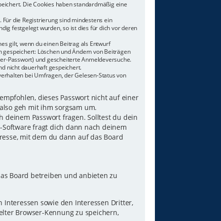
speichert. Die Cookies haben standardmäßig eine
 Für die Registrierung sind mindestens ein
g festgelegt wurden, so ist dies für dich vor deren
es gilt, wenn du einen Beitrag als Entwurf
nen gespeichert: Löschen und Ändern von Beiträgen
tzer-Passwort) und gescheiterte Anmeldeversuche.
d nicht dauerhaft gespeichert.
verhalten bei Umfragen, der Gelesen-Status von
 empfohlen, dieses Passwort nicht auf einer
 also geh mit ihm sorgsam um.
h deinem Passwort fragen. Solltest du dein
B-Software fragt dich dann nach deinem
resse, mit dem du dann auf das Board
das Board betreiben und anbieten zu
Interessen sowie den Interessen Dritter,
elter Browser-Kennung zu speichern,