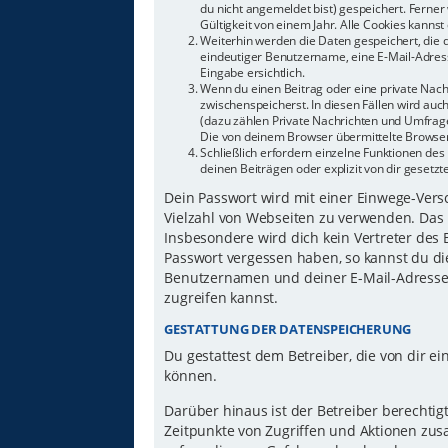
du nicht angemeldet bist) gespeichert. Ferne
Gültigkeit von einem Jahr. Alle Cookies kannst 
Weiterhin werden die Daten gespeichert, die d
eindeutiger Benutzername, eine E-Mail-Adress
Eingabe ersichtlich.
Wenn du einen Beitrag oder eine private Nachr
zwischenspeicherst. In diesen Fällen wird auc
(dazu zählen Private Nachrichten und Umfrage
Die von deinem Browser übermittelte Browser-
Schließlich erfordern einzelne Funktionen d
deinen Beiträgen oder explizit von dir gesetz
Dein Passwort wird mit einer Einwege-Versch
Vielzahl von Webseiten zu verwenden. Das 
Insbesondere wird dich kein Vertreter des 
Passwort vergessen haben, so kannst du di
Benutzernamen und deiner E-Mail-Adresse 
zugreifen kannst.
GESTATTUNG DER DATENSPEICHERUNG
Du gestattest dem Betreiber, die von dir 
können.
Darüber hinaus ist der Betreiber berechti
Zeitpunkte von Zugriffen und Aktionen zu