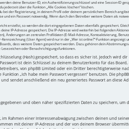
r werden deine Benutzer-ID, ein Authentifizierungsschlüssel und eine Session-ID ge
du jederzeit über die Funktion „Alle Cookies löschen“ löschen.
u bei der Registrierung, in deinem Profil oder deinem persönlichem Bereich angibst.
e und ein Passwort notwendig. Wenn durch den Betreiber weitere Daten als notwendi
icht erstellst, so werden die dort eingegebenen Daten ebenfalls gespeichert. Gleich
h deine IP-Adresse gespeichert. Die IP-Adresse wird weiterhin bei folgenden Aktio
n), Änderungen an zentralen Profildaten (E-Mail-Adresse, Kontoaktivierung, Benu
Kennzeichnung (User Agent) wird nur in der „Wer ist online?“-Funktion angezeigt un
es Boards, dass weitere Daten gespeichert werden. Dazu gehören dein Abstimmungs
te Lesezeichen oder Benachrichtigungsfunktionen.
lüsselung (Hash) gespeichert, so dass es sicher ist. Jedoch wird dir
Passwort ist dein Schlüssel zu deinem Benutzerkonto für das Board,
Betreibers, von phpBB Limited oder ein Dritter berechtigterweise nac
e Funktion „Ich habe mein Passwort vergessen“ benutzen. Die phpB
und sendet anschließend ein neu generiertes Passwort an diese Ad
eingegebenen und oben näher spezifizierten Daten zu speichern, um 
gt, im Rahmen einer Interessenabwägung zwischen deinen und seinen 
sammen mit deiner IP-Adresse und der von deinem Browser übermitt