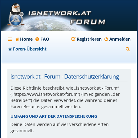
Home
FAQ
Registrieren
Anmelden
S
Foren-Übersicht
u
c
isnetwork.at - Forum - Datenschutzerklärung
h
e
Diese Richtlinie beschreibt, wie „isnetwork.at - Forum“
(„https://www.isnetwork.at/forum“) (im Folgenden „der
Betreiber“) die Daten verwendet, die während deines
Foren-Besuchs gesammelt werden.
UMFANG UND ART DER DATENSPEICHERUNG
Deine Daten werden auf vier verschiedene Arten
gesammelt: