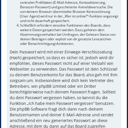
zentralen Profildaten (E-Mail-Adresse, Kontoaktivierung,
Benutzer-Passwort) und gescheiterte Anmeldeversuche. Die
von deinem Browser übermittelte Browser-Kennzeichnung
(User Agent) wird nur in der „Wer ist online?“-Funktion angezeigt
und nicht dauerhaft gespeichert.
Schließlich erfordern einzelne Funktionen des Boards, dass
weitere Daten gespeichert werden. Dazu gehören dein
Abstimmungsverhalten bei Umfragen, der Gelesen-Status von
deinen Beiträgen oder explizit von dir gesetzte Lesezeichen
oder Benachrichtigungsfunktionen.
Dein Passwort wird mit einer Einwege-Verschlüsselung
(Hash) gespeichert, so dass es sicher ist. Jedoch wird dir
empfohlen, dieses Passwort nicht auf einer Vielzahl von
Webseiten zu verwenden. Das Passwort ist dein Schlüssel
zu deinem Benutzerkonto für das Board, also geh mit ihm
sorgsam um. Insbesondere wird dich kein Vertreter des
Betreibers, von phpBB Limited oder ein Dritter
berechtigterweise nach deinem Passwort fragen. Solltest
du dein Passwort vergessen haben, so kannst du die
Funktion „Ich habe mein Passwort vergessen“ benutzen.
Die phpBB-Software fragt dich dann nach deinem
Benutzernamen und deiner E-Mail-Adresse und sendet
anschließend ein neu generiertes Passwort an diese
Adresse, mit dem du dann auf das Board zugreifen