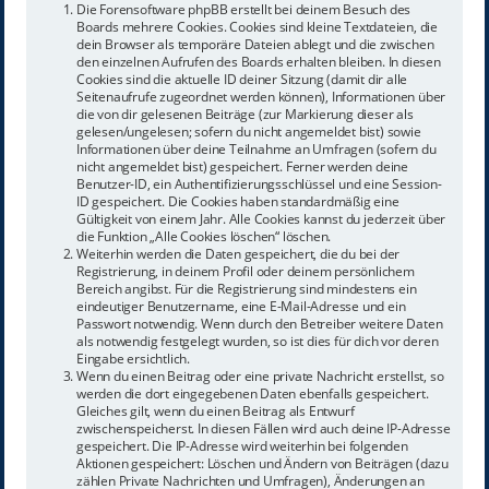
Die Forensoftware phpBB erstellt bei deinem Besuch des
Boards mehrere Cookies. Cookies sind kleine Textdateien, die
dein Browser als temporäre Dateien ablegt und die zwischen
den einzelnen Aufrufen des Boards erhalten bleiben. In diesen
Cookies sind die aktuelle ID deiner Sitzung (damit dir alle
Seitenaufrufe zugeordnet werden können), Informationen über
die von dir gelesenen Beiträge (zur Markierung dieser als
gelesen/ungelesen; sofern du nicht angemeldet bist) sowie
Informationen über deine Teilnahme an Umfragen (sofern du
nicht angemeldet bist) gespeichert. Ferner werden deine
Benutzer-ID, ein Authentifizierungsschlüssel und eine Session-
ID gespeichert. Die Cookies haben standardmäßig eine
Gültigkeit von einem Jahr. Alle Cookies kannst du jederzeit über
die Funktion „Alle Cookies löschen“ löschen.
Weiterhin werden die Daten gespeichert, die du bei der
Registrierung, in deinem Profil oder deinem persönlichem
Bereich angibst. Für die Registrierung sind mindestens ein
eindeutiger Benutzername, eine E-Mail-Adresse und ein
Passwort notwendig. Wenn durch den Betreiber weitere Daten
als notwendig festgelegt wurden, so ist dies für dich vor deren
Eingabe ersichtlich.
Wenn du einen Beitrag oder eine private Nachricht erstellst, so
werden die dort eingegebenen Daten ebenfalls gespeichert.
Gleiches gilt, wenn du einen Beitrag als Entwurf
zwischenspeicherst. In diesen Fällen wird auch deine IP-Adresse
gespeichert. Die IP-Adresse wird weiterhin bei folgenden
Aktionen gespeichert: Löschen und Ändern von Beiträgen (dazu
zählen Private Nachrichten und Umfragen), Änderungen an