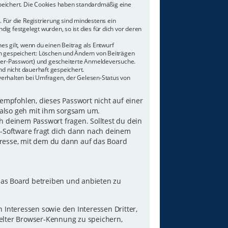
speichert. Die Cookies haben standardmäßig eine
 Für die Registrierung sind mindestens ein
g festgelegt wurden, so ist dies für dich vor deren
es gilt, wenn du einen Beitrag als Entwurf
nen gespeichert: Löschen und Ändern von Beiträgen
tzer-Passwort) und gescheiterte Anmeldeversuche.
d nicht dauerhaft gespeichert.
verhalten bei Umfragen, der Gelesen-Status von
 empfohlen, dieses Passwort nicht auf einer
 also geh mit ihm sorgsam um.
h deinem Passwort fragen. Solltest du dein
B-Software fragt dich dann nach deinem
resse, mit dem du dann auf das Board
das Board betreiben und anbieten zu
Interessen sowie den Interessen Dritter,
elter Browser-Kennung zu speichern,