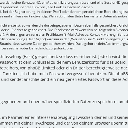
r werden deine Benutzer-ID, ein Authentifizierungsschlüssel und eine Session-ID ge
du jederzeit über die Funktion „Alle Cookies löschen“ löschen.
u bei der Registrierung, in deinem Profil oder deinem persönlichem Bereich angibst.
e und ein Passwort notwendig. Wenn durch den Betreiber weitere Daten als notwendi
icht erstellst, so werden die dort eingegebenen Daten ebenfalls gespeichert. Gleich
h deine IP-Adresse gespeichert. Die IP-Adresse wird weiterhin bei folgenden Aktio
n), Änderungen an zentralen Profildaten (E-Mail-Adresse, Kontoaktivierung, Benu
Kennzeichnung (User Agent) wird nur in der „Wer ist online?“-Funktion angezeigt un
es Boards, dass weitere Daten gespeichert werden. Dazu gehören dein Abstimmungs
te Lesezeichen oder Benachrichtigungsfunktionen.
lüsselung (Hash) gespeichert, so dass es sicher ist. Jedoch wird dir
Passwort ist dein Schlüssel zu deinem Benutzerkonto für das Board,
Betreibers, von phpBB Limited oder ein Dritter berechtigterweise nac
e Funktion „Ich habe mein Passwort vergessen“ benutzen. Die phpB
und sendet anschließend ein neu generiertes Passwort an diese Ad
eingegebenen und oben näher spezifizierten Daten zu speichern, um 
gt, im Rahmen einer Interessenabwägung zwischen deinen und seinen 
sammen mit deiner IP-Adresse und der von deinem Browser übermitt