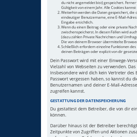
du nicht angemeldet bist) gespeichert. Ferne
Gültigkeit von einem Jahr. Alle Cookies kannst 
Weiterhin werden die Daten gespeichert, die d
eindeutiger Benutzername, eine E-Mail-Adress
Eingabe ersichtlich.
Wenn du einen Beitrag oder eine private Nachr
zwischenspeicherst. In diesen Fällen wird auc
(dazu zählen Private Nachrichten und Umfrage
Die von deinem Browser übermittelte Browser-
Schließlich erfordern einzelne Funktionen d
deinen Beiträgen oder explizit von dir gesetz
Dein Passwort wird mit einer Einwege-Versch
Vielzahl von Webseiten zu verwenden. Das 
Insbesondere wird dich kein Vertreter des 
Passwort vergessen haben, so kannst du di
Benutzernamen und deiner E-Mail-Adresse 
zugreifen kannst.
GESTATTUNG DER DATENSPEICHERUNG
Du gestattest dem Betreiber, die von dir 
können.
Darüber hinaus ist der Betreiber berechti
Zeitpunkte von Zugriffen und Aktionen zu