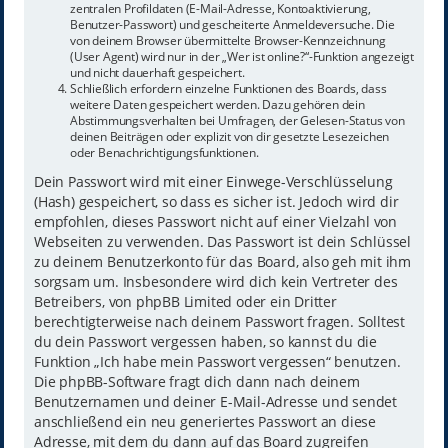
zentralen Profildaten (E-Mail-Adresse, Kontoaktivierung,
Benutzer-Passwort) und gescheiterte Anmeldeversuche. Die
von deinem Browser übermittelte Browser-Kennzeichnung
(User Agent) wird nur in der „Wer ist online?“-Funktion angezeigt
und nicht dauerhaft gespeichert.
Schließlich erfordern einzelne Funktionen des Boards, dass
weitere Daten gespeichert werden. Dazu gehören dein
Abstimmungsverhalten bei Umfragen, der Gelesen-Status von
deinen Beiträgen oder explizit von dir gesetzte Lesezeichen
oder Benachrichtigungsfunktionen.
Dein Passwort wird mit einer Einwege-Verschlüsselung
(Hash) gespeichert, so dass es sicher ist. Jedoch wird dir
empfohlen, dieses Passwort nicht auf einer Vielzahl von
Webseiten zu verwenden. Das Passwort ist dein Schlüssel
zu deinem Benutzerkonto für das Board, also geh mit ihm
sorgsam um. Insbesondere wird dich kein Vertreter des
Betreibers, von phpBB Limited oder ein Dritter
berechtigterweise nach deinem Passwort fragen. Solltest
du dein Passwort vergessen haben, so kannst du die
Funktion „Ich habe mein Passwort vergessen“ benutzen.
Die phpBB-Software fragt dich dann nach deinem
Benutzernamen und deiner E-Mail-Adresse und sendet
anschließend ein neu generiertes Passwort an diese
Adresse, mit dem du dann auf das Board zugreifen