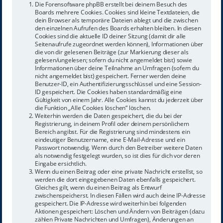
Die Forensoftware phpBB erstellt bei deinem Besuch des
Boards mehrere Cookies. Cookies sind kleine Textdateien, die
dein Browser als temporäre Dateien ablegt und die zwischen
den einzelnen Aufrufen des Boards erhalten bleiben. In diesen
Cookies sind die aktuelle ID deiner Sitzung (damit dir alle
Seitenaufrufe zugeordnet werden können), Informationen über
die von dir gelesenen Beiträge (zur Markierung dieser als
gelesen/ungelesen; sofern du nicht angemeldet bist) sowie
Informationen über deine Teilnahme an Umfragen (sofern du
nicht angemeldet bist) gespeichert. Ferner werden deine
Benutzer-ID, ein Authentifizierungsschlüssel und eine Session-
ID gespeichert. Die Cookies haben standardmäßig eine
Gültigkeit von einem Jahr. Alle Cookies kannst du jederzeit über
die Funktion „Alle Cookies löschen“ löschen.
Weiterhin werden die Daten gespeichert, die du bei der
Registrierung, in deinem Profil oder deinem persönlichem
Bereich angibst. Für die Registrierung sind mindestens ein
eindeutiger Benutzername, eine E-Mail-Adresse und ein
Passwort notwendig. Wenn durch den Betreiber weitere Daten
als notwendig festgelegt wurden, so ist dies für dich vor deren
Eingabe ersichtlich.
Wenn du einen Beitrag oder eine private Nachricht erstellst, so
werden die dort eingegebenen Daten ebenfalls gespeichert.
Gleiches gilt, wenn du einen Beitrag als Entwurf
zwischenspeicherst. In diesen Fällen wird auch deine IP-Adresse
gespeichert. Die IP-Adresse wird weiterhin bei folgenden
Aktionen gespeichert: Löschen und Ändern von Beiträgen (dazu
zählen Private Nachrichten und Umfragen), Änderungen an