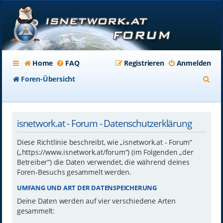
Home
FAQ
Registrieren
Anmelden
S
Foren-Übersicht
u
c
isnetwork.at - Forum - Datenschutzerklärung
h
e
Diese Richtlinie beschreibt, wie „isnetwork.at - Forum“
(„https://www.isnetwork.at/forum“) (im Folgenden „der
Betreiber“) die Daten verwendet, die während deines
Foren-Besuchs gesammelt werden.
UMFANG UND ART DER DATENSPEICHERUNG
Deine Daten werden auf vier verschiedene Arten
gesammelt: