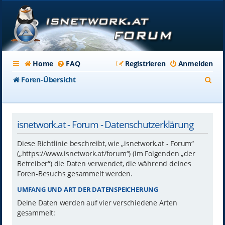
Home
FAQ
Registrieren
Anmelden
S
Foren-Übersicht
u
c
isnetwork.at - Forum - Datenschutzerklärung
h
e
Diese Richtlinie beschreibt, wie „isnetwork.at - Forum“
(„https://www.isnetwork.at/forum“) (im Folgenden „der
Betreiber“) die Daten verwendet, die während deines
Foren-Besuchs gesammelt werden.
UMFANG UND ART DER DATENSPEICHERUNG
Deine Daten werden auf vier verschiedene Arten
gesammelt: