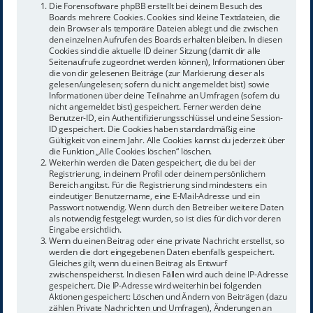
Die Forensoftware phpBB erstellt bei deinem Besuch des
Boards mehrere Cookies. Cookies sind kleine Textdateien, die
dein Browser als temporäre Dateien ablegt und die zwischen
den einzelnen Aufrufen des Boards erhalten bleiben. In diesen
Cookies sind die aktuelle ID deiner Sitzung (damit dir alle
Seitenaufrufe zugeordnet werden können), Informationen über
die von dir gelesenen Beiträge (zur Markierung dieser als
gelesen/ungelesen; sofern du nicht angemeldet bist) sowie
Informationen über deine Teilnahme an Umfragen (sofern du
nicht angemeldet bist) gespeichert. Ferner werden deine
Benutzer-ID, ein Authentifizierungsschlüssel und eine Session-
ID gespeichert. Die Cookies haben standardmäßig eine
Gültigkeit von einem Jahr. Alle Cookies kannst du jederzeit über
die Funktion „Alle Cookies löschen“ löschen.
Weiterhin werden die Daten gespeichert, die du bei der
Registrierung, in deinem Profil oder deinem persönlichem
Bereich angibst. Für die Registrierung sind mindestens ein
eindeutiger Benutzername, eine E-Mail-Adresse und ein
Passwort notwendig. Wenn durch den Betreiber weitere Daten
als notwendig festgelegt wurden, so ist dies für dich vor deren
Eingabe ersichtlich.
Wenn du einen Beitrag oder eine private Nachricht erstellst, so
werden die dort eingegebenen Daten ebenfalls gespeichert.
Gleiches gilt, wenn du einen Beitrag als Entwurf
zwischenspeicherst. In diesen Fällen wird auch deine IP-Adresse
gespeichert. Die IP-Adresse wird weiterhin bei folgenden
Aktionen gespeichert: Löschen und Ändern von Beiträgen (dazu
zählen Private Nachrichten und Umfragen), Änderungen an