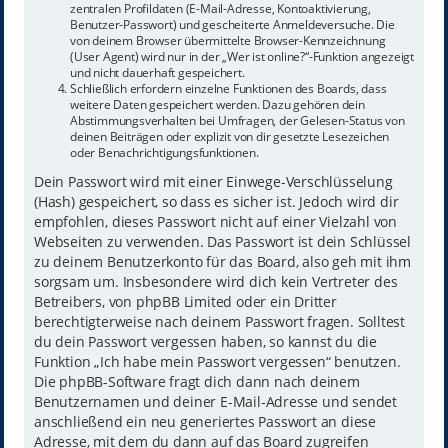
zentralen Profildaten (E-Mail-Adresse, Kontoaktivierung,
Benutzer-Passwort) und gescheiterte Anmeldeversuche. Die
von deinem Browser übermittelte Browser-Kennzeichnung
(User Agent) wird nur in der „Wer ist online?“-Funktion angezeigt
und nicht dauerhaft gespeichert.
Schließlich erfordern einzelne Funktionen des Boards, dass
weitere Daten gespeichert werden. Dazu gehören dein
Abstimmungsverhalten bei Umfragen, der Gelesen-Status von
deinen Beiträgen oder explizit von dir gesetzte Lesezeichen
oder Benachrichtigungsfunktionen.
Dein Passwort wird mit einer Einwege-Verschlüsselung
(Hash) gespeichert, so dass es sicher ist. Jedoch wird dir
empfohlen, dieses Passwort nicht auf einer Vielzahl von
Webseiten zu verwenden. Das Passwort ist dein Schlüssel
zu deinem Benutzerkonto für das Board, also geh mit ihm
sorgsam um. Insbesondere wird dich kein Vertreter des
Betreibers, von phpBB Limited oder ein Dritter
berechtigterweise nach deinem Passwort fragen. Solltest
du dein Passwort vergessen haben, so kannst du die
Funktion „Ich habe mein Passwort vergessen“ benutzen.
Die phpBB-Software fragt dich dann nach deinem
Benutzernamen und deiner E-Mail-Adresse und sendet
anschließend ein neu generiertes Passwort an diese
Adresse, mit dem du dann auf das Board zugreifen