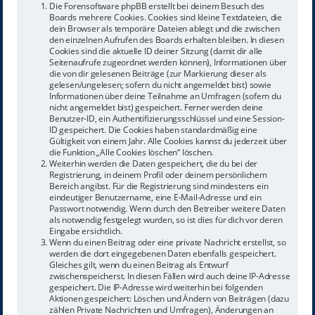
Die Forensoftware phpBB erstellt bei deinem Besuch des
Boards mehrere Cookies. Cookies sind kleine Textdateien, die
dein Browser als temporäre Dateien ablegt und die zwischen
den einzelnen Aufrufen des Boards erhalten bleiben. In diesen
Cookies sind die aktuelle ID deiner Sitzung (damit dir alle
Seitenaufrufe zugeordnet werden können), Informationen über
die von dir gelesenen Beiträge (zur Markierung dieser als
gelesen/ungelesen; sofern du nicht angemeldet bist) sowie
Informationen über deine Teilnahme an Umfragen (sofern du
nicht angemeldet bist) gespeichert. Ferner werden deine
Benutzer-ID, ein Authentifizierungsschlüssel und eine Session-
ID gespeichert. Die Cookies haben standardmäßig eine
Gültigkeit von einem Jahr. Alle Cookies kannst du jederzeit über
die Funktion „Alle Cookies löschen“ löschen.
Weiterhin werden die Daten gespeichert, die du bei der
Registrierung, in deinem Profil oder deinem persönlichem
Bereich angibst. Für die Registrierung sind mindestens ein
eindeutiger Benutzername, eine E-Mail-Adresse und ein
Passwort notwendig. Wenn durch den Betreiber weitere Daten
als notwendig festgelegt wurden, so ist dies für dich vor deren
Eingabe ersichtlich.
Wenn du einen Beitrag oder eine private Nachricht erstellst, so
werden die dort eingegebenen Daten ebenfalls gespeichert.
Gleiches gilt, wenn du einen Beitrag als Entwurf
zwischenspeicherst. In diesen Fällen wird auch deine IP-Adresse
gespeichert. Die IP-Adresse wird weiterhin bei folgenden
Aktionen gespeichert: Löschen und Ändern von Beiträgen (dazu
zählen Private Nachrichten und Umfragen), Änderungen an