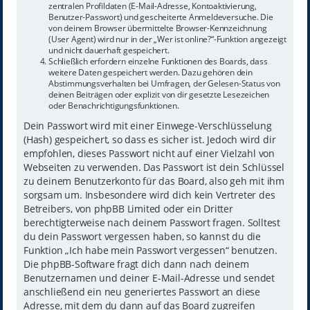
zentralen Profildaten (E-Mail-Adresse, Kontoaktivierung,
Benutzer-Passwort) und gescheiterte Anmeldeversuche. Die
von deinem Browser übermittelte Browser-Kennzeichnung
(User Agent) wird nur in der „Wer ist online?“-Funktion angezeigt
und nicht dauerhaft gespeichert.
Schließlich erfordern einzelne Funktionen des Boards, dass
weitere Daten gespeichert werden. Dazu gehören dein
Abstimmungsverhalten bei Umfragen, der Gelesen-Status von
deinen Beiträgen oder explizit von dir gesetzte Lesezeichen
oder Benachrichtigungsfunktionen.
Dein Passwort wird mit einer Einwege-Verschlüsselung
(Hash) gespeichert, so dass es sicher ist. Jedoch wird dir
empfohlen, dieses Passwort nicht auf einer Vielzahl von
Webseiten zu verwenden. Das Passwort ist dein Schlüssel
zu deinem Benutzerkonto für das Board, also geh mit ihm
sorgsam um. Insbesondere wird dich kein Vertreter des
Betreibers, von phpBB Limited oder ein Dritter
berechtigterweise nach deinem Passwort fragen. Solltest
du dein Passwort vergessen haben, so kannst du die
Funktion „Ich habe mein Passwort vergessen“ benutzen.
Die phpBB-Software fragt dich dann nach deinem
Benutzernamen und deiner E-Mail-Adresse und sendet
anschließend ein neu generiertes Passwort an diese
Adresse, mit dem du dann auf das Board zugreifen